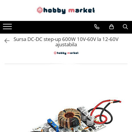
Toate Produsele
Filamente imprimante 3D
Sursa DC-DC step-up 600W 10V-60V la 12-60V
PET-G
ajustabila
PLA
ASA
ABS+
TPU
PLA SILK
PA12
Piese si componente imprimante
3D si CNC
Piese electrice si electronice
Piese mecanice