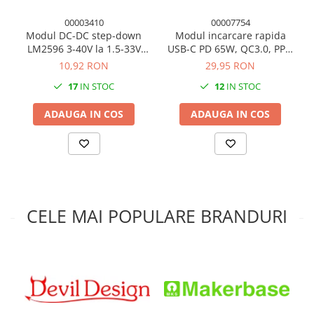
00003410
00007754
Modul DC-DC step-down
Modul incarcare rapida
LM2596 3-40V la 1.5-33V
USB-C PD 65W, QC3.0, PPS,
ajustabil
DC 8V-30V
10,92 RON
29,95 RON
17
IN STOC
12
IN STOC
ADAUGA IN COS
ADAUGA IN COS
CELE MAI POPULARE BRANDURI