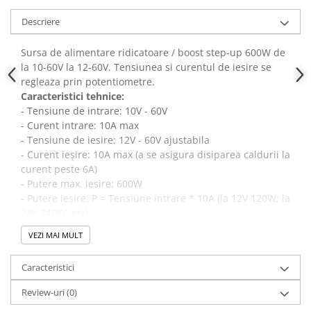
Panouri solare
Descriere
Scule si aparate de masura
Aparate de masura si testare
Sursa de alimentare ridicatoare / boost step-up 600W de
la 10-60V la 12-60V. Tensiunea si curentul de iesire se
Scule manuale si electrice
regleaza prin potentiometre.
Lipit si accesorii lipit
Caracteristici tehnice:
- Tensiune de intrare: 10V - 60V
Cabluri, conectori si izolatie
- Curent intrare: 10A max
Module Peltier, racire si
- Tensiune de iesire: 12V - 60V ajustabila
incalzire
- Curent ieșire: 10A max (a se asigura disiparea caldurii la
curent peste 6A)
Echipamente si accesorii banc
- Putere max. iesire: 600W
de lucru
- Putere ieșire: P = Tensiune intrare * 10A (la 12V 120W; la
Cabluri si conectori
24V 240W, etc)
Cabluri si adaptoare
- Eficienţa conversiei: 92-96%
VEZI MAI MULT
- Protectie la conexiune inversa intrare
Conectori, mufe si blocuri
- Curent de lucru static: 10mA (va creste odata cu
terminale
Caracteristici
cresterea tensiunii de iesire)
Componente electronice
- Dimensiuni: 85 x 52 x 21mm
Review-uri
(0)
Rezistente si termistori
- Temperatura de lucru: - 40 / + 85 grade Celsius (a se