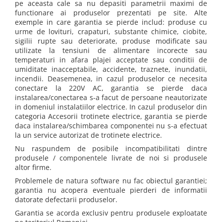
pe aceasta cale sa nu depasiti parametrii maximi de
functionare ai produselor prezentati pe site. Alte
exemple in care garantia se pierde includ: produse cu
urme de lovituri, crapaturi, substante chimice, ciobite,
sigilii rupte sau deteriorate, produse modificate sau
utilizate la tensiuni de alimentare incorecte sau
temperaturi in afara plajei acceptate sau conditii de
umiditate inacceptabile, accidente, traznete, inundatii,
incendii. Deasemenea, in cazul produselor ce necesita
conectare la 220V AC, garantia se pierde daca
instalarea/conectarea s-a facut de persoane neautorizate
in domeniul instalatiilor electrice. In cazul produselor din
categoria Accesorii trotinete electrice, garantia se pierde
daca instalarea/schimbarea componentei nu s-a efectuat
la un service autorizat de trotinete electrice.
Nu raspundem de posibile incompatibilitati dintre
produsele / componentele livrate de noi si produsele
altor firme.
Problemele de natura software nu fac obiectul garantiei;
garantia nu acopera eventuale pierderi de informatii
datorate defectarii produselor.
Garantia se acorda exclusiv pentru produsele exploatate