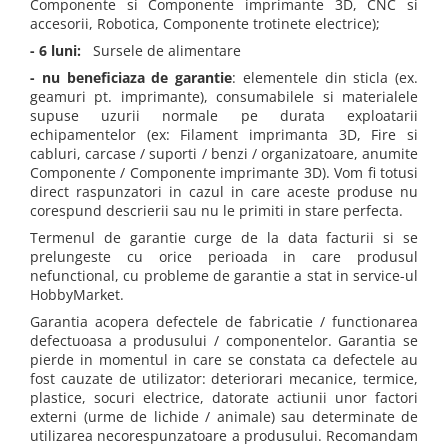
Componente si Componente imprimante 3D, CNC si
accesorii, Robotica, Componente trotinete electrice);
- 6 luni:
Sursele de alimentare
- nu beneficiaza de garantie
: elementele din sticla (ex.
geamuri pt. imprimante), consumabilele si materialele
supuse uzurii normale pe durata exploatarii
echipamentelor (ex: Filament imprimanta 3D, Fire si
cabluri, carcase / suporti / benzi / organizatoare, anumite
Componente / Componente imprimante 3D). Vom fi totusi
direct raspunzatori in cazul in care aceste produse nu
corespund descrierii sau nu le primiti in stare perfecta.
Termenul de garantie curge de la data facturii si se
prelungeste cu orice perioada in care produsul
nefunctional, cu probleme de garantie a stat in service-ul
HobbyMarket.
Garantia acopera defectele de fabricatie / functionarea
defectuoasa a produsului / componentelor. Garantia se
pierde in momentul in care se constata ca defectele au
fost cauzate de utilizator: deteriorari mecanice, termice,
plastice, socuri electrice, datorate actiunii unor factori
externi (urme de lichide / animale) sau determinate de
utilizarea necorespunzatoare a produsului. Recomandam