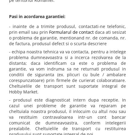
pe teritoriul Romaniei.
Pasi in acordarea garantiei:
- inainte de a trimite produsul, contactati-ne telefonic,
prin email sau prin
Formularul de contact
daca ati sesizat
o problema de garantie, mentionand nr. de comanda, nr.
de factura, produsul defect si o scurta descriere
- echipa noastra tehnica va va contacta, pentru a intelege
problema dumneavoastra si a incerca rezolvarea de la
distanta; daca identificam ca este o problema de
garantie, va vom indruma sa ne returnati produsul in
conditii de siguranta (ex. plicuri cu bule / ambalare
corespunzatoare) prin firmele de curierat colaboratoare.
Cheltuielile de transport sunt suportate integral de
Hobby Market.
- produsul este diagnosticat intern dupa receptie. In
cazul unei probleme de garantie va reparam pe
cheltuiala noastra produsul, il inlocuim cu altul nou sau
va restituim contravaloarea intr-un cont bancar
comunicat de dumneavoastra, conform intelegerii
prealabile. Cheltuielile de transport cu restituirea
produsului sunt suportate integral de noi.