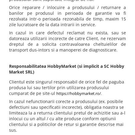
Orice reparare / inlocuire a produsului / returnare a
banilor pe produsul in perioada de garantie va fi
rezolvata intr-o perioada rezonabila de timp, maxim 15
zile lucratoare de la data intrarii in service.
In cazul in care defectul reclamat nu exista, sau se
datoreaza utilizarii incorecte de catre Client, ne rezervam
dreptul de a solicita contravaloarea cheltuielilor de
transport dus-intors si a manoperei de diagnosticare.
Responsabilitatea HobbyMarket (si implicit a SC
Hobby
Market SRL
)
Clientul este singurul responsabil de orice fel de paguba
produsa lui sau tertilor prin utilizarea produsului
cumparat de pe site-ul
https://hobbymarket.ro/
.
In cazul nefunctionarii corecte a produsului (ex. posibile
defectiuni sau specificatii incorecte), obligatia noastra se
limiteaza la a returna clientului pretul de achizitie sau a-l
inlocui cu un altul / cu alte produse conform optiunii
clientului si a politicilor de retur si garantie descrise mai
sus.