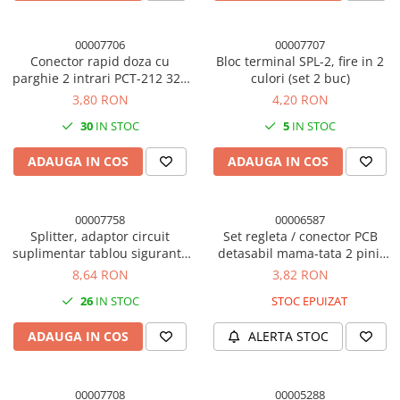
00007706
00007707
Conector rapid doza cu
Bloc terminal SPL-2, fire in 2
parghie 2 intrari PCT-212 32A
culori (set 2 buc)
(set 2 conectori)
3,80 RON
4,20 RON
30
IN STOC
5
IN STOC
ADAUGA IN COS
ADAUGA IN COS
00007758
00006587
Splitter, adaptor circuit
Set regleta / conector PCB
suplimentar tablou sigurante
detasabil mama-tata 2 pini,
auto, siguranta mini, max
pas 5mm, 2EDG/2EDGRK (1
8,64 RON
3,82 RON
20A, cablu 120mm
set)
26
IN STOC
STOC EPUIZAT
ADAUGA IN COS
ALERTA STOC
00007708
00005288