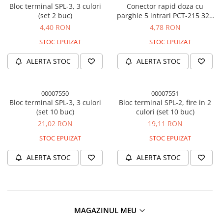
Bloc terminal SPL-3, 3 culori
Conector rapid doza cu
(set 2 buc)
parghie 5 intrari PCT-215 32A
(2 buc)
4,40 RON
4,78 RON
STOC EPUIZAT
STOC EPUIZAT
ALERTA STOC
ALERTA STOC
00007550
00007551
Bloc terminal SPL-3, 3 culori
Bloc terminal SPL-2, fire in 2
(set 10 buc)
culori (set 10 buc)
21,02 RON
19,11 RON
STOC EPUIZAT
STOC EPUIZAT
ALERTA STOC
ALERTA STOC
MAGAZINUL MEU