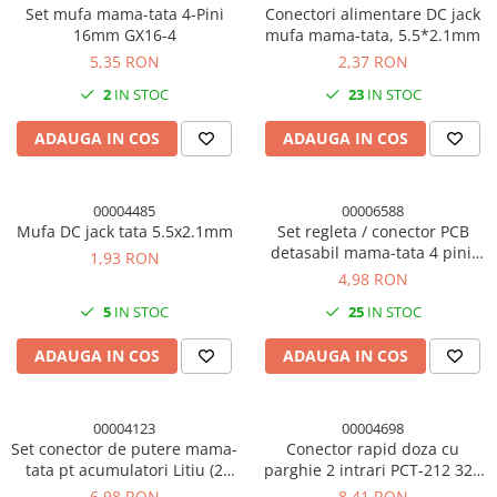
Set mufa mama-tata 4-Pini
Conectori alimentare DC jack
16mm GX16-4
mufa mama-tata, 5.5*2.1mm
5,35 RON
2,37 RON
2
IN STOC
23
IN STOC
ADAUGA IN COS
ADAUGA IN COS
00004485
00006588
Mufa DC jack tata 5.5x2.1mm
Set regleta / conector PCB
detasabil mama-tata 4 pini,
1,93 RON
pas 5mm, 2EDG/2EDGRK (1
4,98 RON
set)
5
IN STOC
25
IN STOC
ADAUGA IN COS
ADAUGA IN COS
00004123
00004698
Set conector de putere mama-
Conector rapid doza cu
tata pt acumulatori Litiu (2
parghie 2 intrari PCT-212 32A
seturi)
(set 5 conectori)
6,98 RON
8,41 RON