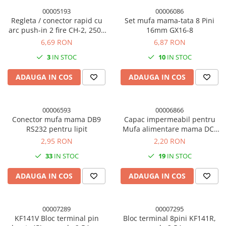
00005193
00006086
Regleta / conector rapid cu
Set mufa mama-tata 8 Pini
arc push-in 2 fire CH-2, 250V
16mm GX16-8
10A (set 10 buc)
6,69 RON
6,87 RON
3
IN STOC
10
IN STOC
ADAUGA IN COS
ADAUGA IN COS
00006593
00006866
Conector mufa mama DB9
Capac impermeabil pentru
RS232 pentru lipit
Mufa alimentare mama DC-
022 5.5x2.1mm (5 buc)
2,95 RON
2,20 RON
33
IN STOC
19
IN STOC
ADAUGA IN COS
ADAUGA IN COS
00007289
00007295
KF141V Bloc terminal pin
Bloc terminal 8pini KF141R,