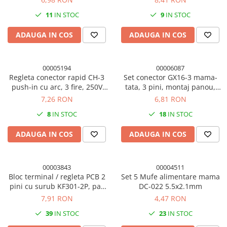
11
IN STOC
9
IN STOC
ADAUGA IN COS
ADAUGA IN COS
00005194
00006087
Regleta conector rapid CH-3
Set conector GX16-3 mama-
push-in cu arc, 3 fire, 250V
tata, 3 pini, montaj panou,
10A (set 10 buc​​​​​​.)
16mm
7,26 RON
6,81 RON
8
IN STOC
18
IN STOC
ADAUGA IN COS
ADAUGA IN COS
00003843
00004511
Bloc terminal / regleta PCB 2
Set 5 Mufe alimentare mama
pini cu surub KF301-2P, pas
DC-022 5.5x2.1mm
5mm (set 10 buc)
7,91 RON
4,47 RON
39
IN STOC
23
IN STOC