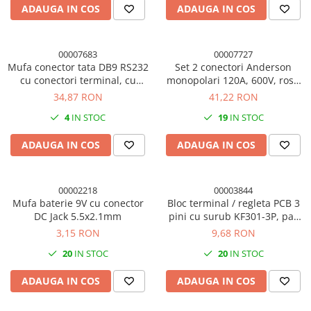
ADAUGA IN COS
ADAUGA IN COS
00007683
00007727
Mufa conector tata DB9 RS232
Set 2 conectori Anderson
cu conectori terminal, cu
monopolari 120A, 600V, rosu
surub
si negru, plus/minus
34,87 RON
41,22 RON
4
IN STOC
19
IN STOC
ADAUGA IN COS
ADAUGA IN COS
00002218
00003844
Mufa baterie 9V cu conector
Bloc terminal / regleta PCB 3
DC Jack 5.5x2.1mm
pini cu surub KF301-3P, pas
5mm (set 10 buc)
3,15 RON
9,68 RON
20
IN STOC
20
IN STOC
ADAUGA IN COS
ADAUGA IN COS