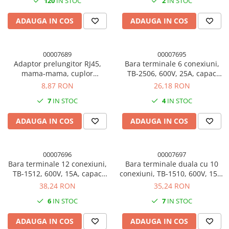
120
IN STOC
2
IN STOC
ADAUGA IN COS
ADAUGA IN COS
00007689
00007695
Adaptor prelungitor RJ45,
Bara terminale 6 conexiuni,
mama-mama, cuplor
TB-2506, 600V, 25A, capac
Enthernet RJ45, UTP
protectie
8,87 RON
26,18 RON
7
IN STOC
4
IN STOC
ADAUGA IN COS
ADAUGA IN COS
00007696
00007697
Bara terminale 12 conexiuni,
Bara terminale duala cu 10
TB-1512, 600V, 15A, capac
conexiuni, TB-1510, 600V, 15A,
protectie
capac protectie
38,24 RON
35,24 RON
6
IN STOC
7
IN STOC
ADAUGA IN COS
ADAUGA IN COS