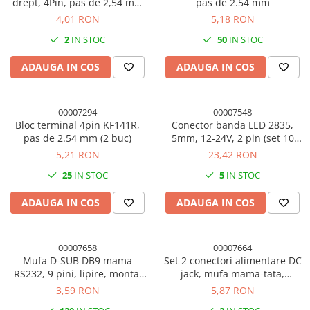
drept, 4Pin, pas de 2,54 mm
pas de 2.54 mm
(2 buc)
4,01 RON
5,18 RON
2
IN STOC
50
IN STOC
ADAUGA IN COS
ADAUGA IN COS
00007294
00007548
Bloc terminal 4pin KF141R,
Conector banda LED 2835,
pas de 2.54 mm (2 buc)
5mm, 12-24V, 2 pin (set 10
buc)
5,21 RON
23,42 RON
25
IN STOC
5
IN STOC
ADAUGA IN COS
ADAUGA IN COS
00007658
00007664
Mufa D-SUB DB9 mama
Set 2 conectori alimentare DC
RS232, 9 pini, lipire, montaj
jack, mufa mama-tata,
pe panou
5.5*2.1mm
3,59 RON
5,87 RON