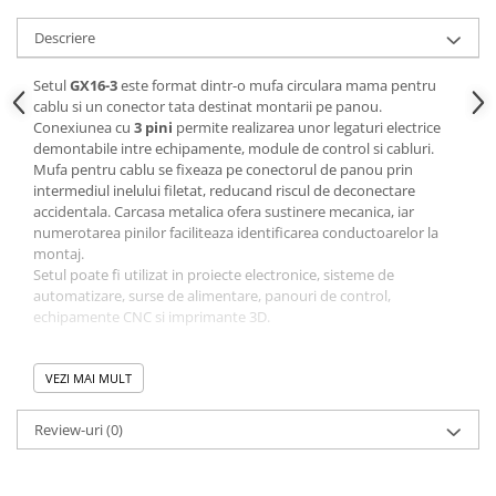
Descriere
Setul
GX16-3
este format dintr-o mufa circulara mama pentru
cablu si un conector tata destinat montarii pe panou.
Conexiunea cu
3 pini
permite realizarea unor legaturi electrice
demontabile intre echipamente, module de control si cabluri.
Mufa pentru cablu se fixeaza pe conectorul de panou prin
intermediul inelului filetat, reducand riscul de deconectare
accidentala. Carcasa metalica ofera sustinere mecanica, iar
numerotarea pinilor faciliteaza identificarea conductoarelor la
montaj.
Setul poate fi utilizat in proiecte electronice, sisteme de
automatizare, surse de alimentare, panouri de control,
echipamente CNC si imprimante 3D.
Specificatii tehnice:
VEZI MAI MULT
Model:
GX16-3
Tip produs:
set conector circular tip aviatie
Numar de pini:
3
Review-uri
(0)
Configuratie:
mama si tata
Mufa mama:
montaj pe cablu
Conector tata:
montaj pe panou