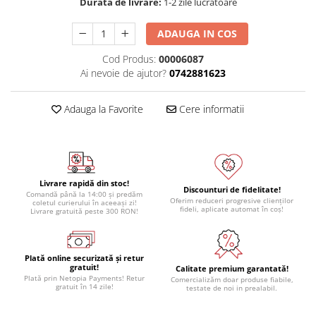
Durata de livrare:
1-2 zile lucratoare
ADAUGA IN COS
Cod Produs:
00006087
Ai nevoie de ajutor?
0742881623
Adauga la Favorite
Cere informatii
Livrare rapidă din stoc!
Discounturi de fidelitate!
Comandă până la 14:00 și predăm
Oferim reduceri progresive clienților
coletul curierului în aceeași zi!
fideli, aplicate automat în coș!
Livrare gratuită peste 300 RON!
Plată online securizată și retur
gratuit!
Calitate premium garantată!
Plată prin Netopia Payments! Retur
Comercializăm doar produse fiabile,
gratuit în 14 zile!
testate de noi in prealabil.