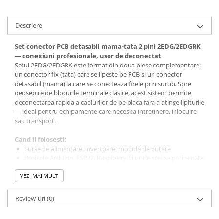
Panouri solare
Scule si aparate de masura
Descriere
Aparate de masura si testare
Set conector PCB detasabil mama-tata 2 pini 2EDG/2EDGRK
Scule manuale si electrice
— conexiuni profesionale, usor de deconectat
Lipit si accesorii lipit
Setul 2EDG/2EDGRK este format din doua piese complementare:
un conector fix (tata) care se lipeste pe PCB si un conector
Cabluri, conectori si izolatie
detasabil (mama) la care se conecteaza firele prin surub. Spre
deosebire de blocurile terminale clasice, acest sistem permite
Module Peltier, racire si
deconectarea rapida a cablurilor de pe placa fara a atinge lipiturile
incalzire
— ideal pentru echipamente care necesita intretinere, inlocuire
Echipamente si accesorii banc
sau transport.
de lucru
Cand il folosesti:
Cabluri si conectori
Surse de alimentare, invertoare, module de putere
Cabluri si adaptoare
Proiecte Arduino, ESP32, Raspberry Pi unde vrei sa poti scoate
placa usor
Conectori, mufe si blocuri
VEZI MAI MULT
Echipamente industriale si carcase electronice
terminale
Prototipuri si produse finale care necesita conexiuni
repetabile
Componente electronice
Review-uri
(0)
Rezistente si termistori
Specificatii tehnice: