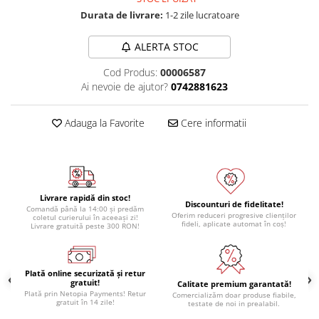
Module atasabile Arduino
Durata de livrare:
1-2 zile lucratoare
Module Wireless
ALERTA STOC
Senzori Arduino
Cod Produs:
00006587
Accesorii si componente
Ai nevoie de ajutor?
0742881623
pentru Arduino
Relee
Adauga la Favorite
Cere informatii
Termostate
Ecrane LCD, TFT, OLED
Motoare si variatoare
Livrare rapidă din stoc!
Motoare
Discounturi de fidelitate!
Comandă până la 14:00 și predăm
Oferim reduceri progresive clienților
coletul curierului în aceeași zi!
Variatoare turatie motoare
fideli, aplicate automat în coș!
Livrare gratuită peste 300 RON!
Surse de alimentare
Alimentatoare AC-DC
Plată online securizată și retur
gratuit!
Convertoare DC-DC
Calitate premium garantată!
Plată prin Netopia Payments! Retur
Comercializăm doar produse fiabile,
gratuit în 14 zile!
testate de noi in prealabil.
Invertoare DC-AC