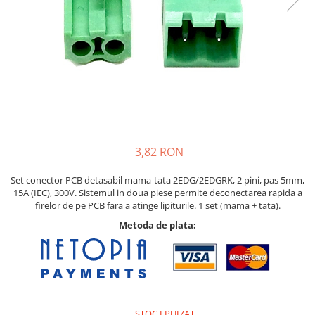
Pat printare
Cap printare
Duze
Extrudere si accesorii
Scule
Rulmenti
CNC si accesorii CNC
3,82 RON
Acumulatori, BMS si accesorii
Acumulatori
Set conector PCB detasabil mama-tata 2EDG/2EDGRK, 2 pini, pas 5mm,
15A (IEC), 300V. Sistemul in doua piese permite deconectarea rapida a
BMS
firelor de pe PCB fara a atinge lipiturile. 1 set (mama + tata).
Module balansare
Metoda de plata:
Incarcare, descarcare si afisare
Accesorii baterii si acumulatori
Arduino si ESP32
Placi dezvoltare
STOC EPUIZAT