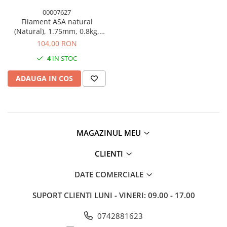
00007627
Filament ASA natural
(Natural), 1.75mm, 0.8kg,
Devil Design, imprimanta 3D
104,00 RON
4
IN STOC
ADAUGA IN COS
MAGAZINUL MEU
CLIENTI
DATE COMERCIALE
SUPORT CLIENTI
LUNI - VINERI: 09.00 - 17.00
0742881623