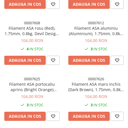
ADAUGA IN COS
ADAUGA IN COS
00007608
00007612
Filament ASA rosu (Red),
Filament ASA aluminiu
1.75mm, 0.8kg, Devil Design,
(Aluminium), 1.75mm, 0.8kg,
imprimanta 3D
Devil Design, imprimanta 3D
104,00 RON
104,00 RON
4
IN STOC
3
IN STOC
ADAUGA IN COS
ADAUGA IN COS
00007625
00007626
Filament ASA portocaliu
Filament ASA maro inchis
aprins (Bright Orange)
(Dark Brown), 1.75mm, 0.8kg,
1.75mm, 0.8kg, Devil Design,
Devil Design, imprimanta 3D
104,00 RON
104,00 RON
imprimanta 3D
3
IN STOC
3
IN STOC
ADAUGA IN COS
ADAUGA IN COS