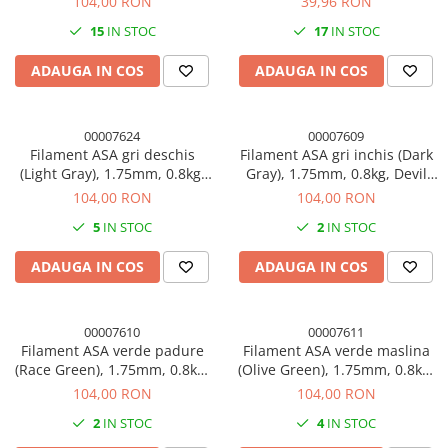
104,00 RON
39,96 RON
15
IN STOC
17
IN STOC
ADAUGA IN COS
ADAUGA IN COS
00007624
00007609
Filament ASA gri deschis
Filament ASA gri inchis (Dark
(Light Gray), 1.75mm, 0.8kg,
Gray), 1.75mm, 0.8kg, Devil
Devil Design, imprimanta 3D
Design, imprimanta 3D
104,00 RON
104,00 RON
5
IN STOC
2
IN STOC
ADAUGA IN COS
ADAUGA IN COS
00007610
00007611
Filament ASA verde padure
Filament ASA verde maslina
(Race Green), 1.75mm, 0.8kg,
(Olive Green), 1.75mm, 0.8kg,
Devil Design, imprimanta 3D
Devil Design, imprimanta 3D
104,00 RON
104,00 RON
2
IN STOC
4
IN STOC