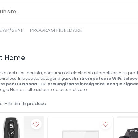
ICAP/SEAP
PROGRAM FIDELIZARE
t Home
za mai usor locuinta, consumatorii electrici si automatizarile cu pr
ireless. In aceasta categorie gasesti
intrerupatoare WiFi
,
teleco
ere pentru banda LED
,
prelungitoare inteligente
,
dongle Zigbe
oogle Home si alte sisteme de automatizare.
:
1-
15
din
15
produse