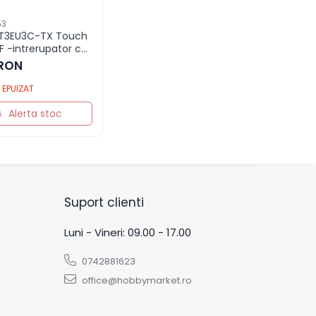
53
 T3EU3C-TX Touch
RF -intrerupator cu
e negru
 RON
EPUIZAT
Alerta stoc
Suport clienti
Luni - Vineri: 09.00 - 17.00
0742881623
office@hobbymarket.ro