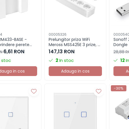
4
00005326
000054
RM433-BASE -
Prelungitor priza WiFi
Sonoff 
prindere perete
Meross MSS425E 3 prize, 4
Dongle
manda RM433
porturi USB
6,61 RON
147,13 RON
ON
28,88 
 stoc
2
In stoc
12
I
dauga in cos
Adauga in cos
A
-30%