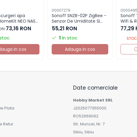
7
00007279
000049
scurgeri apa
Sonoff SNZB-02P ZigBee -
Sonoff
HomeKit NEO NAS-
Senzor De Umiditate Si
Wifi & 
Temperatura
3 canal
73,16 RON
55,21 RON
77,29
RON
 stoc
1
In stoc
STOC 
dauga in cos
Adauga in cos
Date comerciale
Hobby Market SRL
e Plata
J2025077355000
RO52669092
de Retur
Str. Muncel, Nr. 7
Sibiu, Sibiu