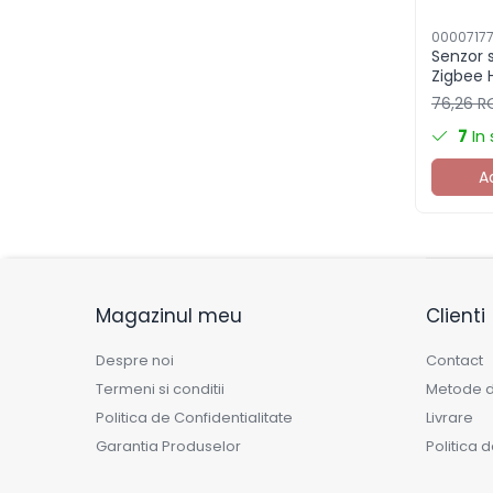
Componente electronice
0000717
Rezistente si termistori
Senzor 
Zigbee 
Condensatori si
WS02BH
rezonatoare
76,26 
7
In
Diode si punti redresoare
Tranzistori si circuite
A
integrate
Potentiometre si
semireglabile
Intrerupatoare
Magazinul meu
Clienti
Smart Home
Accesorii trotinete electrice
Despre noi
Contact
Lichidare de stoc
Termeni si conditii
Metode d
Politica de Confidentialitate
Livrare
Garantia Produselor
Politica 