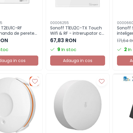
5
00006255
000066
 T2EU1C-RF
Sonoff T1EU2C-TX Touch
Sonoff 
manda de perete
Wifi & RF - intrerupator cu
intelig
, 1 canal
2 canale alb
(unitat
RON
67,83 RON
171,64 
stoc
9
In stoc
2
In
dauga in cos
Adauga in cos
A