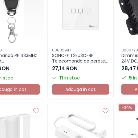
8
00005947
000072
manda RF 433MHz
SONOFF T2EU3C-RF
Dimmer
e
Telecomanda de perete
24V DC
/deblocare,
cu touch, 3 canale
 RON
27,14 RON
28,47
bila Sonoff
n stoc
11
In stoc
9
In
dauga in cos
Adauga in cos
A
-30%