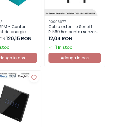
03
00006677
SPM - Contor
Cablu extensie Sonoff
ent de energie
RL560 5m pentru senzor
e principala)
Sonoff
120,15 RON
12,04 RON
RON
DS18B20/THS01/MS01
 stoc
1
In stoc
dauga in cos
Adauga in cos