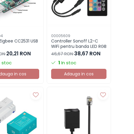
04
00005609
Zigbee CC2531 USB
Controller Sonoff L2-C
WiFi pentru banda LED RGB
20,21 RON
38,67 RON
RON
46,67 RON
n stoc
1
In stoc
dauga in cos
Adauga in cos