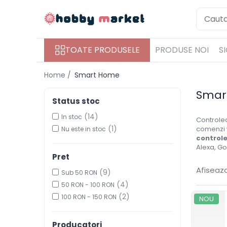
Toate Produsele
TOATE PRODUSELE
PRODUSE NOI
S
Filamente imprimante 3D
PET-G
Home /
Smart Home
PLA
Smar
ASA
Status stoc
ABS+
(14)
In stoc
Controlea
(1)
comenzi w
Nu este in stoc
TPU
control
PLA SILK
Alexa, G
Pret
PA12
Afiseaza
(9)
Sub 50 RON
Piese si componente imprimante
(4)
50 RON - 100 RON
3D si CNC
(2)
100 RON - 150 RON
NOU
Piese electrice si electronice
Piese mecanice
Producatori