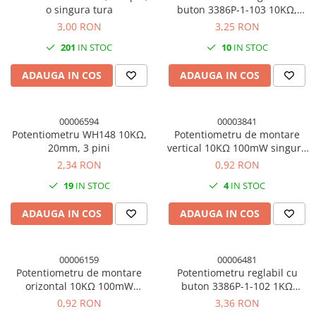
o singura tura
buton 3386P-1-103 10KΩ,
500mW
3,00 RON
3,25 RON
201
IN STOC
10
IN STOC
ADAUGA IN COS
ADAUGA IN COS
00006594
00003841
Potentiometru WH148 10KΩ,
Potentiometru de montare
20mm, 3 pini
vertical 10KΩ 100mW singura
tura
2,34 RON
0,92 RON
19
IN STOC
4
IN STOC
ADAUGA IN COS
ADAUGA IN COS
00006159
00006481
Potentiometru de montare
Potentiometru reglabil cu
orizontal 10KΩ 100mW
buton 3386P-1-102 1KΩ
singura tura
500mW
0,92 RON
3,36 RON