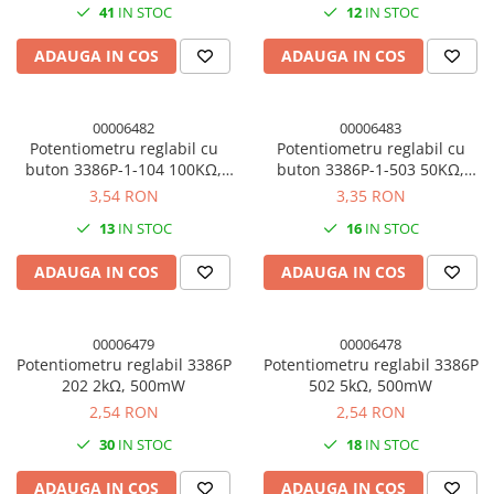
41
IN STOC
12
IN STOC
ADAUGA IN COS
ADAUGA IN COS
00006482
00006483
Potentiometru reglabil cu
Potentiometru reglabil cu
buton 3386P-1-104 100KΩ,
buton 3386P-1-503 50KΩ,
500mW
500mW
3,54 RON
3,35 RON
13
IN STOC
16
IN STOC
ADAUGA IN COS
ADAUGA IN COS
00006479
00006478
Potentiometru reglabil 3386P
Potentiometru reglabil 3386P
202 2kΩ, 500mW
502 5kΩ, 500mW
2,54 RON
2,54 RON
30
IN STOC
18
IN STOC
ADAUGA IN COS
ADAUGA IN COS