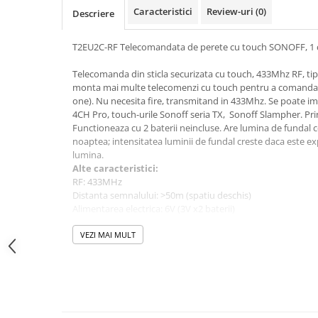
Caracteristici
Review-uri
(0)
Module atasabile Arduino
Descriere
Module Wireless
T2EU2C-RF Telecomandata de perete cu touch SONOFF, 1 
Senzori Arduino
Telecomanda din sticla securizata cu touch, 433Mhz RF, tip
Accesorii si componente
monta mai multe telecomenzi cu touch pentru a comanda ac
pentru Arduino
one). Nu necesita fire, transmitand in 433Mhz. Se poate i
Relee
4CH Pro, touch-urile Sonoff seria TX, Sonoff Slampher. Pri
Functioneaza cu 2 baterii neincluse. Are lumina de fundal ce
Termostate
noaptea; intensitatea luminii de fundal creste daca este e
lumina.
Ecrane LCD, TFT, OLED
Alte caracteristici:
Motoare si variatoare
RF: 433MHz
Distanta semnalului: >50m (spatiu deschis)
Motoare
Alimentarea electrica: 6V (3V x2 baterii)
Variatoare turatie motoare
Modelul bateriei: CR2032
Culoare: alb
VEZI MAI MULT
Surse de alimentare
Numarul canalelor: 1
Alimentatoare AC-DC
Dimensiune: 86 x 86 x 9mm
Convertoare DC-DC
Invertoare DC-AC