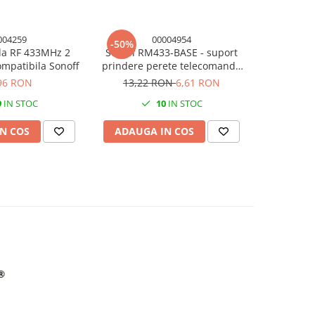
004259
00004954
-50%
a RF 433MHz 2
Sonoff RM433-BASE - suport
Prelungito
ompatibila Sonoff
prindere perete telecomanda
MSS425E 3 
RM433
96 RON
13,22 RON
6,61 RON
1
9
IN STOC
10
IN STOC
N COS
ADAUGA IN COS
ADAUG