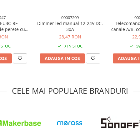
947
00007209
00
EU3C-RF
Dimmer led manual 12-24V DC,
Telecomand
e perete cu
30A
canale A/B, c
 canale
 RON
28,47 RON
22,
 STOC
7
IN STOC
5
COS
ADAUGA IN COS
ADAUGA I
CELE MAI POPULARE BRANDURI