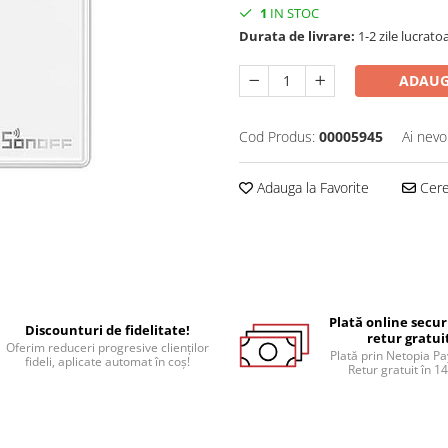
1
IN STOC
Durata de livrare:
1-2 zile lucrato
ADAUG
Cod Produs:
00005945
Ai nevo
Adauga la Favorite
Cere 
Plată online secur
Discounturi de fidelitate!
retur gratui
Oferim reduceri progresive clienților
Plată prin Netopia P
fideli, aplicate automat în coș!
Retur gratuit în 14