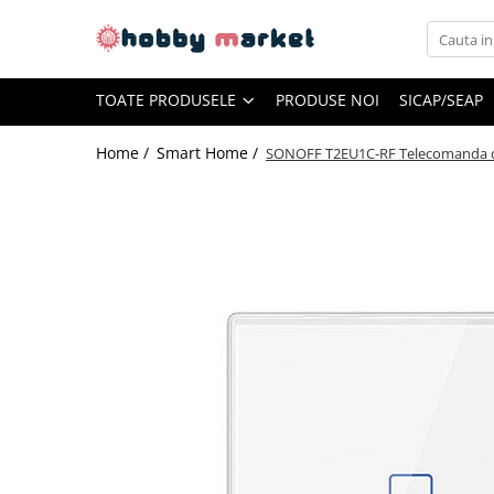
Toate Produsele
TOATE PRODUSELE
PRODUSE NOI
SICAP/SEAP
Filamente imprimante 3D
PET-G
Home /
Smart Home /
SONOFF T2EU1C-RF Telecomanda de
PLA
ASA
ABS+
TPU
PLA SILK
PA12
Piese si componente imprimante
3D si CNC
Piese electrice si electronice
Piese mecanice