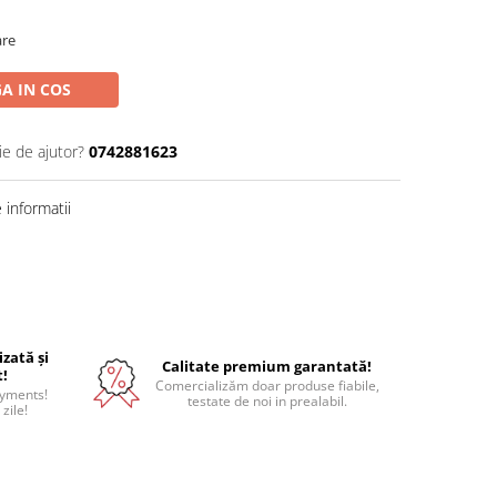
are
A IN COS
ie de ajutor?
0742881623
informatii
izată și
Calitate premium garantată!
t!
Comercializăm doar produse fiabile,
ayments!
testate de noi in prealabil.
 zile!