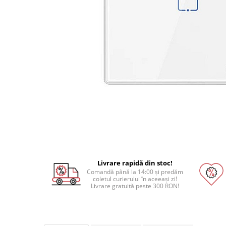
Pat printare
Cap printare
Duze
Extrudere si accesorii
Scule
Rulmenti
CNC si accesorii CNC
Acumulatori, BMS si accesorii
Acumulatori
BMS
Module balansare
Livrare rapidă din stoc!
Comandă până la 14:00 și predăm
Incarcare, descarcare si afisare
coletul curierului în aceeași zi!
Livrare gratuită peste 300 RON!
Accesorii baterii si acumulatori
Arduino si ESP32
Placi dezvoltare