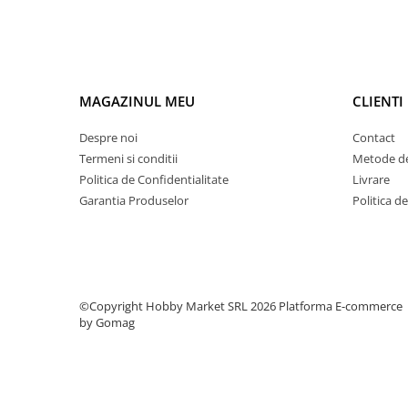
Condensatori si rezonatoare
Diode si punti redresoare
Tranzistori si circuite integrate
Potentiometre si semireglabile
MAGAZINUL MEU
CLIENTI
Intrerupatoare
Despre noi
Contact
Smart Home
Termeni si conditii
Metode de
Accesorii trotinete electrice
Politica de Confidentialitate
Livrare
Lichidare de stoc
Garantia Produselor
Politica d
©Copyright Hobby Market SRL 2026
Platforma E-commerce
by Gomag