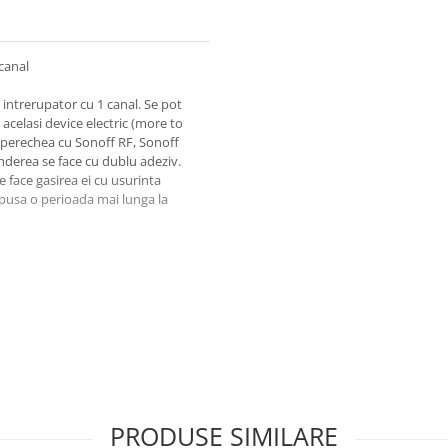
canal
 intrerupator cu 1 canal. Se pot
elasi device electric (more to
mperechea cu Sonoff RF, Sonoff
nderea se face cu dublu adeziv.
 face gasirea ei cu usurinta
xpusa o perioada mai lunga la
PRODUSE SIMILARE