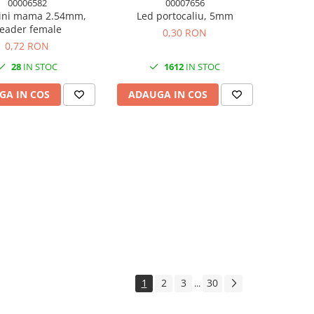
00006582
00007656
pini mama 2.54mm,
Led portocaliu, 5mm
eader female
0,30 RON
0,72 RON
28
IN STOC
1612
IN STOC
GA IN COS
ADAUGA IN COS
1
2
3
30
...