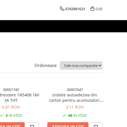
0742881623
0,00
Ordoneaza:
00001745
00007647
dresoare 1N5408 1kV
Izolatie autoadeziva din
3A THT
carton pentru acumulatori,
65mm latime, 200mm lungime
0,81 RON
3,11 RON
5
IN STOC
66
IN STOC
GA IN COS
ADAUGA IN COS