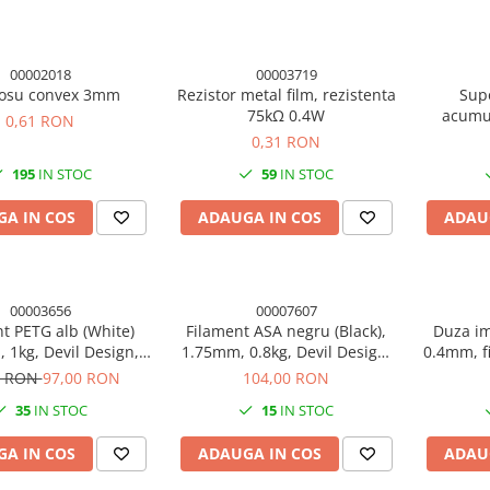
00002018
00003719
rosu convex 3mm
Rezistor metal film, rezistenta
Sup
75kΩ 0.4W
acumul
0,61 RON
0,31 RON
195
IN STOC
59
IN STOC
A IN COS
ADAUGA IN COS
ADAU
00003656
00007607
t PETG alb (White)
Filament ASA negru (Black),
Duza i
 1kg, Devil Design,
1.75mm, 0.8kg, Devil Design,
0.4mm, f
mprimanta 3D
imprimanta 3D
1 RON
97,00 RON
104,00 RON
35
IN STOC
15
IN STOC
A IN COS
ADAUGA IN COS
ADAU