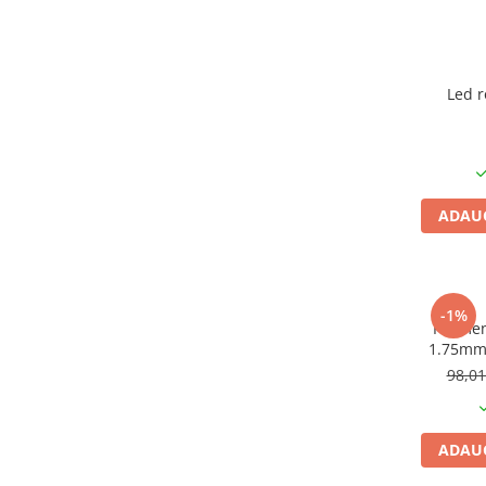
Module atasabile Arduino
Module Wireless
Senzori Arduino
Led 
Accesorii si componente
pentru Arduino
Relee
Termostate
ADAUG
Ecrane LCD, TFT, OLED
Motoare si variatoare
Motoare
-1%
Filamen
Variatoare turatie motoare
1.75mm,
i
Surse de alimentare
98,0
Alimentatoare AC-DC
Convertoare DC-DC
ADAUG
Invertoare DC-AC