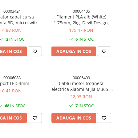
00003424
00004405
tator capat cursa
Filament PLA alb (White)
ta 3D, microswitch,
1.75mm, 2kg, Devil Design,
lu 2 pini 70cm
imprimanta 3D
4,88 RON
179,47 RON
2
IN STOC
6
IN STOC
GA IN COS
ADAUGA IN COS
00006083
00006409
port LED 3mm
Cablu motor trotineta
electrica Xiaomi Mijia M365 /
0,41 RON
M365 Pro / Pro 2 / 1S
22,93 RON
68
IN STOC
7
IN STOC
GA IN COS
ADAUGA IN COS