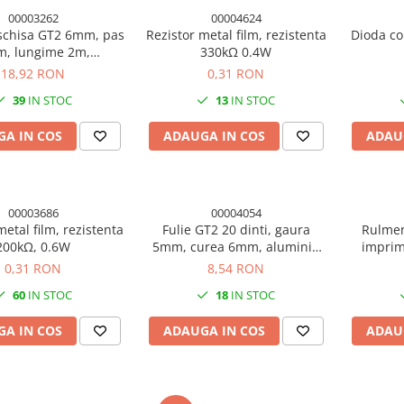
00003262
00004624
schisa GT2 6mm, pas
Rezistor metal film, rezistenta
Dioda c
, lungime 2m,
330kΩ 0.4W
mprimanta 3D
18,92 RON
0,31 RON
39
IN STOC
13
IN STOC
A IN COS
ADAUGA IN COS
ADAU
00003686
00004054
metal film, rezistenta
Fulie GT2 20 dinti, gaura
Rulmen
200kΩ, 0.6W
5mm, curea 6mm, aluminiu
imprim
7075, imprimanta 3D
0,31 RON
8,54 RON
60
IN STOC
18
IN STOC
A IN COS
ADAUGA IN COS
ADAU