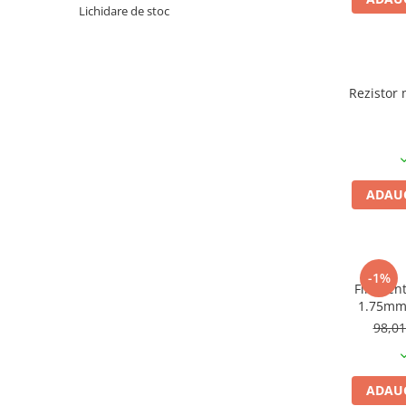
Pat printare
Lichidare de stoc
Cap printare
Duze
Rezistor 
Extrudere si accesorii
Scule
Rulmenti
CNC si accesorii CNC
ADAUG
Acumulatori, BMS si accesorii
Acumulatori
BMS
-1%
Module balansare
Filament
1.75mm,
Incarcare, descarcare si afisare
i
98,0
Accesorii baterii si acumulatori
Arduino si ESP32
ADAUG
Placi dezvoltare