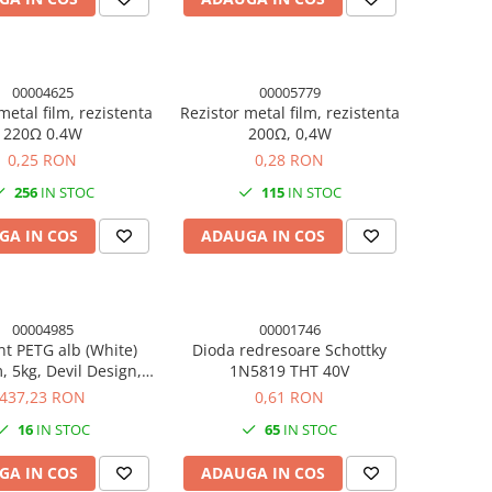
00004625
00005779
metal film, rezistenta
Rezistor metal film, rezistenta
220Ω 0.4W
200Ω, 0,4W
0,25 RON
0,28 RON
256
IN STOC
115
IN STOC
GA IN COS
ADAUGA IN COS
00004985
00001746
nt PETG alb (White)
Dioda redresoare Schottky
 5kg, Devil Design,
1N5819 THT 40V
mprimanta 3D
437,23 RON
0,61 RON
16
IN STOC
65
IN STOC
GA IN COS
ADAUGA IN COS