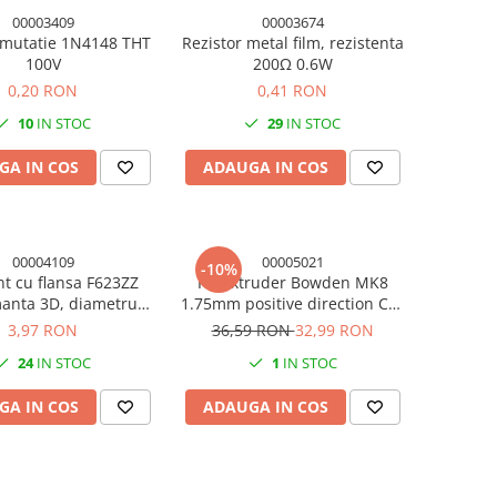
00003409
00003674
omutatie 1N4148 THT
Rezistor metal film, rezistenta
100V
200Ω 0.6W
0,20 RON
0,41 RON
10
IN STOC
29
IN STOC
GA IN COS
ADAUGA IN COS
00004109
00005021
-10%
t cu flansa F623ZZ
Kit extruder Bowden MK8
anta 3D, diametru
1.75mm positive direction CR-
interior 2mm
7/CR-8/CR10 partea dreapta
3,97 RON
36,59 RON
32,99 RON
24
IN STOC
1
IN STOC
GA IN COS
ADAUGA IN COS