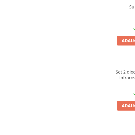
Su
ADAUG
Set 2 dio
infraro
ADAUG