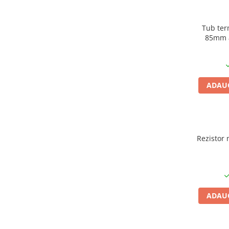
Condensatori si rezonatoare
Diode si punti redresoare
Tub ter
85mm a
Tranzistori si circuite integrate
Potentiometre si semireglabile
Intrerupatoare
ADAUG
Smart Home
Accesorii trotinete electrice
Lichidare de stoc
Rezistor 
ADAUG