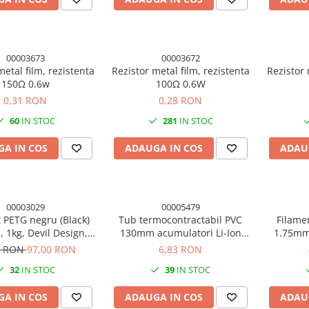
00003673
00003672
metal film, rezistenta
Rezistor metal film, rezistenta
Rezistor 
150Ω 0.6w
100Ω 0.6W
0,31 RON
0,28 RON
60
IN STOC
281
IN STOC
A IN COS
ADAUGA IN COS
ADAU
00003029
00005479
 PETG negru (Black)
Tub termocontractabil PVC
Filame
 1kg, Devil Design,
130mm acumulatori Li-Ion
1.75mm,
mprimanta 3D
18650, 50cm
i
1 RON
97,00 RON
6,83 RON
32
IN STOC
39
IN STOC
A IN COS
ADAUGA IN COS
ADAU