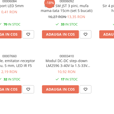
00006084
00006092
-18%
port LED 5mm
Cablu SM JST 3 pini, mufa
Sir 4 
mama-tata 15cm (set 5 bucati)
h
0,41 RON
16,27 RON
13,35 RON
70
IN STOC
33
IN STOC
A IN COS
ADAUGA IN COS
ADAU
00007660
00003410
de, emitator-receptor
Modul DC-DC step-down
su, 5 mm, LED IR F5
LM2596 3-40V la 1.5-33V
ajustabil
2,19 RON
10,92 RON
32
IN STOC
17
IN STOC
A IN COS
ADAUGA IN COS