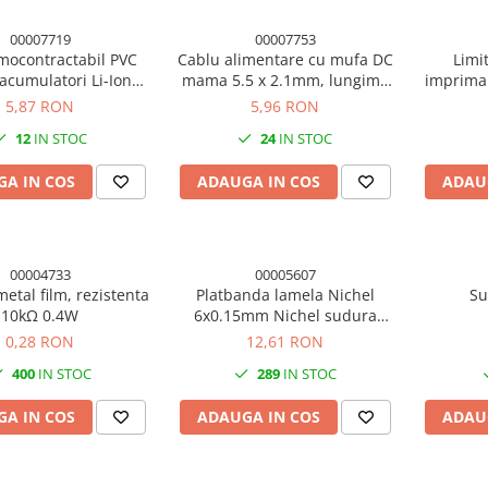
00007719
00007753
mocontractabil PVC
Cablu alimentare cu mufa DC
Limi
cumulatori Li-Ion
mama 5.5 x 2.1mm, lungime
impriman
18650, 50cm
totala 30cm, 18AWG
cab
5,87 RON
5,96 RON
12
IN STOC
24
IN STOC
A IN COS
ADAUGA IN COS
ADAU
00004733
00005607
metal film, rezistenta
Platbanda lamela Nichel
Su
10kΩ 0.4W
6x0.15mm Nichel sudura
puncte acumulator
0,28 RON
12,61 RON
400
IN STOC
289
IN STOC
A IN COS
ADAUGA IN COS
ADAU