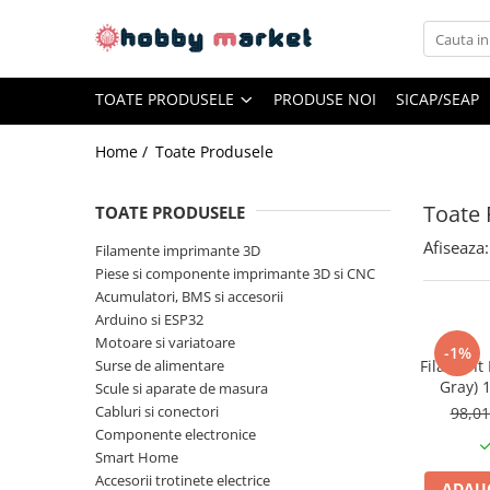
Toate Produsele
TOATE PRODUSELE
PRODUSE NOI
SICAP/SEAP
Filamente imprimante 3D
PET-G
Home /
Toate Produsele
PLA
Toate 
TOATE PRODUSELE
ASA
Afiseaza:
ABS+
Filamente imprimante 3D
Piese si componente imprimante 3D si CNC
TPU
Acumulatori, BMS si accesorii
PLA SILK
Arduino si ESP32
Motoare si variatoare
PA12
-1%
Surse de alimentare
Filament 
Piese si componente imprimante
Gray) 
Scule si aparate de masura
3D si CNC
Desig
Cabluri si conectori
98,0
Piese electrice si electronice
Componente electronice
Smart Home
Piese mecanice
Accesorii trotinete electrice
ADAUG