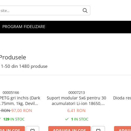
PROGRAM FIDELIZARE
Produsele
1-
50
din
1480
produse
00005166
00007213
PETG gri inchis (Dark
Suport modular 5x6 pentru 30
Dioda re
1.75mm, 1kg, Devil
acumulatori Li-ion 18650,
n, imprimanta 3D
negru
1 RON
97,00 RON
6,41 RON
129
IN STOC
1
IN STOC
A IN COS
ADAUGA IN COS
ADAU