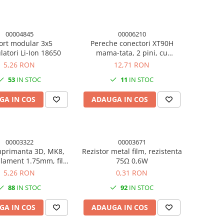
00004845
00006210
ort modular 3x5
Pereche conectori XT90H
atori Li-Ion 18650
mama-tata, 2 pini, cu
protectie, 40A
5,26 RON
12,71 RON
53
IN STOC
11
IN STOC
GA IN COS
ADAUGA IN COS
00003322
00003671
mprimanta 3D, MK8,
Rezistor metal film, rezistenta
ilament 1.75mm, filet
75Ω 0,6W
M6, alama
5,26 RON
0,31 RON
88
IN STOC
92
IN STOC
GA IN COS
ADAUGA IN COS