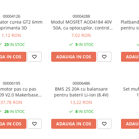
00004126
00004288
nzator curea GT2 6mm
Modul MOSFET AOD4184 40V
Platban
mprimanta 3D
50A, cu optocuplor, control
pentru s
PWM 3V/5V
1,12 RON
7,02 RON
23
IN STOC
5
IN STOC
A IN COS
ADAUGA IN COS
ADAU
00006195
00006486
 motor pas cu pas
BMS 2S 20A cu balansare
Set muf
9 V2.0 Makerbase
pentru baterii Li-ion (8.4V)
A, UART, cu radiator
37,78 RON
13,22 RON
26
IN STOC
8
IN STOC
A IN COS
ADAUGA IN COS
ADAU