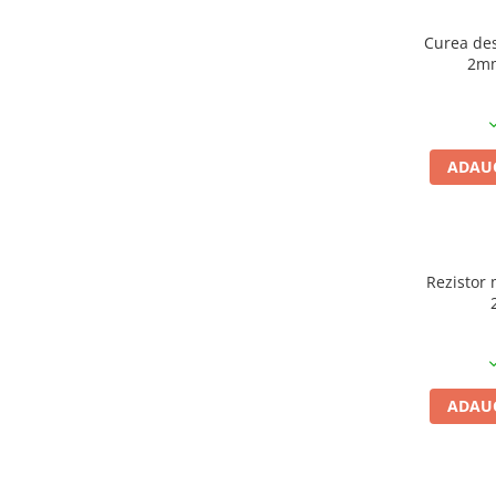
Curea de
2mm
i
ADAUG
Rezistor 
ADAUG