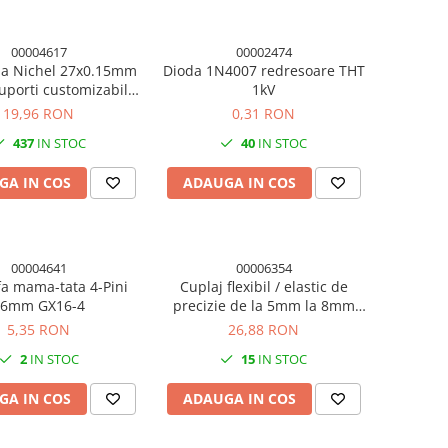
00004617
00002474
da Nichel 27x0.15mm
Dioda 1N4007 redresoare THT
uporti customizabili,
1kV
1m 18650
19,96 RON
0,31 RON
437
IN STOC
40
IN STOC
GA IN COS
ADAUGA IN COS
00004641
00006354
a mama-tata 4-Pini
Cuplaj flexibil / elastic de
16mm GX16-4
precizie de la 5mm la 8mm
imprimanta 3D
5,35 RON
26,88 RON
2
IN STOC
15
IN STOC
GA IN COS
ADAUGA IN COS