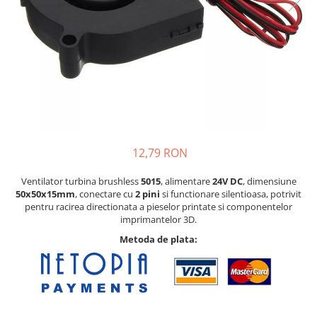
Pat printare
Cap printare
Duze
Extrudere si accesorii
Scule
Rulmenti
CNC si accesorii CNC
12,79 RON
Acumulatori, BMS si accesorii
Acumulatori
Ventilator turbina brushless
5015
, alimentare
24V DC
, dimensiune
50x50x15mm
, conectare cu
2 pini
si functionare silentioasa, potrivit
BMS
pentru racirea directionata a pieselor printate si componentelor
imprimantelor 3D.
Module balansare
Metoda de plata:
Incarcare, descarcare si afisare
Accesorii baterii si acumulatori
Arduino si ESP32
Placi dezvoltare