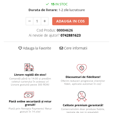
15
IN STOC
Module atasabile Arduino
Durata de livrare:
1-2 zile lucratoare
Module Wireless
Senzori Arduino
ADAUGA IN COS
Accesorii si componente
Cod Produs:
00004626
pentru Arduino
Ai nevoie de ajutor?
0742881623
Relee
Adauga la Favorite
Cere informatii
Termostate
Ecrane LCD, TFT, OLED
Motoare si variatoare
Motoare
Livrare rapidă din stoc!
Discounturi de fidelitate!
Variatoare turatie motoare
Comandă până la 14:00 și predăm
Oferim reduceri progresive clienților
coletul curierului în aceeași zi!
fideli, aplicate automat în coș!
Livrare gratuită peste 300 RON!
Surse de alimentare
Alimentatoare AC-DC
Convertoare DC-DC
Plată online securizată și retur
gratuit!
Calitate premium garantată!
Invertoare DC-AC
Plată prin Netopia Payments! Retur
Comercializăm doar produse fiabile,
gratuit în 14 zile!
testate de noi in prealabil.