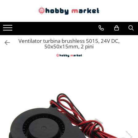
Toate Produsele
Filamente imprimante 3D
Ventilator turbina brushless 5015, 24V DC,
PET-G
50x50x15mm, 2 pini
PLA
ASA
ABS+
TPU
PLA SILK
PA12
Piese si componente imprimante
3D si CNC
Piese electrice si electronice
Piese mecanice