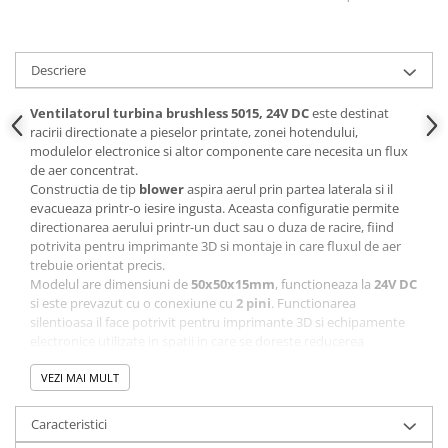
Panouri solare
Scule si aparate de masura
Descriere
Aparate de masura si testare
Scule manuale si electrice
Ventilatorul turbina brushless
5015, 24V DC
este destinat
racirii directionate a pieselor printate, zonei hotendului,
Lipit si accesorii lipit
modulelor electronice si altor componente care necesita un flux
Cabluri, conectori si izolatie
de aer concentrat.
Constructia de tip
blower
aspira aerul prin partea laterala si il
Module Peltier, racire si
evacueaza printr-o iesire ingusta. Aceasta configuratie permite
incalzire
directionarea aerului printr-un duct sau o duza de racire, fiind
Echipamente si accesorii banc
potrivita pentru imprimante 3D si montaje in care fluxul de aer
trebuie orientat precis.
de lucru
Modelul are dimensiuni de
50x50x15mm
, functioneaza la
24V DC
Cabluri si conectori
si este prevazut cu o conexiune cu
2 pini
. Functionarea
silentioasa il face potrivit pentru imprimante 3D si echipamente
Cabluri si adaptoare
electronice utilizate in spatii in care se doreste reducerea
Conectori, mufe si blocuri
zgomotului.
terminale
Ventilatorul poate fi utilizat pentru racirea pieselor in timpul
VEZI MAI MULT
printarii, pentru ventilarea componentelor electronice sau pentru
Componente electronice
inlocuirea unui ventilator 5015 existent. Inainte de instalare
Caracteristici
Rezistente si termistori
trebuie verificate tensiunea sistemului, dimensiunile de montaj,