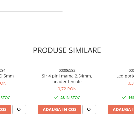
PRODUSE SIMILARE
084
00006582
00
ED 5mm
Sir 4 pini mama 2.54mm,
Led port
header female
RON
0,
0,72 RON
 STOC
28
IN STOC
16
COS
ADAUGA IN COS
ADAUGA I