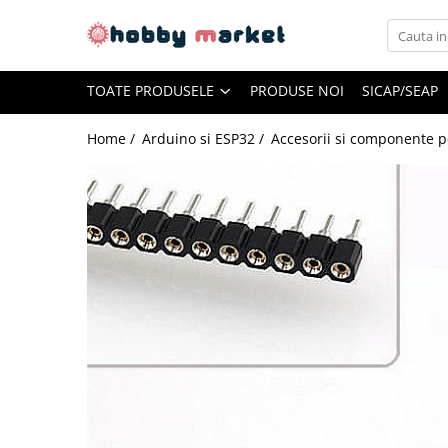
Toate Produsele
TOATE PRODUSELE
PRODUSE NOI
SICAP/SEAP
Filamente imprimante 3D
PET-G
Home /
Arduino si ESP32 /
Accesorii si componente 
PLA
ASA
ABS+
TPU
PLA SILK
PA12
Piese si componente imprimante
3D si CNC
Piese electrice si electronice
Piese mecanice