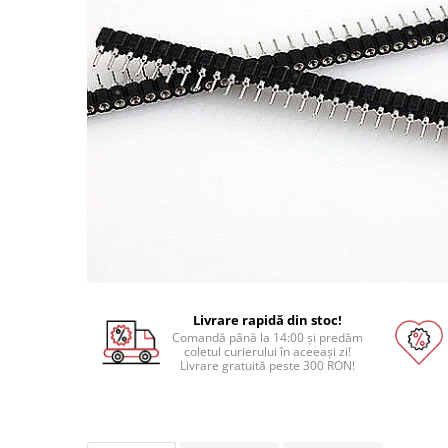
Pat printare
Cap printare
Duze
Extrudere si accesorii
Scule
Rulmenti
CNC si accesorii CNC
Acumulatori, BMS si accesorii
Acumulatori
BMS
Module balansare
Livrare rapidă din stoc!
Comandă până la 14:00 și predăm
Incarcare, descarcare si afisare
coletul curierului în aceeași zi!
Livrare gratuită peste 300 RON!
Accesorii baterii si acumulatori
Arduino si ESP32
Placi dezvoltare