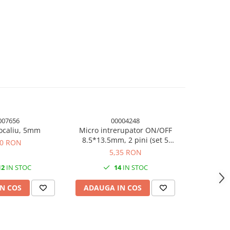
007656
00004248
ocaliu, 5mm
Micro intrerupator ON/OFF
LED bico
8.5*13.5mm, 2 pini (set 5
albastru, 
30 RON
bucati)
5,35 RON
12
IN STOC
14
IN STOC
N COS
ADAUGA IN COS
ADAUG