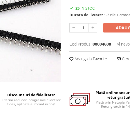
25
IN STOC
Durata de livrare:
1-2 zile lucrato
ADAUG
Cod Produs:
00004608
Ai nevo
Adauga la Favorite
Cere 
Plată online secur
Discounturi de fidelitate!
retur gratui
Oferim reduceri progresive clienților
Plată prin Netopia P
fideli, aplicate automat în coș!
Retur gratuit în 14