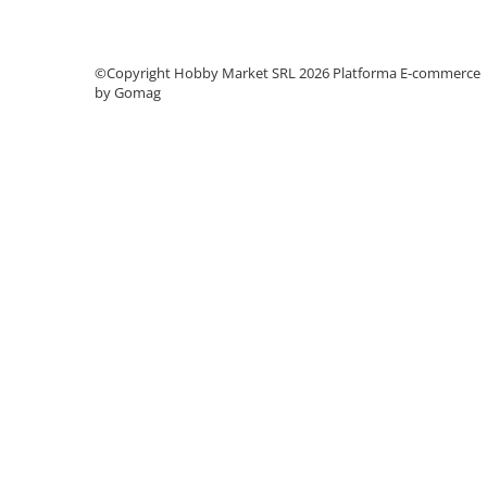
Condensatori si rezonatoare
Diode si punti redresoare
©Copyright Hobby Market SRL 2026
Platforma E-commerce
Tranzistori si circuite integrate
by Gomag
Potentiometre si semireglabile
Intrerupatoare
Smart Home
Accesorii trotinete electrice
Lichidare de stoc