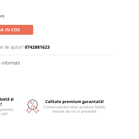
are
A IN COS
ie de ajutor?
0742881623
informatii
izată și
Calitate premium garantată!
t!
Comercializăm doar produse fiabile,
ayments!
testate de noi in prealabil.
 zile!