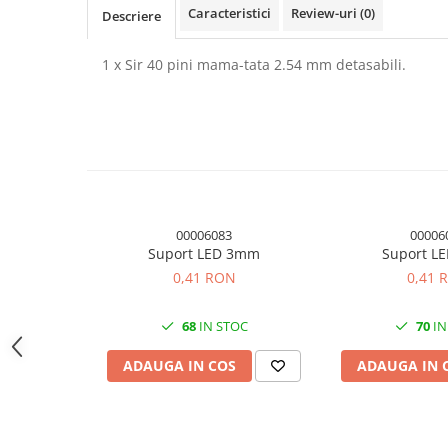
Caracteristici
Review-uri
(0)
Descriere
Module atasabile Arduino
Module Wireless
1 x Sir 40 pini mama-tata 2.54 mm detasabili.
Senzori Arduino
Accesorii si componente
pentru Arduino
Relee
Termostate
Ecrane LCD, TFT, OLED
00006083
00006
Suport LED 3mm
Suport L
Motoare si variatoare
0,41 RON
0,41 
Motoare
Variatoare turatie motoare
68
IN STOC
70
IN
Surse de alimentare
ADAUGA IN COS
ADAUGA IN 
Alimentatoare AC-DC
Convertoare DC-DC
Invertoare DC-AC