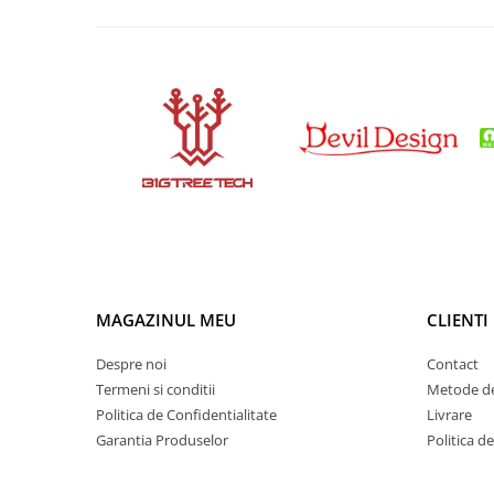
Panouri solare
Scule si aparate de masura
Aparate de masura si testare
Scule manuale si electrice
Lipit si accesorii lipit
Cabluri, conectori si izolatie
Module Peltier, racire si
incalzire
Echipamente si accesorii banc
de lucru
MAGAZINUL MEU
CLIENTI
Cabluri si conectori
Cabluri si adaptoare
Despre noi
Contact
Conectori, mufe si blocuri
Termeni si conditii
Metode de
terminale
Politica de Confidentialitate
Livrare
Garantia Produselor
Politica d
Componente electronice
Rezistente si termistori