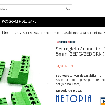
PROGRAM FIDELIZARE
uri terminale /
Set regleta / conector PCB detasabil mama-tata 4 pini, pa
Set regleta / conector
5mm, 2EDG/2EDGRK (1
4,98 RON
Set regleta PCB detasabila ma
Sistemul in doua piese permite decon
set (mama + tata).
Metoda de plata: