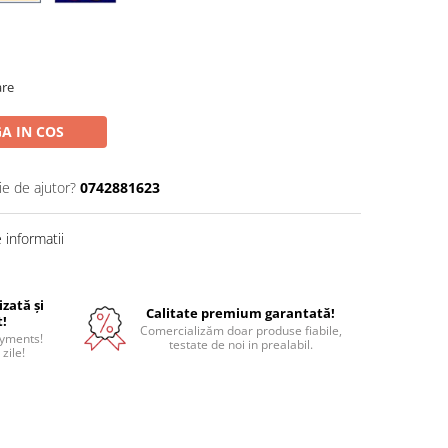
are
A IN COS
ie de ajutor?
0742881623
informatii
izată și
Calitate premium garantată!
t!
Comercializăm doar produse fiabile,
ayments!
testate de noi in prealabil.
 zile!