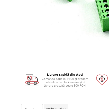
Pat printare
Cap printare
Duze
Extrudere si accesorii
Scule
Rulmenti
CNC si accesorii CNC
Acumulatori, BMS si accesorii
Acumulatori
BMS
Livrare rapidă din stoc!
Module balansare
Comandă până la 14:00 și predăm
coletul curierului în aceeași zi!
Incarcare, descarcare si afisare
Livrare gratuită peste 300 RON!
Accesorii baterii si acumulatori
Arduino si ESP32
Placi dezvoltare
Review-uri
(0)