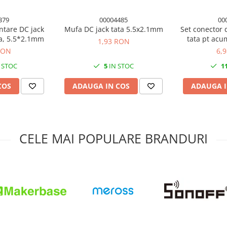
379
00004485
00
ntare DC jack
Mufa DC jack tata 5.5x2.1mm
Set conector
a, 5.5*2.1mm
tata pt acum
1,93 RON
s
RON
6,
 STOC
5
IN STOC
1
bil)
COS
ADAUGA IN COS
ADAUGA I
CELE MAI POPULARE BRANDURI