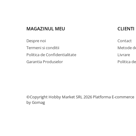
Condensatori si rezonatoare
Diode si punti redresoare
Tranzistori si circuite integrate
MAGAZINUL MEU
CLIENTI
Potentiometre si semireglabile
Despre noi
Contact
Intrerupatoare
Termeni si conditii
Metode de
Smart Home
Politica de Confidentialitate
Livrare
Accesorii trotinete electrice
Garantia Produselor
Politica d
Lichidare de stoc
©Copyright Hobby Market SRL 2026
Platforma E-commerce
by Gomag