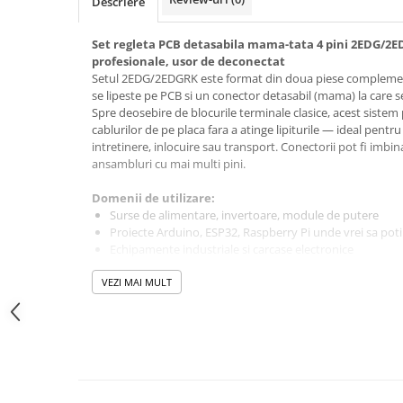
Descriere
Module atasabile Arduino
Module Wireless
Set regleta PCB detasabila mama-tata 4 pini 2EDG/2
profesionale, usor de deconectat
Senzori Arduino
Setul 2EDG/2EDGRK este format din doua piese complementa
se lipeste pe PCB si un conector detasabil (mama) la care s
Accesorii si componente
Spre deosebire de blocurile terminale clasice, acest siste
pentru Arduino
cablurilor de pe placa fara a atinge lipiturile — ideal pent
Relee
intretinere, inlocuire sau transport. Conectorii pot fi imbin
ansambluri cu mai multi pini.
Termostate
Domenii de utilizare:
Ecrane LCD, TFT, OLED
Surse de alimentare, invertoare, module de putere
Motoare si variatoare
Proiecte Arduino, ESP32, Raspberry Pi unde vrei sa poti
Echipamente industriale si carcase electronice
Motoare
Prototipuri si produse finale care necesita conexiuni re
Variatoare turatie motoare
VEZI MAI MULT
Specificatii tehnice:
Surse de alimentare
Model: 2EDG / 2EDGRK
Alimentatoare AC-DC
Numar pini: 4
Pas pini: 5mm
Convertoare DC-DC
Curent nominal: 15A (IEC)
Tensiune nominala: 300V
Invertoare DC-AC
Tensiune de proba: AC 2500V / 1 min