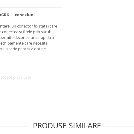
EDGRK — conexiuni
re: un conector fix (tata) care
e conecteaza firele prin surub.
m permite deconectarea rapida a
ru echipamente care necesita
ati in serie pentru a obtine
 scoate placa usor
petabile
PRODUSE SIMILARE