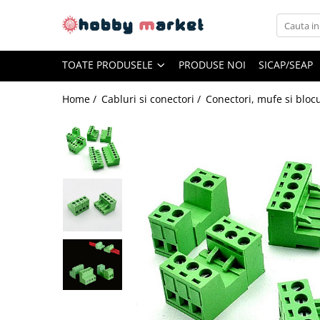
Toate Produsele
TOATE PRODUSELE
PRODUSE NOI
SICAP/SEAP
Filamente imprimante 3D
PET-G
Home /
Cabluri si conectori /
Conectori, mufe si bloc
PLA
ASA
ABS+
TPU
PLA SILK
PA12
Piese si componente imprimante
3D si CNC
Piese electrice si electronice
Piese mecanice