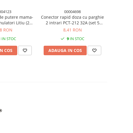
004123
00004698
 de putere mama-
Conector rapid doza cu parghie
Regleta c
ulatori Litiu (2
2 intrari PCT-212 32A (set 5
push-in cu 
eturi)
conectori)
(s
98 RON
8,41 RON
1
IN STOC
9
IN STOC
N COS
ADAUGA IN COS
ADAUG