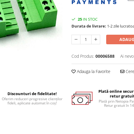
25
IN STOC
Durata de livrare:
1-2 zile lucrato
ADAUG
Cod Produs:
00006588
Ai nevo
Adauga la Favorite
Cere 
Plată online secur
Discounturi de fidelitate!
retur gratui
Oferim reduceri progresive clienților
Plată prin Netopia P
fideli, aplicate automat în coș!
Retur gratuit în 14