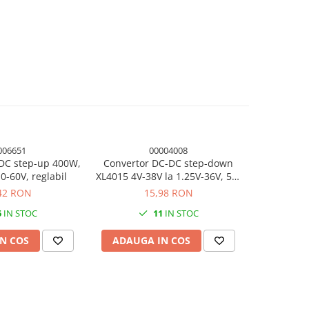
006651
00004008
DC step-up 400W,
Convertor DC-DC step-down
Converto
10-60V, reglabil
XL4015 4V-38V la 1.25V-36V, 5A,
300W 20A,
ajustabil
36
42 RON
15,98 RON
5
IN STOC
11
IN STOC
N COS
ADAUGA IN COS
ADAUG