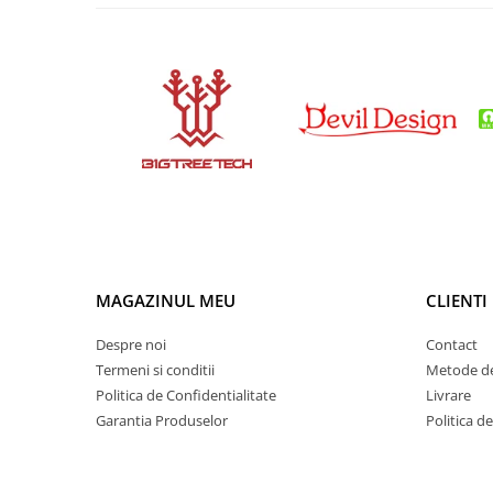
Condensatori si rezonatoare
Diode si punti redresoare
Tranzistori si circuite integrate
Potentiometre si semireglabile
Intrerupatoare
Smart Home
Accesorii trotinete electrice
Lichidare de stoc
MAGAZINUL MEU
CLIENTI
Despre noi
Contact
Termeni si conditii
Metode de
Politica de Confidentialitate
Livrare
Garantia Produselor
Politica d