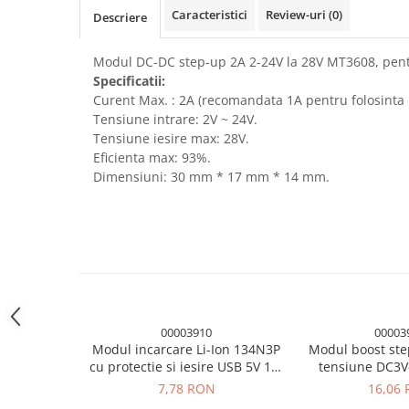
Caracteristici
Review-uri
(0)
Module atasabile Arduino
Descriere
Module Wireless
Modul DC-DC step-up 2A 2-24V la 28V MT3608, pen
Senzori Arduino
Specificatii:
Curent Max. : 2A (recomandata 1A pentru folosinta
Accesorii si componente
pentru Arduino
Tensiune intrare: 2V ~ 24V.
Tensiune iesire max: 28V.
Relee
Eficienta max: 93%.
Termostate
Dimensiuni: 30 mm * 17 mm * 14 mm.
Ecrane LCD, TFT, OLED
Motoare si variatoare
Motoare
Variatoare turatie motoare
Surse de alimentare
00003910
00003
Alimentatoare AC-DC
Modul incarcare Li-Ion 134N3P
Modul boost ste
Convertoare DC-DC
cu protectie si iesire USB 5V 1A,
tensiune DC3V
USB Type-C
7,78 RON
16,06
Invertoare DC-AC