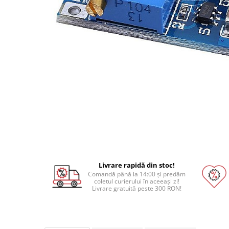
Pat printare
Cap printare
Duze
Extrudere si accesorii
Scule
Rulmenti
CNC si accesorii CNC
Acumulatori, BMS si accesorii
Acumulatori
BMS
Module balansare
Livrare rapidă din stoc!
Comandă până la 14:00 și predăm
Incarcare, descarcare si afisare
coletul curierului în aceeași zi!
Livrare gratuită peste 300 RON!
Accesorii baterii si acumulatori
Arduino si ESP32
Placi dezvoltare