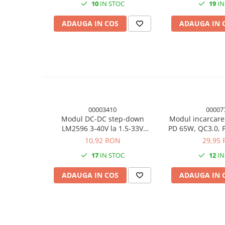
10
IN STOC
19
IN
Panouri solare
Scule si aparate de masura
ADAUGA IN COS
ADAUGA IN 
Aparate de masura si testare
Scule manuale si electrice
Lipit si accesorii lipit
Cabluri, conectori si izolatie
Module Peltier, racire si
incalzire
00003410
00007
Modul DC-DC step-down
Modul incarcare
Echipamente si accesorii banc
LM2596 3-40V la 1.5-33V
PD 65W, QC3.0, 
de lucru
ajustabil
10,92 RON
29,95
Cabluri si conectori
17
IN STOC
12
IN
Cabluri si adaptoare
ADAUGA IN COS
ADAUGA IN 
Conectori, mufe si blocuri
terminale
Componente electronice
Rezistente si termistori