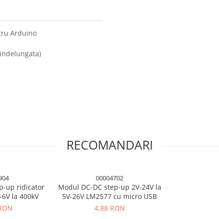
tru Arduino
 indelungata)
RECOMANDARI
904
00004702
p-up ridicator
Modul DC-DC step-up 2V-24V la
-6V la 400kV
5V-26V LM2577 cu micro USB
 RON
4,88 RON