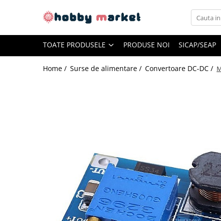
Toate Produsele
TOATE PRODUSELE
PRODUSE NOI
SICAP/SEAP
Filamente imprimante 3D
PET-G
Home /
Surse de alimentare /
Convertoare DC-DC /
M
PLA
ASA
ABS+
TPU
PLA SILK
PA12
Piese si componente imprimante
3D si CNC
Piese electrice si electronice
Piese mecanice