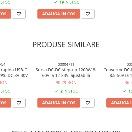
 STOC
19
IN STOC
COS
ADAUGA IN COS
PRODUSE SIMILARE
754
00004711
00
 rapida USB-C
Sursa DC-DC step-up 1200W 8-
Convertor DC-
PPS, DC 8V-30V
60V la 12-83V, ajustabila
8.5-50V la 
 RON
90,29 RON
36,
 STOC
2
IN STOC
1
COS
ADAUGA IN COS
ADAUGA I