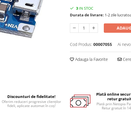
3
IN STOC
Durata de livrare:
1-2 zile lucrato
ADAUG
Cod Produs:
00007055
Ai nevo
Adauga la Favorite
Cere 
Plată online secur
Discounturi de fidelitate!
retur gratui
Oferim reduceri progresive clienților
Plată prin Netopia P
fideli, aplicate automat în coș!
Retur gratuit în 14