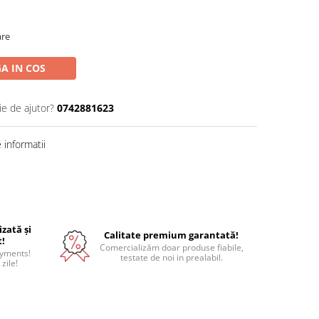
are
A IN COS
ie de ajutor?
0742881623
informatii
izată și
Calitate premium garantată!
t!
Comercializăm doar produse fiabile,
ayments!
testate de noi in prealabil.
 zile!