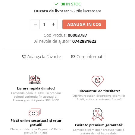
38
IN STOC
Module atasabile Arduino
Durata de livrare:
1-2 zile lucratoare
Module Wireless
Senzori Arduino
ADAUGA IN COS
Accesorii si componente
Cod Produs:
00003787
pentru Arduino
Ai nevoie de ajutor?
0742881623
Relee
Adauga la Favorite
Cere informatii
Termostate
Ecrane LCD, TFT, OLED
Motoare si variatoare
Motoare
Livrare rapidă din stoc!
Discounturi de fidelitate!
Comandă până la 14:00 și predăm
Variatoare turatie motoare
Oferim reduceri progresive clienților
coletul curierului în aceeași zi!
fideli, aplicate automat în coș!
Livrare gratuită peste 300 RON!
Surse de alimentare
Alimentatoare AC-DC
Convertoare DC-DC
Plată online securizată și retur
gratuit!
Calitate premium garantată!
Plată prin Netopia Payments! Retur
Invertoare DC-AC
Comercializăm doar produse fiabile,
gratuit în 14 zile!
testate de noi in prealabil.