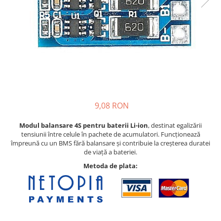
Pat printare
Cap printare
Duze
Extrudere si accesorii
Scule
Rulmenti
CNC si accesorii CNC
9,08 RON
Acumulatori, BMS si accesorii
Acumulatori
Modul balansare 4S pentru baterii Li-ion
, destinat egalizării
tensiunii între celule în pachete de acumulatori. Funcționează
BMS
împreună cu un BMS fără balansare și contribuie la creșterea duratei
de viață a bateriei.
Module balansare
Metoda de plata:
Incarcare, descarcare si afisare
Accesorii baterii si acumulatori
Arduino si ESP32
Placi dezvoltare