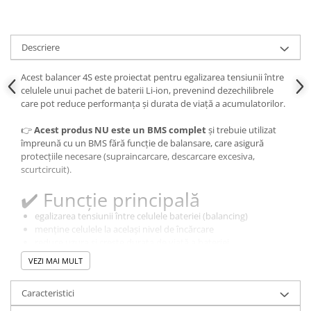
Panouri solare
Scule si aparate de masura
Descriere
Aparate de masura si testare
Scule manuale si electrice
Acest balancer 4S este proiectat pentru egalizarea tensiunii între
celulele unui pachet de baterii Li-ion, prevenind dezechilibrele
Lipit si accesorii lipit
care pot reduce performanța și durata de viață a acumulatorilor.
Cabluri, conectori si izolatie
👉
Acest produs NU este un BMS complet
și trebuie utilizat
Module Peltier, racire si
împreună cu un BMS fără funcție de balansare, care asigură
incalzire
protecțiile necesare (supraincarcare, descarcare excesiva,
scurtcircuit).
Echipamente si accesorii banc
de lucru
✔️ Funcție principală
Cabluri si conectori
egalizarea tensiunii între celulele bateriei (balancing)
Cabluri si adaptoare
menține celulele la același nivel de încărcare
reduce uzura și crește durata de viață a bateriei
Conectori, mufe si blocuri
terminale
VEZI MAI MULT
✔️ Specificații tehnice
Componente electronice
Caracteristici
Rezistente si termistori
tip: balancer (modul echilibrare celule)