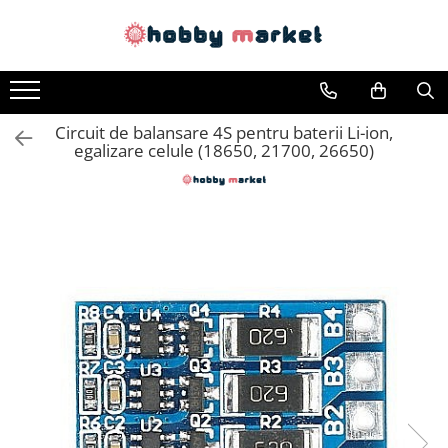
Toate Produsele
Filamente imprimante 3D
Circuit de balansare 4S pentru baterii Li-ion,
PET-G
egalizare celule (18650, 21700, 26650)
PLA
ASA
ABS+
TPU
PLA SILK
PA12
Piese si componente imprimante
3D si CNC
Piese electrice si electronice
Piese mecanice