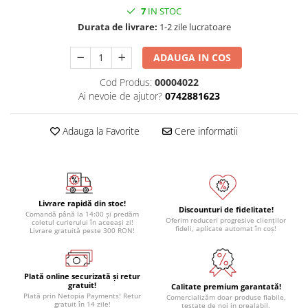
7
IN STOC
Durata de livrare:
1-2 zile lucratoare
ADAUGA IN COS
Cod Produs:
00004022
Ai nevoie de ajutor?
0742881623
Adauga la Favorite
Cere informatii
Livrare rapidă din stoc!
Discounturi de fidelitate!
Comandă până la 14:00 și predăm
Oferim reduceri progresive clienților
coletul curierului în aceeași zi!
fideli, aplicate automat în coș!
Livrare gratuită peste 300 RON!
Plată online securizată și retur
gratuit!
Calitate premium garantată!
Plată prin Netopia Payments! Retur
Comercializăm doar produse fiabile,
gratuit în 14 zile!
testate de noi in prealabil.