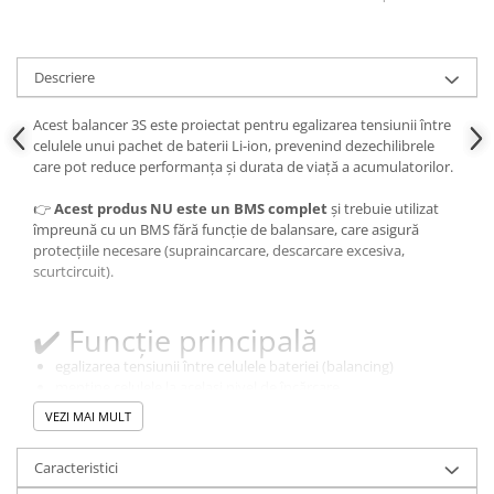
Descriere
Acest balancer 3S este proiectat pentru egalizarea tensiunii între
celulele unui pachet de baterii Li-ion, prevenind dezechilibrele
care pot reduce performanța și durata de viață a acumulatorilor.
👉
Acest produs NU este un BMS complet
și trebuie utilizat
împreună cu un BMS fără funcție de balansare, care asigură
protecțiile necesare (supraincarcare, descarcare excesiva,
scurtcircuit).
✔️ Funcție principală
egalizarea tensiunii între celulele bateriei (balancing)
menține celulele la același nivel de încărcare
reduce uzura și crește durata de viață a bateriei.
VEZI MAI MULT
✔️ Specificații tehnice
Caracteristici