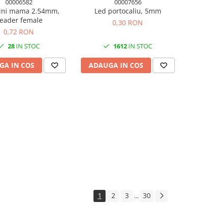
00006582
00007656
pini mama 2.54mm,
Led portocaliu, 5mm
eader female
0,30 RON
0,72 RON
28
IN STOC
1612
IN STOC
GA IN COS
ADAUGA IN COS
1
2
3
30
...