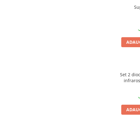
Su
ADAUG
Set 2 dio
infraro
ADAUG