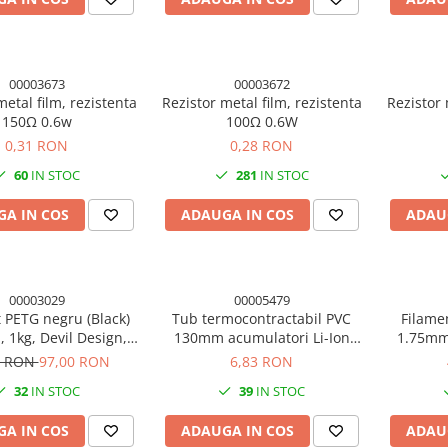
00003673
00003672
metal film, rezistenta
Rezistor metal film, rezistenta
Rezistor 
150Ω 0.6w
100Ω 0.6W
0,31 RON
0,28 RON
60
IN STOC
281
IN STOC
A IN COS
ADAUGA IN COS
ADAU
00003029
00005479
 PETG negru (Black)
Tub termocontractabil PVC
Filame
 1kg, Devil Design,
130mm acumulatori Li-Ion
1.75mm,
mprimanta 3D
18650, 50cm
i
1 RON
97,00 RON
6,83 RON
32
IN STOC
39
IN STOC
A IN COS
ADAUGA IN COS
ADAU