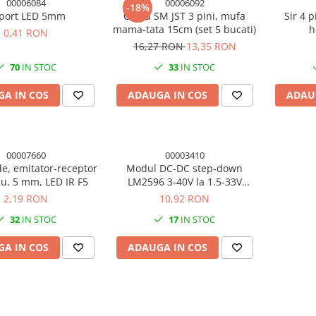
00006084
00006092
-18%
port LED 5mm
Cablu SM JST 3 pini, mufa
Sir 4 
mama-tata 15cm (set 5 bucati)
h
0,41 RON
16,27 RON
13,35 RON
70
IN STOC
33
IN STOC
A IN COS
ADAUGA IN COS
ADAU
00007660
00003410
de, emitator-receptor
Modul DC-DC step-down
su, 5 mm, LED IR F5
LM2596 3-40V la 1.5-33V
ajustabil
2,19 RON
10,92 RON
32
IN STOC
17
IN STOC
A IN COS
ADAUGA IN COS