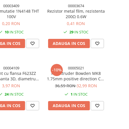
00003409
00003674
omutatie 1N4148 THT
Rezistor metal film, rezistenta
100V
200Ω 0.6W
0,20 RON
0,41 RON
10
IN STOC
29
IN STOC
GA IN COS
ADAUGA IN COS
00004109
00005021
-10%
t cu flansa F623ZZ
Kit extruder Bowden MK8
anta 3D, diametru
1.75mm positive direction CR-
interior 2mm
7/CR-8/CR10 partea dreapta
3,97 RON
36,59 RON
32,99 RON
24
IN STOC
1
IN STOC
GA IN COS
ADAUGA IN COS