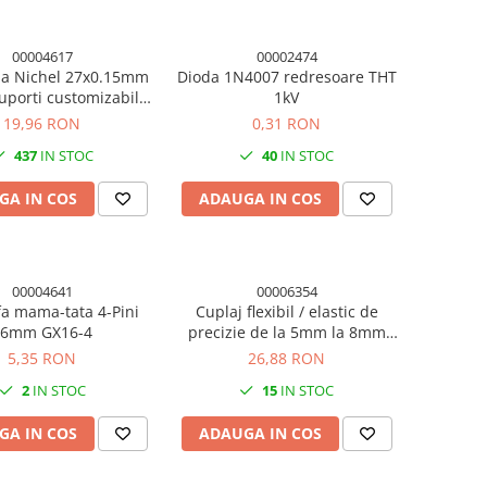
00004617
00002474
da Nichel 27x0.15mm
Dioda 1N4007 redresoare THT
uporti customizabili,
1kV
1m 18650
19,96 RON
0,31 RON
437
IN STOC
40
IN STOC
GA IN COS
ADAUGA IN COS
00004641
00006354
a mama-tata 4-Pini
Cuplaj flexibil / elastic de
16mm GX16-4
precizie de la 5mm la 8mm
imprimanta 3D
5,35 RON
26,88 RON
2
IN STOC
15
IN STOC
GA IN COS
ADAUGA IN COS