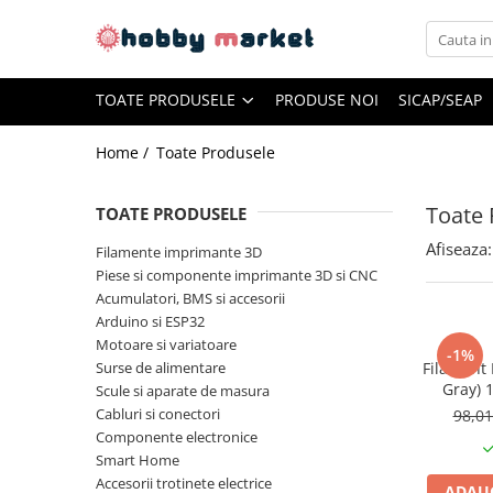
Toate Produsele
TOATE PRODUSELE
PRODUSE NOI
SICAP/SEAP
Filamente imprimante 3D
PET-G
Home /
Toate Produsele
PLA
Toate 
TOATE PRODUSELE
ASA
Afiseaza:
ABS+
Filamente imprimante 3D
Piese si componente imprimante 3D si CNC
TPU
Acumulatori, BMS si accesorii
PLA SILK
Arduino si ESP32
Motoare si variatoare
PA12
-1%
Surse de alimentare
Filament 
Piese si componente imprimante
Gray) 
Scule si aparate de masura
3D si CNC
Desig
Cabluri si conectori
98,0
Piese electrice si electronice
Componente electronice
Smart Home
Piese mecanice
Accesorii trotinete electrice
ADAUG