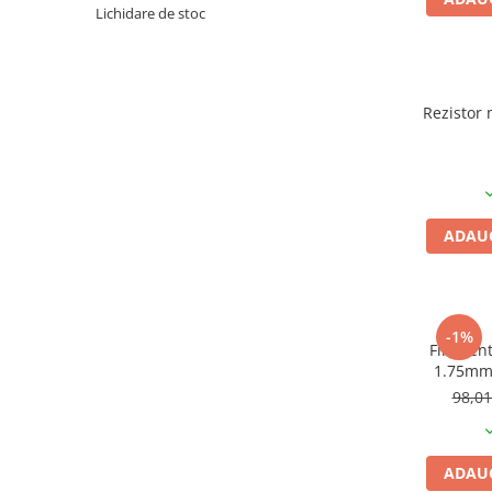
Pat printare
Lichidare de stoc
Cap printare
Duze
Rezistor 
Extrudere si accesorii
Scule
Rulmenti
CNC si accesorii CNC
ADAUG
Acumulatori, BMS si accesorii
Acumulatori
BMS
-1%
Module balansare
Filament
1.75mm,
Incarcare, descarcare si afisare
i
98,0
Accesorii baterii si acumulatori
Arduino si ESP32
ADAUG
Placi dezvoltare