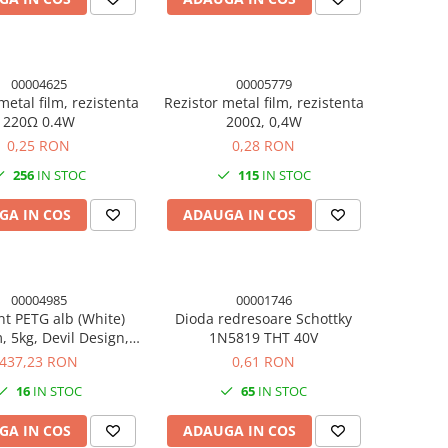
00004625
00005779
metal film, rezistenta
Rezistor metal film, rezistenta
220Ω 0.4W
200Ω, 0,4W
0,25 RON
0,28 RON
256
IN STOC
115
IN STOC
GA IN COS
ADAUGA IN COS
00004985
00001746
nt PETG alb (White)
Dioda redresoare Schottky
 5kg, Devil Design,
1N5819 THT 40V
mprimanta 3D
437,23 RON
0,61 RON
16
IN STOC
65
IN STOC
GA IN COS
ADAUGA IN COS