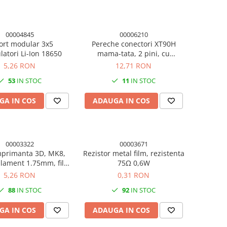
00004845
00006210
ort modular 3x5
Pereche conectori XT90H
atori Li-Ion 18650
mama-tata, 2 pini, cu
protectie, 40A
5,26 RON
12,71 RON
53
IN STOC
11
IN STOC
GA IN COS
ADAUGA IN COS
00003322
00003671
mprimanta 3D, MK8,
Rezistor metal film, rezistenta
ilament 1.75mm, filet
75Ω 0,6W
M6, alama
5,26 RON
0,31 RON
88
IN STOC
92
IN STOC
GA IN COS
ADAUGA IN COS