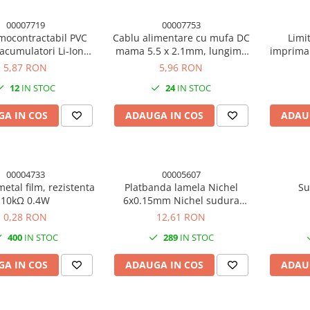
00007719
00007753
mocontractabil PVC
Cablu alimentare cu mufa DC
Limi
cumulatori Li-Ion
mama 5.5 x 2.1mm, lungime
impriman
18650, 50cm
totala 30cm, 18AWG
cab
5,87 RON
5,96 RON
12
IN STOC
24
IN STOC
A IN COS
ADAUGA IN COS
ADAU
00004733
00005607
metal film, rezistenta
Platbanda lamela Nichel
Su
10kΩ 0.4W
6x0.15mm Nichel sudura
puncte acumulator
0,28 RON
12,61 RON
400
IN STOC
289
IN STOC
A IN COS
ADAUGA IN COS
ADAU