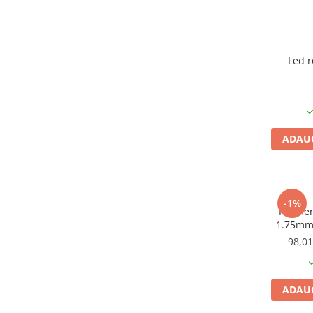
Module atasabile Arduino
Module Wireless
Senzori Arduino
Led 
Accesorii si componente
pentru Arduino
Relee
Termostate
ADAUG
Ecrane LCD, TFT, OLED
Motoare si variatoare
Motoare
-1%
Filamen
Variatoare turatie motoare
1.75mm,
i
Surse de alimentare
98,0
Alimentatoare AC-DC
Convertoare DC-DC
ADAUG
Invertoare DC-AC