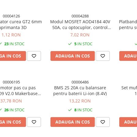
00004126
00004288
nzator curea GT2 6mm
Modul MOSFET AOD4184 40V
Platban
mprimanta 3D
50A, cu optocuplor, control
pentru s
PWM 3V/5V
1,12 RON
7,02 RON
23
IN STOC
5
IN STOC
A IN COS
ADAUGA IN COS
ADAU
00006195
00006486
 motor pas cu pas
BMS 2S 20A cu balansare
Set muf
9 V2.0 Makerbase
pentru baterii Li-ion (8.4V)
A, UART, cu radiator
37,78 RON
13,22 RON
26
IN STOC
8
IN STOC
A IN COS
ADAUGA IN COS
ADAU