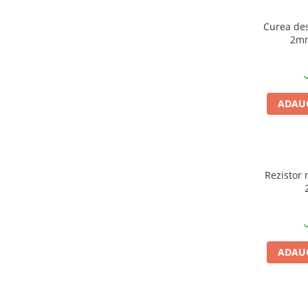
Curea de
2mm
i
ADAUG
Rezistor 
ADAUG