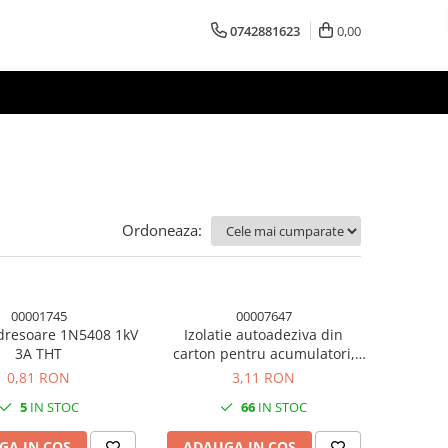
0742881623
0,00
Ordoneaza:
00001745
00007647
dresoare 1N5408 1kV
Izolatie autoadeziva din
3A THT
carton pentru acumulatori,
65mm latime, 200mm lungime
0,81 RON
3,11 RON
5
IN STOC
66
IN STOC
GA IN COS
ADAUGA IN COS