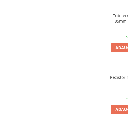
Condensatori si rezonatoare
Diode si punti redresoare
Tub ter
85mm a
Tranzistori si circuite integrate
Potentiometre si semireglabile
Intrerupatoare
ADAUG
Smart Home
Accesorii trotinete electrice
Lichidare de stoc
Rezistor 
ADAUG