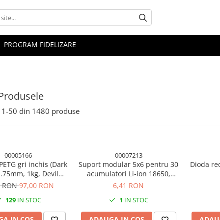
PROGRAM FIDELIZARE
Produsele
1-
50
din
1480
produse
00005166
00007213
PETG gri inchis (Dark
Suport modular 5x6 pentru 30
Dioda re
1.75mm, 1kg, Devil
acumulatori Li-ion 18650,
n, imprimanta 3D
negru
1 RON
97,00 RON
6,41 RON
129
IN STOC
1
IN STOC
A IN COS
ADAUGA IN COS
ADAU