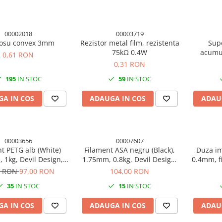
00002018
00003719
rosu convex 3mm
Rezistor metal film, rezistenta
Sup
75kΩ 0.4W
acumul
0,61 RON
0,31 RON
195
IN STOC
59
IN STOC
A IN COS
ADAUGA IN COS
ADAU
00003656
00007607
t PETG alb (White)
Filament ASA negru (Black),
Duza i
 1kg, Devil Design,
1.75mm, 0.8kg, Devil Design,
0.4mm, f
mprimanta 3D
imprimanta 3D
1 RON
97,00 RON
104,00 RON
35
IN STOC
15
IN STOC
A IN COS
ADAUGA IN COS
ADAU