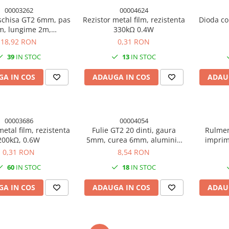
00003262
00004624
schisa GT2 6mm, pas
Rezistor metal film, rezistenta
Dioda c
, lungime 2m,
330kΩ 0.4W
mprimanta 3D
18,92 RON
0,31 RON
39
IN STOC
13
IN STOC
A IN COS
ADAUGA IN COS
ADAU
00003686
00004054
metal film, rezistenta
Fulie GT2 20 dinti, gaura
Rulmen
200kΩ, 0.6W
5mm, curea 6mm, aluminiu
imprim
7075, imprimanta 3D
0,31 RON
8,54 RON
60
IN STOC
18
IN STOC
A IN COS
ADAUGA IN COS
ADAU