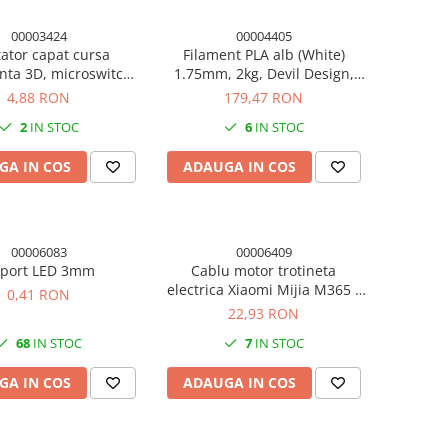
00003424
00004405
tator capat cursa
Filament PLA alb (White)
ta 3D, microswitch,
1.75mm, 2kg, Devil Design,
lu 2 pini 70cm
imprimanta 3D
4,88 RON
179,47 RON
2
IN STOC
6
IN STOC
GA IN COS
ADAUGA IN COS
00006083
00006409
port LED 3mm
Cablu motor trotineta
electrica Xiaomi Mijia M365 /
0,41 RON
M365 Pro / Pro 2 / 1S
22,93 RON
68
IN STOC
7
IN STOC
GA IN COS
ADAUGA IN COS