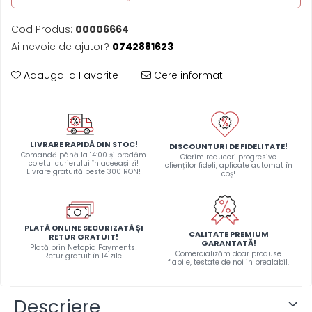
Arduino si ESP32
Placi dezvoltare
Cod Produs:
00006664
Module atasabile Arduino
Ai nevoie de ajutor?
0742881623
Module Wireless
Adauga la Favorite
Cere informatii
Senzori Arduino
Accesorii si componente
pentru Arduino
Relee
LIVRARE RAPIDĂ DIN STOC!
DISCOUNTURI DE FIDELITATE!
Comandă până la 14:00 și predăm
Oferim reduceri progresive
Termostate
coletul curierului în aceeași zi!
clienților fideli, aplicate automat în
Livrare gratuită peste 300 RON!
coș!
Ecrane LCD, TFT, OLED
Motoare si variatoare
Motoare
PLATĂ ONLINE SECURIZATĂ ȘI
CALITATE PREMIUM
RETUR GRATUIT!
GARANTATĂ!
Variatoare turatie motoare
Plată prin Netopia Payments!
Comercializăm doar produse
Retur gratuit în 14 zile!
fiabile, testate de noi in prealabil.
Surse de alimentare
Alimentatoare AC-DC
Descriere
Convertoare DC-DC