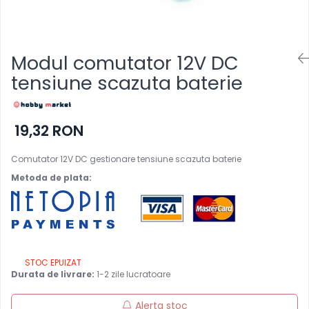
Pat printare
Cap printare
Duze
Modul comutator 12V DC
Extrudere si accesorii
tensiune scazuta baterie
Scule
Rulmenti
19,32 RON
CNC si accesorii CNC
Acumulatori, BMS si accesorii
Comutator 12V DC gestionare tensiune scazuta baterie
Acumulatori
Metoda de plata:
BMS
Module balansare
Incarcare, descarcare si
afisare
STOC EPUIZAT
Accesorii baterii si
Durata de livrare:
1-2 zile lucratoare
acumulatori
Alerta stoc