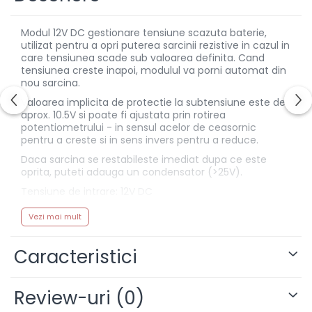
Invertoare DC-AC
Modul 12V DC gestionare tensiune scazuta baterie,
Panouri solare
utilizat pentru a opri puterea sarcinii rezistive in cazul in
care tensiunea scade sub valoarea definita. Cand
Scule si aparate de masura
tensiunea creste inapoi, modulul va porni automat din
Aparate de masura si
nou sarcina.
testare
Valoarea implicita de protectie la subtensiune este de
Scule manuale si electrice
aprox. 10.5V si poate fi ajustata prin rotirea
potentiometrului - in sensul acelor de ceasornic
Lipit si accesorii lipit
pentru a creste si in sens invers pentru a reduce.
Cabluri, conectori si izolatie
Daca sarcina se restabileste imediat dupa ce este
oprita, puteti adauga un condensator (>25V).
Module Peltier, racire si
Tensiune de intrare: 12V DC
incalzire
Consum de energie: <10mA
Echipamente si accesorii
Vezi mai mult
banc de lucru
Incarcare DC: 12V DC, 10A (sarcina rezistiva)
Cabluri si conectori
Dimensiuni: 40x29x19mm
Caracteristici
Cabluri si adaptoare
Dimensiuni montare: 34mm, diametru 3mm
Conectori, mufe si blocuri
Review-uri
(0)
terminale