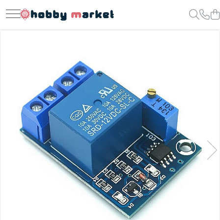
Toate Produsele
Filamente imprimante 3D
PET-G
PLA
ASA
ABS+
TPU
PLA SILK
PA12
Piese si componente imprimante
3D si CNC
Piese electrice si electronice
Piese mecanice