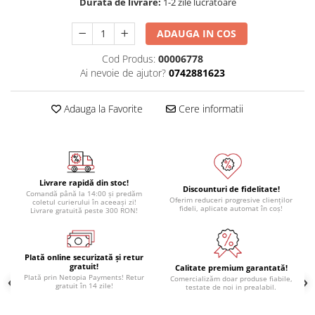
Durata de livrare:
1-2 zile lucratoare
ADAUGA IN COS
Cod Produs:
00006778
Ai nevoie de ajutor?
0742881623
Adauga la Favorite
Cere informatii
Livrare rapidă din stoc!
Discounturi de fidelitate!
Comandă până la 14:00 și predăm
Oferim reduceri progresive clienților
coletul curierului în aceeași zi!
fideli, aplicate automat în coș!
Livrare gratuită peste 300 RON!
Plată online securizată și retur
gratuit!
Calitate premium garantată!
Plată prin Netopia Payments! Retur
Comercializăm doar produse fiabile,
gratuit în 14 zile!
testate de noi in prealabil.