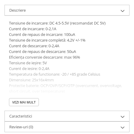
Descriere
Tensiune de incarcare: DC 4.5-5.5V (recomandat DC 5V)
Curent de incarcare: 0-2,1A
Curent de repaus de incarcare: 100uA
Tensiune de incarcare completă: 4,2V +/-1%
Curent de descarcare: 0-2,4A
Curent de repaus de descarcare: 50uA
Eficiența conversie descarcare: max 96%
Tensiune de ieșire: 5V
Curent de iesire: 0-2,4A
Temperatura de functionare: -20 / +85 grade Celsius
Dimensiune: 25x16x4mm
Protectie baterie: OCP/OVP/SCP/OTP (overcurrent, overvoltage,
short circuit, over temperature)
ATENTIE!
VEZI MAI MULT
Produsele pe bază de litiu (acumulatori, BMS, module etc.) sunt
destinate
exclusiv firmelor specializate și autorizate
.
Caracteristici
Manipularea și utilizarea lor necesită cunoștințe avansate în
domeniul electric/termic.
Review-uri
(0)