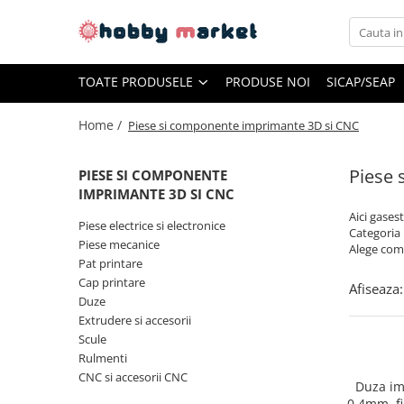
Toate Produsele
TOATE PRODUSELE
PRODUSE NOI
SICAP/SEAP
Filamente imprimante 3D
PET-G
Home /
Piese si componente imprimante 3D si CNC
PLA
Piese 
PIESE SI COMPONENTE
ASA
IMPRIMANTE 3D SI CNC
ABS+
Aici gases
Piese electrice si electronice
TPU
Categoria
Piese mecanice
Alege comp
PLA SILK
Pat printare
Cap printare
PA12
Afiseaza:
Duze
Piese si componente imprimante
Extrudere si accesorii
3D si CNC
Scule
Piese electrice si electronice
Rulmenti
CNC si accesorii CNC
Piese mecanice
Duza im
0.4mm, fi