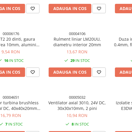
A IN COS
ADAUGA IN COS
ADAU
00006176
00004106
GT2 20 dinti, gaura
Rulment liniar LM20UU,
Duza i
ea 10mm, aluminiu,
diametru interior 20mm
0.4mm, f
mprimanta 3D
M6, he
9,54 RON
13,67 RON
16
IN STOC
29
IN STOC
A IN COS
ADAUGA IN COS
ADAU
00004651
00005032
or turbina brushless
Ventilator axial 3010, 24V DC,
Izolatie 
4V DC, 40x40x20mm,
30x30x10mm, 2 pini
E3DV
tor XH2.54 2 pini
16,79 RON
10,94 RON
7
IN STOC
8
IN STOC