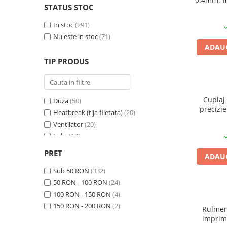
Pat printare
STATUS STOC
Cap printare
In stoc
(291)
Duze
Nu este in stoc
(71)
ADAUG
Extrudere si accesorii
TIP PRODUS
Scule
Rulmenti
CNC si accesorii CNC
Cuplaj 
Duza
(50)
precizi
Heatbreak (tija filetata)
(20)
Acumulatori, BMS si accesorii
i
Ventilator
(20)
Acumulatori
Fulie
(18)
BMS
Cap printare
(17)
PRET
ADAUG
Fixare profil
(16)
Module balansare
Cuplaj motor
Sub 50 RON
(332)
(14)
Incarcare, descarcare si afisare
Curea GT2
50 RON - 100 RON
(13)
(24)
Accesorii baterii si acumulatori
Surub
100 RON - 150 RON
(12)
(4)
Curatare duze
150 RON - 200 RON
(11)
(2)
Arduino si ESP32
Rulmen
Piesa cablu
(11)
imprim
Placi dezvoltare