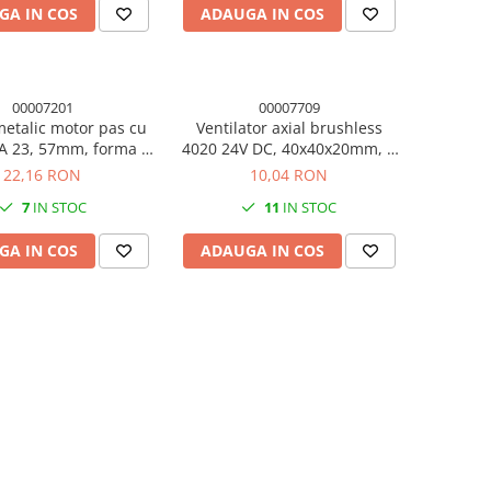
GA IN COS
ADAUGA IN COS
00007201
00007709
etalic motor pas cu
Ventilator axial brushless
 23, 57mm, forma L,
4020 24V DC, 40x40x20mm, 2
ruburi incluse
pini
22,16 RON
10,04 RON
7
IN STOC
11
IN STOC
GA IN COS
ADAUGA IN COS