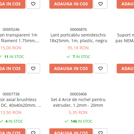
A IN COS
ADAUGA IN COS
ADAU
00005246
00006876
lon transparent 1m
Lant portcablu semideschis
Suport m
 filament 1.75mm,
18x25mm, 1m, plastic, negru
pas NEMA
TFE) imprimanta 3D
su
15,00 RON
95,18 RON
11
IN STOC
7
IN STOC
A IN COS
ADAUGA IN COS
ADAU
00007738
00003406
tor axial brushless
Set 4 Arce de nichel pentru
 DC, 40x40x20mm, 2
extruder, 1.2mm - 20mm
pini
13,50 RON
5,35 RON
4
IN STOC
146
IN STOC
A IN COS
ADAUGA IN COS