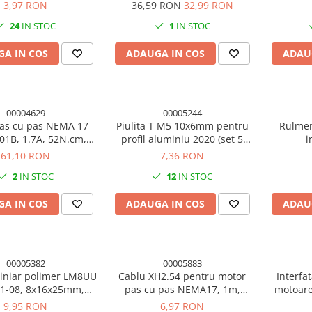
nterior 2mm
7/CR-8/CR10 partea dreapta
i
3,97 RON
36,59 RON
32,99 RON
24
IN STOC
1
IN STOC
A IN COS
ADAUGA IN COS
ADAU
00004629
00005244
as cu pas NEMA 17
Piulita T M5 10x6mm pentru
Rulmen
01B, 1.7A, 52N.cm,
profil aluminiu 2020 (set 5
i
mprimanta 3D si CNC
buc.)
61,10 RON
7,36 RON
2
IN STOC
12
IN STOC
A IN COS
ADAUGA IN COS
ADAU
00005382
00005883
liniar polimer LM8UU
Cablu XH2.54 pentru motor
Interfa
1-08, 8x16x25mm,
pas cu pas NEMA17, 1m,
motoare
ntru tija 8mm
conectori negru si alb
9,95 RON
6,97 RON