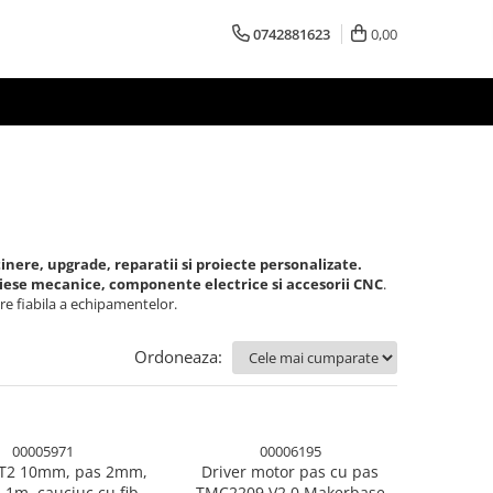
0742881623
0,00
inere, upgrade, reparatii si proiecte personalizate.
piese mecanice, componente electrice si accesorii CNC
.
re fiabila a echipamentelor.
Ordoneaza:
00005971
00006195
T2 10mm, pas 2mm,
Driver motor pas cu pas
 1m, cauciuc cu fibra
TMC2209 V2.0 Makerbase