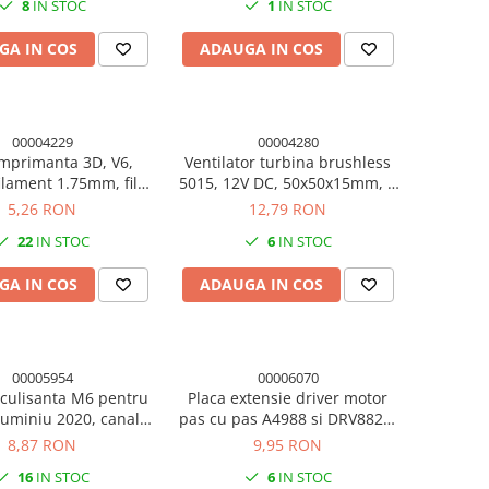
8
IN STOC
1
IN STOC
GA IN COS
ADAUGA IN COS
00004229
00004280
mprimanta 3D, V6,
Ventilator turbina brushless
ilament 1.75mm, filet
5015, 12V DC, 50x50x15mm, 2
xagon 7mm, alama
pini
5,26 RON
12,79 RON
22
IN STOC
6
IN STOC
GA IN COS
ADAUGA IN COS
00005954
00006070
T culisanta M6 pentru
Placa extensie driver motor
aluminiu 2020, canal
pas cu pas A4988 si DRV8825,
m (set 5 buc.)
12-30V
8,87 RON
9,95 RON
16
IN STOC
6
IN STOC