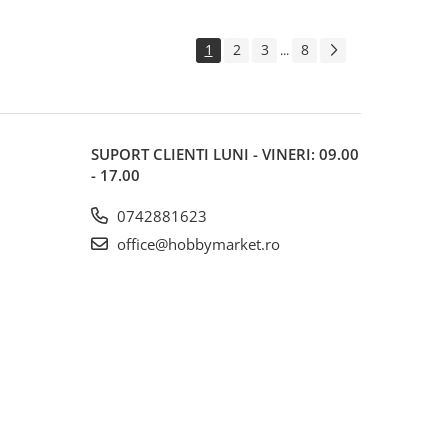
1
2
3
8
...
SUPORT CLIENTI
LUNI - VINERI: 09.00
- 17.00
0742881623
office@hobbymarket.ro