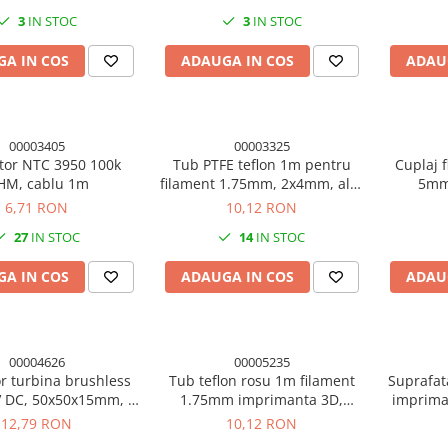
3
IN STOC
3
IN STOC
A IN COS
ADAUGA IN COS
ADAU
00003405
00003325
tor NTC 3950 100k
Tub PTFE teflon 1m pentru
Cuplaj fl
OHM, cablu 1m
filament 1.75mm, 2x4mm, alb,
5mm
imprimanta 3D
i
6,71 RON
10,12 RON
27
IN STOC
14
IN STOC
A IN COS
ADAUGA IN COS
ADAU
00004626
00005235
or turbina brushless
Tub teflon rosu 1m filament
Suprafat
V DC, 50x50x15mm, 2
1.75mm imprimanta 3D,
imprima
pini
2*4mm (PTFE)
12,79 RON
10,12 RON