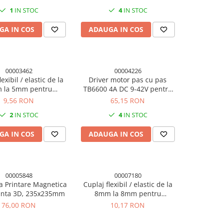
1
IN STOC
4
IN STOC
GA IN COS
ADAUGA IN COS
00003462
00004226
exibil / elastic de la
Driver motor pas cu pas
 la 5mm pentru
TB6600 4A DC 9-42V pentru
mprimanta 3D
motoare 42/57, NEMA 17 si
9,56 RON
65,15 RON
NEMA 23
2
IN STOC
4
IN STOC
GA IN COS
ADAUGA IN COS
00005848
00007180
a Printare Magnetica
Cuplaj flexibil / elastic de la
nta 3D, 235x235mm
8mm la 8mm pentru
imprimanta 3D (8*8*25mm)
76,00 RON
10,17 RON