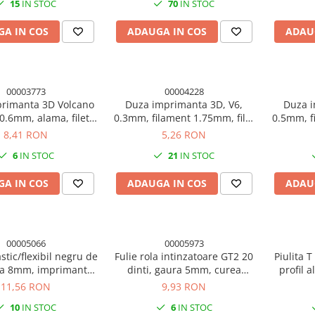
15
IN STOC
70
IN STOC
A IN COS
ADAUGA IN COS
ADAU
00003773
00004228
rimanta 3D Volcano
Duza imprimanta 3D, V6,
Duza i
0.6mm, alama, filet
0.3mm, filament 1.75mm, filet
0.5mm, f
ent 1.75mm, lungime
M6, hexagon 7mm, alama
M6, he
8,41 RON
5,26 RON
40mm
6
IN STOC
21
IN STOC
A IN COS
ADAUGA IN COS
ADAU
00005066
00005973
stic/flexibil negru de
Fulie rola intinzatoare GT2 20
Piulita 
la 8mm, imprimanta
dinti, gaura 5mm, curea
profil 
3D
10mm, aluminiu
6m
11,56 RON
9,93 RON
10
IN STOC
6
IN STOC