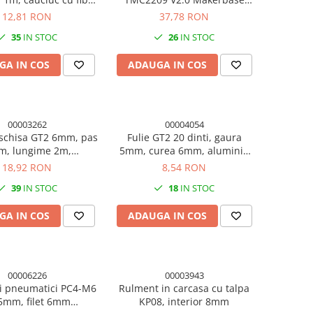
aramidica
MKS, 2.5A, UART, cu radiator
12,81 RON
37,78 RON
35
IN STOC
26
IN STOC
GA IN COS
ADAUGA IN COS
00003262
00004054
schisa GT2 6mm, pas
Fulie GT2 20 dinti, gaura
, lungime 2m,
5mm, curea 6mm, aluminiu
mprimanta 3D
7075, imprimanta 3D
18,92 RON
8,54 RON
39
IN STOC
18
IN STOC
GA IN COS
ADAUGA IN COS
00006226
00003943
i pneumatici PC4-M6
Rulment in carcasa cu talpa
5mm, filet 6mm
KP08, interior 8mm