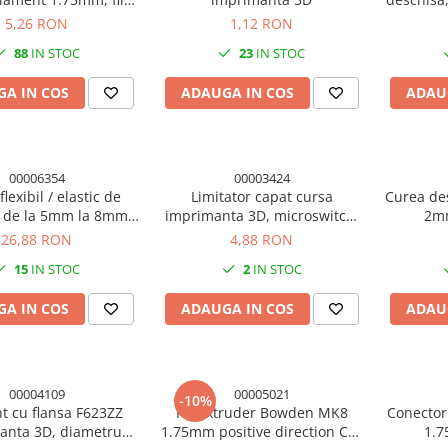
M6, alama
5,26 RON
1,12 RON
88
IN STOC
23
IN STOC
A IN COS
ADAUGA IN COS
ADAU
00006354
00003424
flexibil / elastic de
Limitator capat cursa
Curea de
e de la 5mm la 8mm
imprimanta 3D, microswitch,
2mm
mprimanta 3D
cablu 2 pini 70cm
i
26,88 RON
4,88 RON
15
IN STOC
2
IN STOC
A IN COS
ADAUGA IN COS
ADAU
00004109
00005021
-10%
t cu flansa F623ZZ
Kit extruder Bowden MK8
Conector
anta 3D, diametru
1.75mm positive direction CR-
1.7