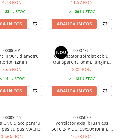
mprimanta 3D
4,78 RON
11,57 RON
23
IN STOC
20
IN STOC
GA IN COS
ADAUGA IN COS
00006801
00007792
NOU
t KP001, diametru
Organizator spiralat cablu,
nterior 12mm
transparent, 8mm, lungime
1m
7,65 RON
2,05 RON
6
IN STOC
12
IN STOC
GA IN COS
ADAUGA IN COS
00003945
00005029
ta CNC 5 axe pentru
Ventilator axial brushless
 pas cu pas MACH3
5010 24V DC, 50x50x10mm, 2
pini
34,66 RON
10,78 RON