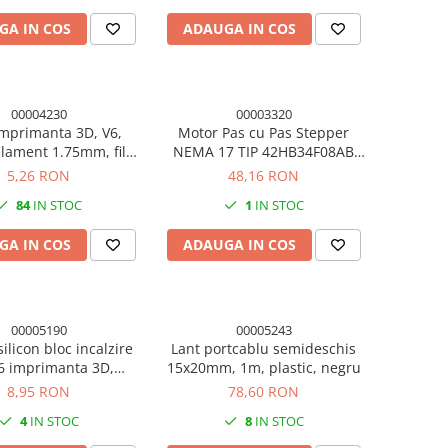
GA IN COS
ADAUGA IN COS
00004230
00003320
mprimanta 3D, V6,
Motor Pas cu Pas Stepper
ilament 1.75mm, filet
NEMA 17 TIP 42HB34F08AB
xagon 7mm, alama
imprimanta 3D
5,26 RON
48,16 RON
84
IN STOC
1
IN STOC
GA IN COS
ADAUGA IN COS
00005190
00005243
silicon bloc incalzire
Lant portcablu semideschis
6 imprimanta 3D,
15x20mm, 1m, plastic, negru
16x20x12mm
8,95 RON
78,60 RON
4
IN STOC
8
IN STOC