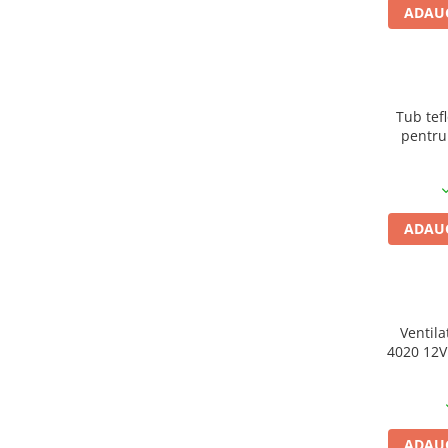
ADAUG
Tub tef
pentru
2*4mm (P
ADAUG
Ventila
4020 12V
ADAUG