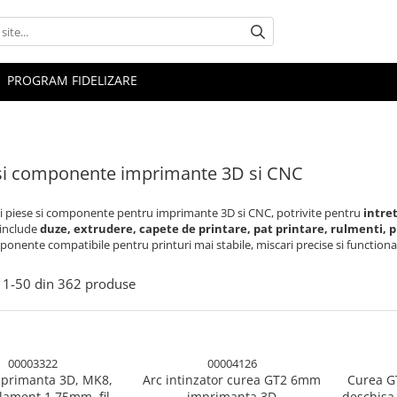
PROGRAM FIDELIZARE
si componente imprimante 3D si CNC
ti piese si componente pentru imprimante 3D si CNC, potrivite pentru
intret
 include
duze, extrudere, capete de printare, pat printare, rulmenti, 
onente compatibile pentru printuri mai stabile, miscari precise si functiona
1-
50
din
362
produse
00003322
00004126
primanta 3D, MK8,
Arc intinzator curea GT2 6mm
Curea G
lament 1.75mm, filet
imprimanta 3D
deschisa,