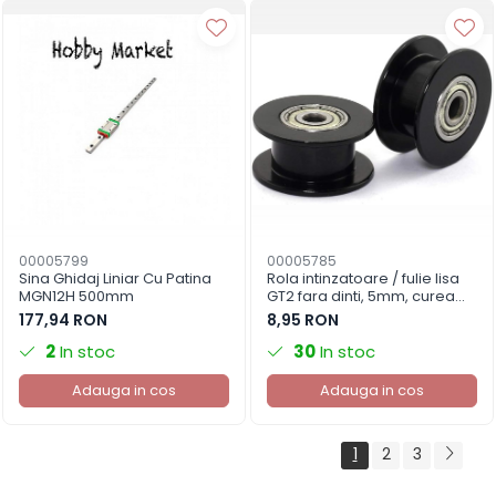
00005799
00005785
Sina Ghidaj Liniar Cu Patina
Rola intinzatoare / fulie lisa
MGN12H 500mm
GT2 fara dinti, 5mm, curea
10mm, aluminiu
177,94 RON
8,95 RON
2
In stoc
30
In stoc
Adauga in cos
Adauga in cos
1
2
3