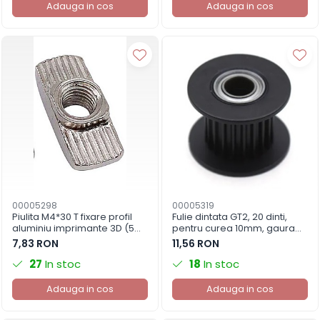
Adauga in cos
Adauga in cos
00005298
00005319
Piulita M4*30 T fixare profil
Fulie dintata GT2, 20 dinti,
aluminiu imprimante 3D (5
pentru curea 10mm, gaura
buc)
interioara 5mm, neagra
7,83 RON
11,56 RON
27
In stoc
18
In stoc
Adauga in cos
Adauga in cos