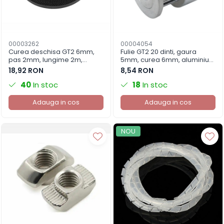
00003262
00004054
Curea deschisa GT2 6mm,
Fulie GT2 20 dinti, gaura
pas 2mm, lungime 2m,
5mm, curea 6mm, aluminiu
imprimanta 3D
7075, imprimanta 3D
18,92 RON
8,54 RON
40
In stoc
18
In stoc
Adauga in cos
Adauga in cos
NOU