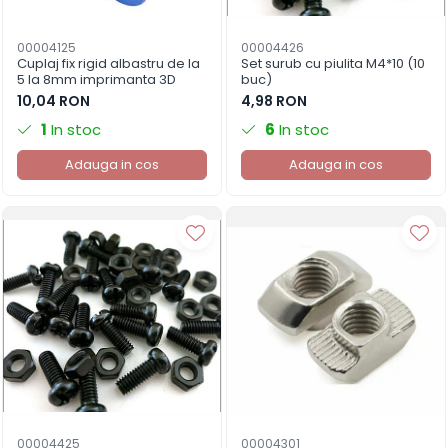
00004125
00004426
Cuplaj fix rigid albastru de la
Set surub cu piulita M4*10 (10
5 la 8mm imprimanta 3D
buc)
10,04 RON
4,98 RON
1
In stoc
6
In stoc
Adauga in cos
Adauga in cos
00004425
00004301