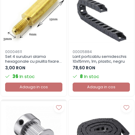
00004611
00005884
Set 4 suruburi alama
Lant portcablu semideschis
hexagonale cu piulita fixare
10x15mm, 1m, plastic, negru
PCB
3,00 RON
78,60 RON
36
In stoc
8
In stoc
Adauga in cos
Adauga in cos