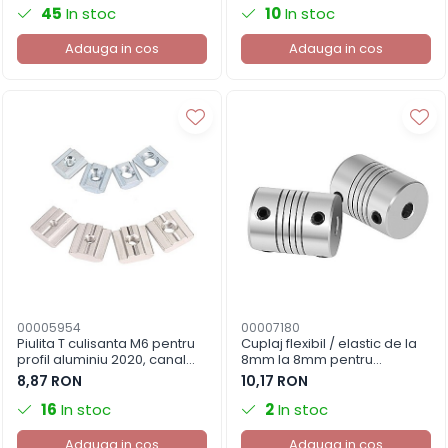
45
In stoc
10
In stoc
Adauga in cos
Adauga in cos
00005954
00007180
Piulita T culisanta M6 pentru
Cuplaj flexibil / elastic de la
profil aluminiu 2020, canal
8mm la 8mm pentru
6mm (set 5 buc.)
imprimanta 3D (8*8*25mm)
8,87 RON
10,17 RON
16
In stoc
2
In stoc
Adauga in cos
Adauga in cos