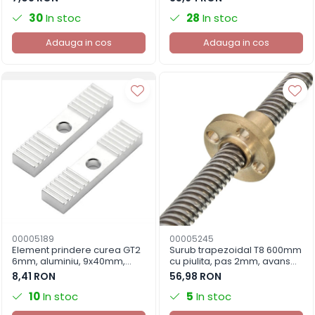
30
In stoc
28
In stoc
Adauga in cos
Adauga in cos
00005189
00005245
Element prindere curea GT2
Surub trapezoidal T8 600mm
6mm, aluminiu, 9x40mm,
cu piulita, pas 2mm, avans
pentru curea deschisa
8mm, imprimanta 3D
8,41 RON
56,98 RON
10
In stoc
5
In stoc