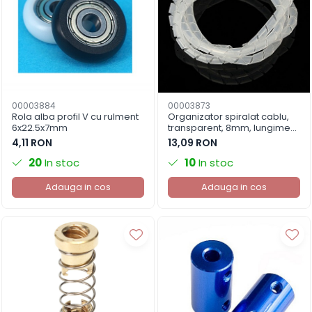
00003884
00003873
Rola alba profil V cu rulment
Organizator spiralat cablu,
6x22.5x7mm
transparent, 8mm, lungime
10m
4,11 RON
13,09 RON
20
In stoc
10
In stoc
Adauga in cos
Adauga in cos