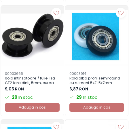
00003665
00003914
Rola intinzatoare / fulie lisa
Rola alba profil semirotund
GT2 fara dinti, 5mm, curea
cu rulment 5x21.5x7mm
6mm, aluminiu
9,05 RON
6,87 RON
20
In stoc
29
In stoc
Adauga in cos
Adauga in cos