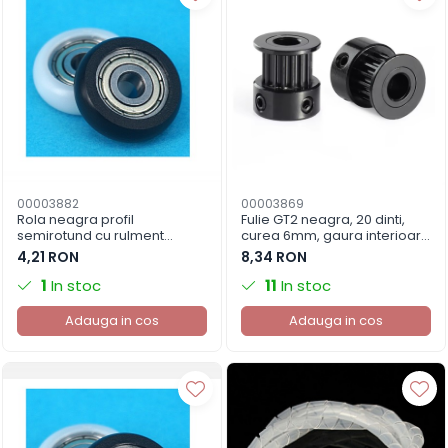
00003882
00003869
Rola neagra profil
Fulie GT2 neagra, 20 dinti,
semirotund cu rulment
curea 6mm, gaura interioara
6x27x8.5mm
8mm, imprimanta 3D
4,21 RON
8,34 RON
1
In stoc
11
In stoc
Adauga in cos
Adauga in cos