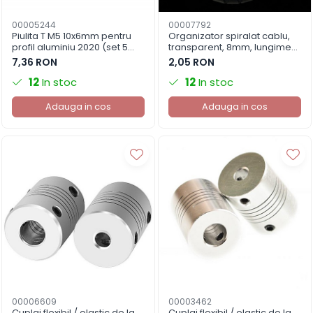
00005244
00007792
Piulita T M5 10x6mm pentru
Organizator spiralat cablu,
profil aluminiu 2020 (set 5
transparent, 8mm, lungime
buc.)
1m
7,36 RON
2,05 RON
12
In stoc
12
In stoc
Adauga in cos
Adauga in cos
00006609
00003462
Cuplaj flexibil / elastic de la
Cuplaj flexibil / elastic de la