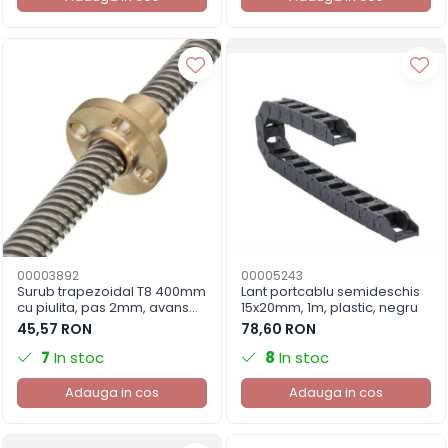
00003892
00005243
Surub trapezoidal T8 400mm
Lant portcablu semideschis
cu piulita, pas 2mm, avans
15x20mm, 1m, plastic, negru
8mm, imprimanta 3D
45,57 RON
78,60 RON
7
In stoc
8
In stoc
Adauga in cos
Adauga in cos