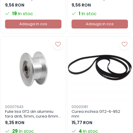
imprimanta 3D (3*8*25mm)
imprimanta 3D
9,56 RON
9,56 RON
(6.35*8*25mm)
19
In stoc
1
In stoc
Adauga in cos
Adauga in cos
00007643
00003181
Fulie lisa GT2 din aluminiu
Curea inchisa GT2-6-852
fara dinti, 5mm, curea 6mm,
mm
aluminiu
9,35 RON
15,77 RON
29
In stoc
4
In stoc