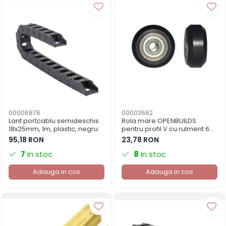
00006876
00003662
Lant portcablu semideschis
Rola mare OPENBUILDS
18x25mm, 1m, plastic, negru
pentru profil V cu rulment 625
(set 4buc.)
95,18 RON
23,78 RON
7
In stoc
8
In stoc
Adauga in cos
Adauga in cos