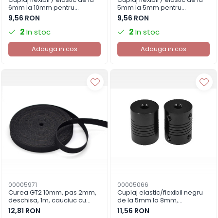
6mm la 10mm pentru
5mm la 5mm pentru
imprimanta 3D (10*6*25mm)
imprimanta 3D
9,56 RON
9,56 RON
2
In stoc
2
In stoc
Adauga in cos
Adauga in cos
00005971
00005066
Curea GT2 10mm, pas 2mm,
Cuplaj elastic/flexibil negru
deschisa, 1m, cauciuc cu
de la 5mm la 8mm,
fibra aramidica
imprimanta 3D
12,81 RON
11,56 RON