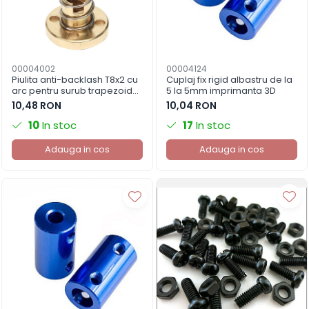
00004002
00004124
Piulita anti-backlash T8x2 cu
Cuplaj fix rigid albastru de la
arc pentru surub trapezoidal,
5 la 5mm imprimanta 3D
pas 2mm, avans 2mm
10,48 RON
10,04 RON
10
In stoc
17
In stoc
Adauga in cos
Adauga in cos