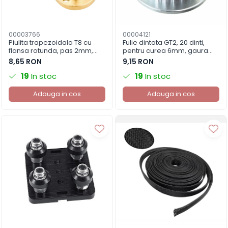
00003766
00004121
Piulita trapezoidala T8 cu
Fulie dintata GT2, 20 dinti,
flansa rotunda, pas 2mm,
pentru curea 6mm, gaura
avans 8mm, alama
interioara 5mm
8,65 RON
9,15 RON
19
In stoc
19
In stoc
Adauga in cos
Adauga in cos