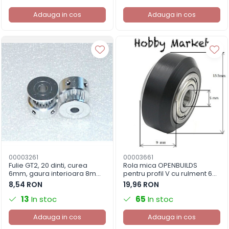
Adauga in cos
Adauga in cos
00003261
00003661
Fulie GT2, 20 dinti, curea
Rola mica OPENBUILDS
6mm, gaura interioara 8mm,
pentru profil V cu rulment 625
aluminiu imprimanta 3D
(set 4 buc.)
8,54 RON
19,96 RON
13
In stoc
65
In stoc
Adauga in cos
Adauga in cos