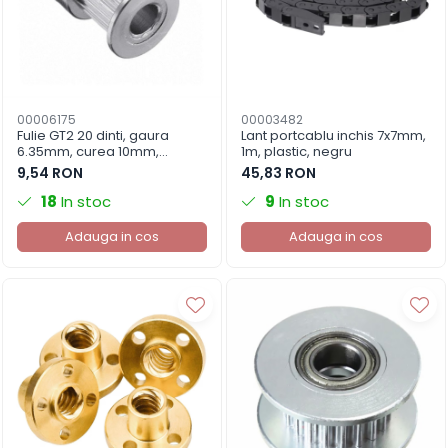
00006175
00003482
Fulie GT2 20 dinti, gaura
Lant portcablu inchis 7x7mm,
6.35mm, curea 10mm,
1m, plastic, negru
aluminiu, imprimanta 3D
9,54 RON
45,83 RON
18
In stoc
9
In stoc
Adauga in cos
Adauga in cos