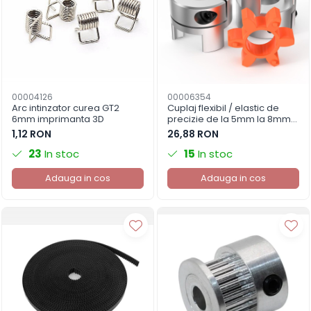
00004126
00006354
Arc intinzator curea GT2
Cuplaj flexibil / elastic de
6mm imprimanta 3D
precizie de la 5mm la 8mm
imprimanta 3D
1,12 RON
26,88 RON
23
In stoc
15
In stoc
Adauga in cos
Adauga in cos