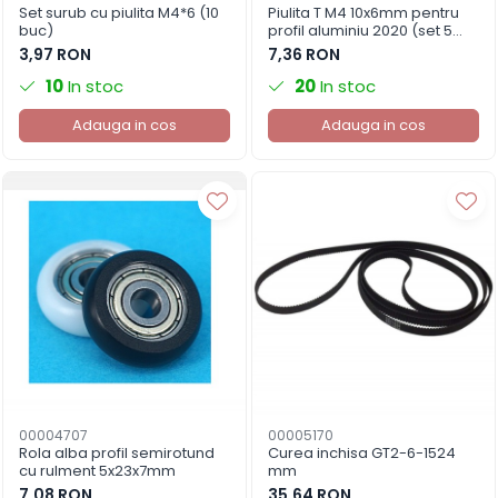
Set surub cu piulita M4*6 (10
Piulita T M4 10x6mm pentru
buc)
profil aluminiu 2020 (set 5
buc.)
3,97 RON
7,36 RON
10
In stoc
20
In stoc
Adauga in cos
Adauga in cos
00004707
00005170
Rola alba profil semirotund
Curea inchisa GT2-6-1524
cu rulment 5x23x7mm
mm
7,08 RON
35,64 RON