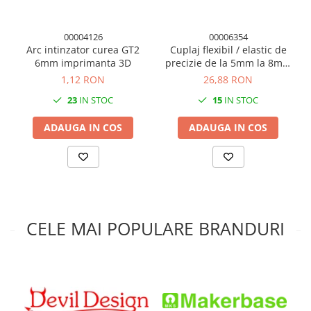
00004126
00006354
Arc intinzator curea GT2
Cuplaj flexibil / elastic de
6mm imprimanta 3D
precizie de la 5mm la 8mm
imprimanta 3D
1,12 RON
26,88 RON
23
IN STOC
15
IN STOC
ADAUGA IN COS
ADAUGA IN COS
CELE MAI POPULARE BRANDURI