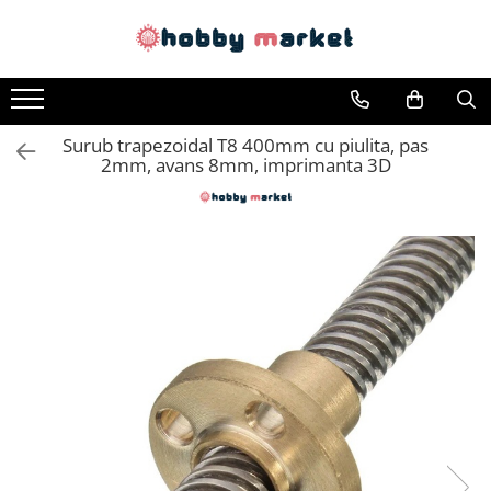
Toate Produsele
Filamente imprimante 3D
Surub trapezoidal T8 400mm cu piulita, pas
PET-G
2mm, avans 8mm, imprimanta 3D
PLA
ASA
ABS+
TPU
PLA SILK
PA12
Piese si componente imprimante
3D si CNC
Piese electrice si electronice
Piese mecanice