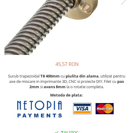
Pat printare
Cap printare
Duze
Extrudere si accesorii
Scule
Rulmenti
CNC si accesorii CNC
45,57 RON
Acumulatori, BMS si accesorii
Acumulatori
Surub trapezoidal
T8 400mm
cu
piulita din alama
, utilizat pentru
axe de miscare in imprimante 3D, CNC si proiecte DIY. Filet cu
pas
BMS
2mm
si
avans 8mm
la o rotatie completa.
Module balansare
Metoda de plata:
Incarcare, descarcare si afisare
Accesorii baterii si acumulatori
Arduino si ESP32
Placi dezvoltare
7
IN STOC