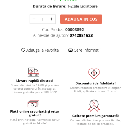
Module atasabile Arduino
Durata de livrare:
1-2 zile lucratoare
Module Wireless
ADAUGA IN COS
Senzori Arduino
Cod Produs:
00003892
Accesorii si componente
Ai nevoie de ajutor?
0742881623
pentru Arduino
Relee
Adauga la Favorite
Cere informatii
Termostate
Ecrane LCD, TFT, OLED
Motoare si variatoare
Livrare rapidă din stoc!
Motoare
Discounturi de fidelitate!
Comandă până la 14:00 și predăm
Oferim reduceri progresive clienților
coletul curierului în aceeași zi!
Variatoare turatie motoare
fideli, aplicate automat în coș!
Livrare gratuită peste 300 RON!
Surse de alimentare
Alimentatoare AC-DC
Plată online securizată și retur
gratuit!
Convertoare DC-DC
Calitate premium garantată!
Plată prin Netopia Payments! Retur
Comercializăm doar produse fiabile,
gratuit în 14 zile!
testate de noi in prealabil.
Invertoare DC-AC