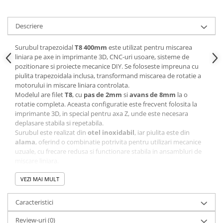
Panouri solare
Scule si aparate de masura
Descriere
Aparate de masura si testare
Surubul trapezoidal
T8 400mm
este utilizat pentru miscarea
Scule manuale si electrice
liniara pe axe in imprimante 3D, CNC-uri usoare, sisteme de
Lipit si accesorii lipit
pozitionare si proiecte mecanice DIY. Se foloseste impreuna cu
piulita trapezoidala inclusa, transformand miscarea de rotatie a
Cabluri, conectori si izolatie
motorului in miscare liniara controlata.
Modelul are filet
T8
, cu
pas de 2mm
si
avans de 8mm
la o
Module Peltier, racire si
rotatie completa. Aceasta configuratie este frecvent folosita la
incalzire
imprimante 3D, in special pentru axa Z, unde este necesara
Echipamente si accesorii banc
deplasare stabila si repetabila.
de lucru
Surubul este realizat din
otel inoxidabil
, iar piulita este din
alama
, oferind o combinatie potrivita pentru utilizari mecanice
Cabluri si conectori
uzuale, cu frecare redusa si functionare stabila in ansambluri de
Cabluri si adaptoare
miscare liniara.
Conectori, mufe si blocuri
Specificatii tehnice:
VEZI MAI MULT
terminale
Tip produs:
surub trapezoidal cu piulita
Tip filet:
T8
Componente electronice
Caracteristici
Lungime surub:
400mm
Rezistente si termistori
Diametru nominal:
8mm
Review-uri
(0)