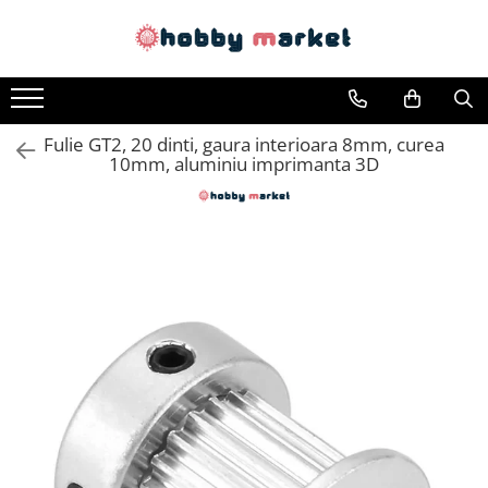
Toate Produsele
Filamente imprimante 3D
Fulie GT2, 20 dinti, gaura interioara 8mm, curea
PET-G
10mm, aluminiu imprimanta 3D
PLA
ASA
ABS+
TPU
PLA SILK
PA12
Piese si componente imprimante
3D si CNC
Piese electrice si electronice
Piese mecanice