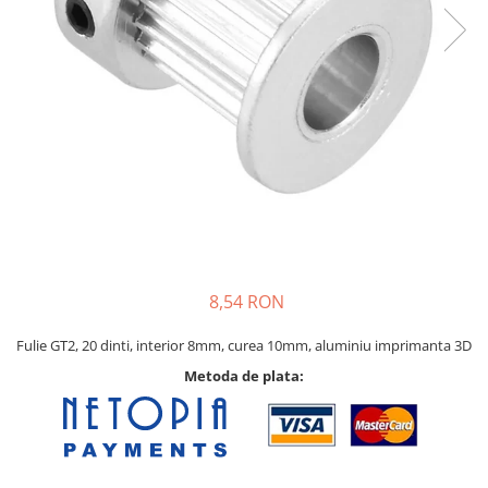
Pat printare
Cap printare
Duze
Extrudere si accesorii
Scule
Rulmenti
CNC si accesorii CNC
Acumulatori, BMS si accesorii
Acumulatori
8,54 RON
BMS
Module balansare
Fulie GT2, 20 dinti, interior 8mm, curea 10mm, aluminiu imprimanta 3D
Metoda de plata:
Incarcare, descarcare si afisare
Accesorii baterii si acumulatori
Arduino si ESP32
Placi dezvoltare