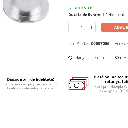
20
IN STOC
Durata de livrare:
1-2 zile lucrato
ADAUG
Cod Produs:
00007056
Ai nevo
Adauga la Favorite
Cere 
Plată online secur
Discounturi de fidelitate!
retur gratui
Oferim reduceri progresive clienților
Plată prin Netopia P
fideli, aplicate automat în coș!
Retur gratuit în 14