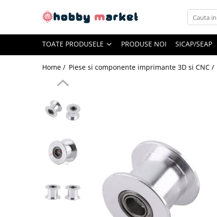
Toate Produsele
TOATE PRODUSELE
PRODUSE NOI
SICAP/SEAP
Filamente imprimante 3D
PET-G
Home /
Piese si componente imprimante 3D si CNC /
PLA
ASA
ABS+
TPU
PLA SILK
PA12
Piese si componente imprimante
3D si CNC
Piese electrice si electronice
Piese mecanice