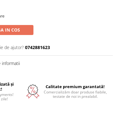
are
A IN COS
ie de ajutor?
0742881623
informatii
izată și
Calitate premium garantată!
t!
Comercializăm doar produse fiabile,
ayments!
testate de noi in prealabil.
 zile!