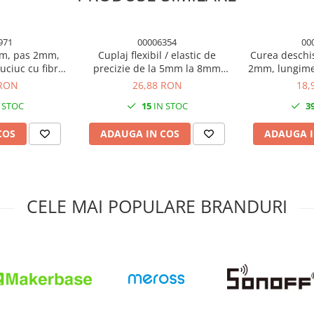
971
00006354
00
m, pas 2mm,
Cuplaj flexibil / elastic de
Curea deschi
uciuc cu fibra
precizie de la 5mm la 8mm
2mm, lungime
dica
imprimanta 3D
 RON
26,88 RON
18,
 STOC
15
IN STOC
3
COS
ADAUGA IN COS
ADAUGA I
CELE MAI POPULARE BRANDURI