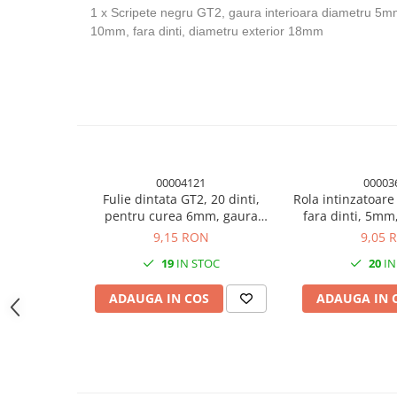
1 x Scripete negru GT2, gaura interioara diametru 5m
Module atasabile Arduino
10mm, fara dinti, diametru exterior 18mm
Module Wireless
Senzori Arduino
Accesorii si componente
pentru Arduino
Relee
Termostate
00004121
00003
Ecrane LCD, TFT, OLED
Fulie dintata GT2, 20 dinti,
Rola intinzatoare 
pentru curea 6mm, gaura
fara dinti, 5m
Motoare si variatoare
interioara 5mm
alumi
9,15 RON
9,05 
Motoare
19
IN STOC
20
IN
Variatoare turatie motoare
ADAUGA IN COS
ADAUGA IN 
Surse de alimentare
Alimentatoare AC-DC
Convertoare DC-DC
Invertoare DC-AC