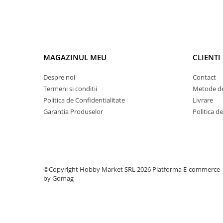
Condensatori si rezonatoare
Diode si punti redresoare
Tranzistori si circuite integrate
Potentiometre si semireglabile
MAGAZINUL MEU
CLIENTI
Intrerupatoare
Despre noi
Contact
Smart Home
Termeni si conditii
Metode de
Accesorii trotinete electrice
Politica de Confidentialitate
Livrare
Lichidare de stoc
Garantia Produselor
Politica d
©Copyright Hobby Market SRL 2026
Platforma E-commerce
by Gomag