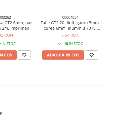
003262
00004054
sa GT2 6mm, pas
Fulie GT2 20 dinti, gaura 5mm,
Piulita 
 2m, imprimanta
curea 6mm, aluminiu 7075,
profil alum
3D
imprimanta 3D
92 RON
8,54 RON
9
IN STOC
18
IN STOC
N COS
ADAUGA IN COS
ADAUG