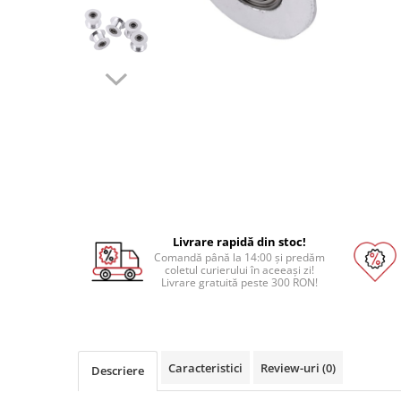
Pat printare
Cap printare
Duze
Extrudere si accesorii
Scule
Rulmenti
CNC si accesorii CNC
Acumulatori, BMS si accesorii
Acumulatori
Livrare rapidă din stoc!
BMS
Comandă până la 14:00 și predăm
coletul curierului în aceeași zi!
Module balansare
Livrare gratuită peste 300 RON!
Incarcare, descarcare si afisare
Accesorii baterii si acumulatori
Arduino si ESP32
Caracteristici
Review-uri
(0)
Descriere
Placi dezvoltare