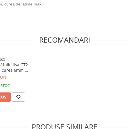
m, curea de latime max.
RECOMANDARI
665
/ fulie lisa GT2
m, curea 6mm,
niu
RON
 STOC
COS
PRODUSE SIMILARE