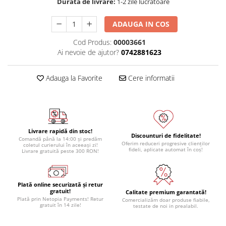
Durata de livrare:
1-2 zile lucratoare
ADAUGA IN COS
Cod Produs:
00003661
Ai nevoie de ajutor?
0742881623
Adauga la Favorite
Cere informatii
Livrare rapidă din stoc!
Discounturi de fidelitate!
Comandă până la 14:00 și predăm
Oferim reduceri progresive clienților
coletul curierului în aceeași zi!
fideli, aplicate automat în coș!
Livrare gratuită peste 300 RON!
Plată online securizată și retur
gratuit!
Calitate premium garantată!
Plată prin Netopia Payments! Retur
Comercializăm doar produse fiabile,
gratuit în 14 zile!
testate de noi in prealabil.