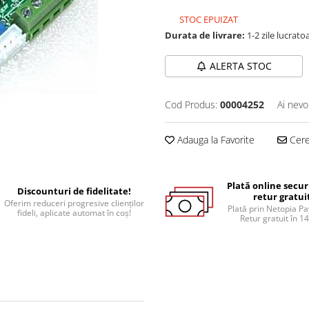
STOC EPUIZAT
Durata de livrare:
1-2 zile lucrato
ALERTA STOC
Cod Produs:
00004252
Ai nevo
Adauga la Favorite
Cere 
Plată online secur
Discounturi de fidelitate!
retur gratui
Oferim reduceri progresive clienților
Plată prin Netopia P
fideli, aplicate automat în coș!
Retur gratuit în 14