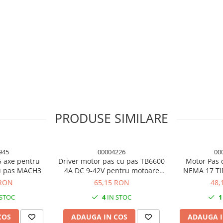
PRODUSE SIMILARE
945
00004226
00
5 axe pentru
Driver motor pas cu pas TB6600
Motor Pas 
u pas MACH3
4A DC 9-42V pentru motoare
NEMA 17 TI
42/57, NEMA 17 si NEMA 23
impri
 RON
65,15 RON
48,
 STOC
4
IN STOC
1
COS
ADAUGA IN COS
ADAUGA I