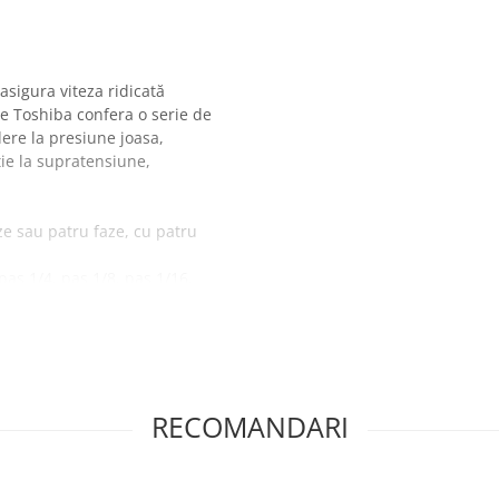
asigura viteza ridicată
e Toshiba confera o serie de
ere la presiune joasa,
ție la supratensiune,
e sau patru faze, cu patru
as 1/4, pas 1/8, pas 1/16,
RECOMANDARI