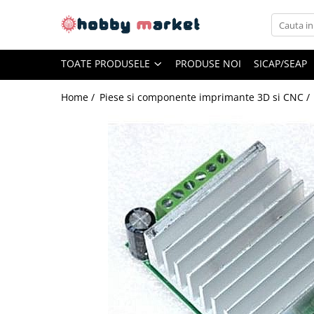
Toate Produsele
TOATE PRODUSELE
PRODUSE NOI
SICAP/SEAP
Filamente imprimante 3D
PET-G
Home /
Piese si componente imprimante 3D si CNC /
PLA
ASA
ABS+
TPU
PLA SILK
PA12
Piese si componente imprimante
3D si CNC
Piese electrice si electronice
Piese mecanice