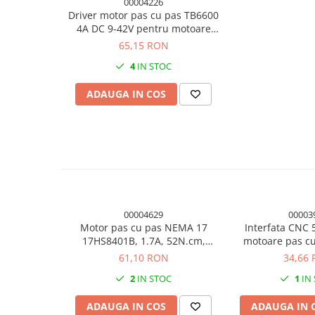
00004226
Panouri solare
Driver motor pas cu pas TB6600
4A DC 9-42V pentru motoare
Scule si aparate de masura
42/57, NEMA 17 si NEMA 23
65,15 RON
Aparate de masura si testare
4
IN STOC
Scule manuale si electrice
Lipit si accesorii lipit
ADAUGA IN COS
Cabluri, conectori si izolatie
Module Peltier, racire si
incalzire
Echipamente si accesorii banc
de lucru
Cabluri si conectori
00004629
00003
Cabluri si adaptoare
Motor pas cu pas NEMA 17
Interfata CNC 
17HS8401B, 1.7A, 52N.cm,
motoare pas c
Conectori, mufe si blocuri
cablu, imprimanta 3D si CNC
61,10 RON
34,66
terminale
2
IN STOC
1
IN
Componente electronice
Rezistente si termistori
ADAUGA IN COS
ADAUGA IN 