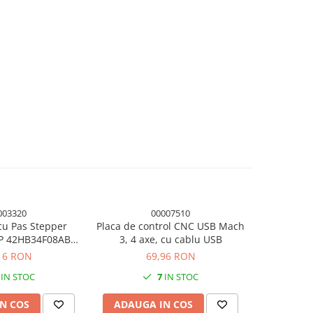
003320
00007510
cu Pas Stepper
Placa de control CNC USB Mach
Motor p
P 42HB34F08AB
3, 4 axe, cu cablu USB
42HB34F08A
manta 3D
16 RON
69,96 RON
IN STOC
7
IN STOC
N COS
ADAUGA IN COS
ADAUG