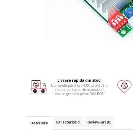
Pat printare
Cap printare
Duze
Extrudere si accesorii
Scule
Rulmenti
CNC si accesorii CNC
Acumulatori, BMS si accesorii
Acumulatori
Livrare rapidă din stoc!
BMS
Comandă până la 14:00 și predăm
coletul curierului în aceeași zi!
Module balansare
Livrare gratuită peste 300 RON!
Incarcare, descarcare si afisare
Accesorii baterii si acumulatori
Arduino si ESP32
Caracteristici
Review-uri
(0)
Descriere
Placi dezvoltare