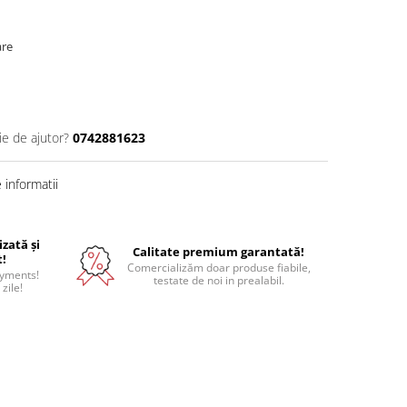
are
ie de ajutor?
0742881623
informatii
izată și
Calitate premium garantată!
t!
Comercializăm doar produse fiabile,
ayments!
testate de noi in prealabil.
 zile!