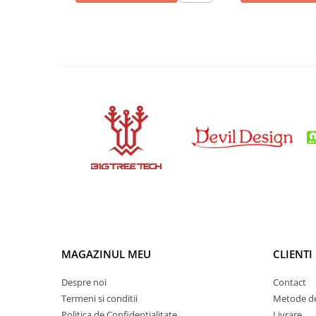
Condensatori si rezonatoare
Diode si punti redresoare
Tranzistori si circuite integrate
Potentiometre si semireglabile
Intrerupatoare
Smart Home
Accesorii trotinete electrice
Lichidare de stoc
MAGAZINUL MEU
CLIENTI
Despre noi
Contact
Termeni si conditii
Metode de
Politica de Confidentialitate
Livrare