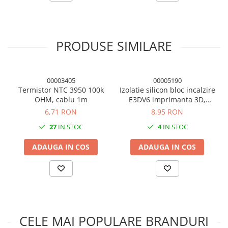
PRODUSE SIMILARE
00003405
00005190
Termistor NTC 3950 100k
Izolatie silicon bloc incalzire
OHM, cablu 1m
E3DV6 imprimanta 3D,
16x20x12mm
6,71 RON
8,95 RON
27
IN STOC
4
IN STOC
ADAUGA IN COS
ADAUGA IN COS
CELE MAI POPULARE BRANDURI