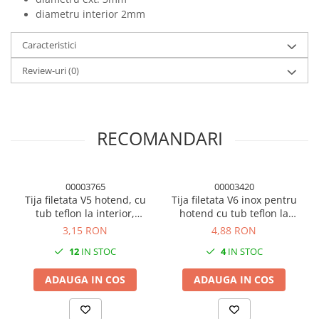
diametru interior 2mm
Caracteristici
Review-uri
(0)
RECOMANDARI
00003765
00003420
Tija filetata V5 hotend, cu
Tija filetata V6 inox pentru
tub teflon la interior,
hotend cu tub teflon la
M6x30, imprimanta 3D
interior imprimanta 3D
3,15 RON
4,88 RON
12
IN STOC
4
IN STOC
ADAUGA IN COS
ADAUGA IN COS