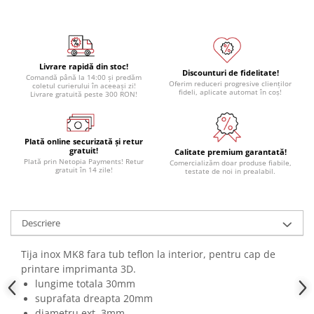
Livrare rapidă din stoc!
Discounturi de fidelitate!
Comandă până la 14:00 și predăm
Oferim reduceri progresive clienților
coletul curierului în aceeași zi!
fideli, aplicate automat în coș!
Livrare gratuită peste 300 RON!
Plată online securizată și retur
gratuit!
Calitate premium garantată!
Plată prin Netopia Payments! Retur
Comercializăm doar produse fiabile,
gratuit în 14 zile!
testate de noi in prealabil.
Descriere
Tija inox MK8 fara tub teflon la interior, pentru cap de
printare imprimanta 3D.
lungime totala 30mm
suprafata dreapta 20mm
diametru ext. 3mm