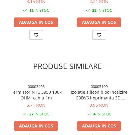
3,15 RON
4,21 RON
12
IN STOC
22
IN STOC
ADAUGA IN COS
ADAUGA IN COS
PRODUSE SIMILARE
00003405
00005190
Termistor NTC 3950 100k
Izolatie silicon bloc incalzire
OHM, cablu 1m
E3DV6 imprimanta 3D,
16x20x12mm
6,71 RON
8,95 RON
27
IN STOC
4
IN STOC
ADAUGA IN COS
ADAUGA IN COS