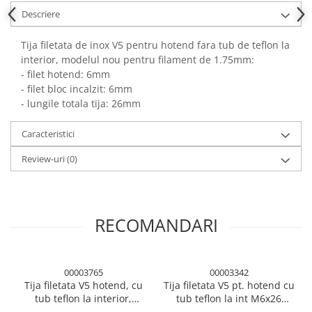
Descriere
Tija filetata de inox V5 pentru hotend fara tub de teflon la
interior, modelul nou pentru filament de 1.75mm:
- filet hotend: 6mm
- filet bloc incalzit: 6mm
- lungile totala tija: 26mm
Caracteristici
Review-uri
(0)
RECOMANDARI
00003765
00003342
Tija filetata V5 hotend, cu
Tija filetata V5 pt. hotend cu
tub teflon la interior,
tub teflon la int M6x26
M6x30, imprimanta 3D
imprimanta 3D