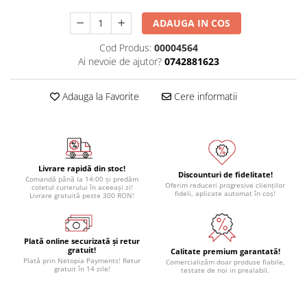
ADAUGA IN COS
Cod Produs:
00004564
Ai nevoie de ajutor?
0742881623
Adauga la Favorite
Cere informatii
Livrare rapidă din stoc!
Discounturi de fidelitate!
Comandă până la 14:00 și predăm
Oferim reduceri progresive clienților
coletul curierului în aceeași zi!
fideli, aplicate automat în coș!
Livrare gratuită peste 300 RON!
Plată online securizată și retur
gratuit!
Calitate premium garantată!
Plată prin Netopia Payments! Retur
Comercializăm doar produse fiabile,
gratuit în 14 zile!
testate de noi in prealabil.