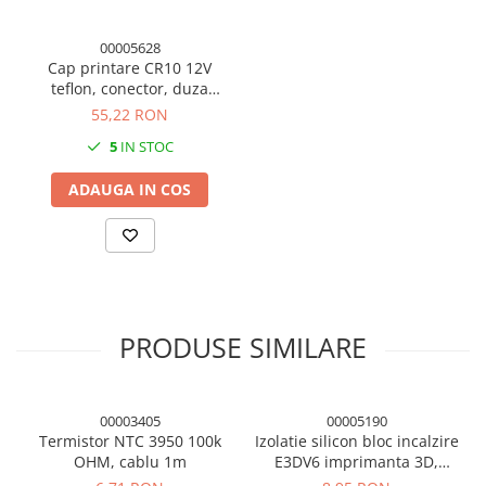
Condensatori si rezonatoare
00005628
Diode si punti redresoare
Cap printare CR10 12V
Tranzistori si circuite integrate
teflon, conector, duza
0.4mm, filament 1.75mm
55,22 RON
Potentiometre si semireglabile
imprimanta 3D
5
IN STOC
Intrerupatoare
Smart Home
ADAUGA IN COS
Accesorii trotinete electrice
Lichidare de stoc
PRODUSE SIMILARE
00003405
00005190
Termistor NTC 3950 100k
Izolatie silicon bloc incalzire
OHM, cablu 1m
E3DV6 imprimanta 3D,
16x20x12mm