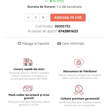
9
IN STOC
Module atasabile Arduino
Durata de livrare:
1-2 zile lucratoare
Module Wireless
ADAUGA IN COS
Senzori Arduino
Cod Produs:
00005792
Accesorii si componente
Ai nevoie de ajutor?
0742881623
pentru Arduino
Relee
Adauga la Favorite
Cere informatii
Termostate
Ecrane LCD, TFT, OLED
Motoare si variatoare
Motoare
Livrare rapidă din stoc!
Discounturi de fidelitate!
Comandă până la 14:00 și predăm
Oferim reduceri progresive clienților
Variatoare turatie motoare
coletul curierului în aceeași zi!
fideli, aplicate automat în coș!
Livrare gratuită peste 300 RON!
Surse de alimentare
Alimentatoare AC-DC
Plată online securizată și retur
Convertoare DC-DC
gratuit!
Calitate premium garantată!
Plată prin Netopia Payments! Retur
Comercializăm doar produse fiabile,
Invertoare DC-AC
gratuit în 14 zile!
testate de noi in prealabil.