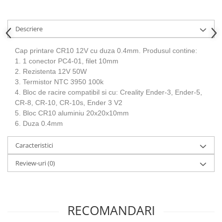
Panouri solare
Scule si aparate de masura
Descriere
Aparate de masura si testare
Scule manuale si electrice
Cap printare CR10 12V cu duza 0.4mm. Produsul contine:
1. 1 conector PC4-01, filet 10mm
Lipit si accesorii lipit
2. Rezistenta 12V 50W
Cabluri, conectori si izolatie
3. Termistor NTC 3950 100k
4. Bloc de racire compatibil si cu: Creality Ender-3, Ender-5,
Module Peltier, racire si
CR-8, CR-10, CR-10s, Ender 3 V2
incalzire
5. Bloc CR10 aluminiu 20x20x10mm
Echipamente si accesorii banc
6. Duza 0.4mm
de lucru
Caracteristici
Cabluri si conectori
Cabluri si adaptoare
Review-uri
(0)
Conectori, mufe si blocuri
terminale
Componente electronice
RECOMANDARI
Rezistente si termistori