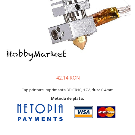
Pat printare
Cap printare
Duze
Extrudere si accesorii
Scule
Rulmenti
CNC si accesorii CNC
Acumulatori, BMS si accesorii
Acumulatori
42,14 RON
BMS
Cap printare imprimanta 3D CR10, 12V, duza 0.4mm
Module balansare
Metoda de plata:
Incarcare, descarcare si afisare
Accesorii baterii si acumulatori
Arduino si ESP32
Placi dezvoltare