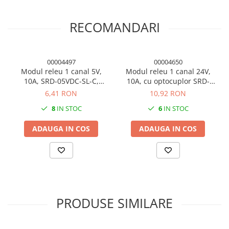
Dimensiune montaj:
23 mm (2 gauri de 3 mm)
Greutate:
22 g
RECOMANDARI
ATENTIE
! Produsul este destinat specialistilor si nu include
instructiuni de asamblare/utilizare.
Folosirea incorecta a produsului poate duce la pierderea
00004497
00004650
garantiei!
Modul releu 1 canal 5V,
Modul releu 1 canal 24V,
10A, SRD-05VDC-SL-C,
10A, cu optocuplor SRD-
comanda high level
24VDC-SL-C
6,41 RON
10,92 RON
8
IN STOC
6
IN STOC
ADAUGA IN COS
ADAUGA IN COS
PRODUSE SIMILARE