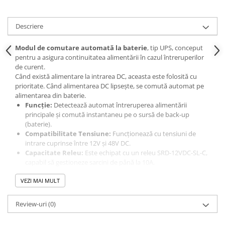
Descriere
Modul de comutare automată la baterie
, tip UPS, conceput
pentru a asigura continuitatea alimentării în cazul întreruperilor
de curent.
Când există alimentare la intrarea DC, aceasta este folosită cu
prioritate. Când alimentarea DC lipsește, se comută automat pe
alimentarea din baterie.
Funcție:
Detectează automat întreruperea alimentării
principale și comută instantaneu pe o sursă de back-up
(baterie).
Compatibilitate Tensiune:
Funcționează cu tensiuni de
intrare cuprinse între 12V și 48V DC.
Capacitate Releu:
Este echipat cu un releu SRD-12VDC-SL-C,
capabil să gestioneze sarcini de până la 10A.
Aplicații:
Utilizat pentru consumatori alimentați în curent
VEZI MAI MULT
continuu, cum ar fi sisteme de supraveghere, routere sau alte
echipamente critice care necesită funcționare neîntreruptă.
Review-uri
(0)
Specificații tehnice:
Dimensiuni produs:
50 x 30 x 18 mm