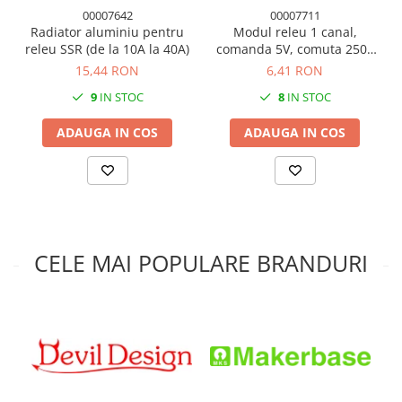
00007642
00007711
Radiator aluminiu pentru
Modul releu 1 canal,
releu SSR (de la 10A la 40A)
comanda 5V, comuta 250V
10A low level
15,44 RON
6,41 RON
9
IN STOC
8
IN STOC
ADAUGA IN COS
ADAUGA IN COS
CELE MAI POPULARE BRANDURI