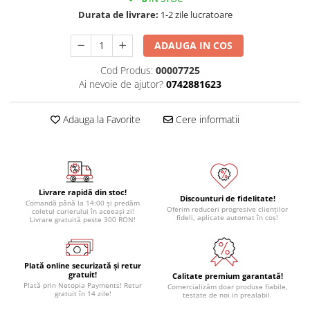
Durata de livrare:
1-2 zile lucratoare
ADAUGA IN COS
Cod Produs:
00007725
Ai nevoie de ajutor?
0742881623
Adauga la Favorite
Cere informatii
Livrare rapidă din stoc!
Discounturi de fidelitate!
Comandă până la 14:00 și predăm
Oferim reduceri progresive clienților
coletul curierului în aceeași zi!
fideli, aplicate automat în coș!
Livrare gratuită peste 300 RON!
Plată online securizată și retur
gratuit!
Calitate premium garantată!
Plată prin Netopia Payments! Retur
Comercializăm doar produse fiabile,
gratuit în 14 zile!
testate de noi in prealabil.