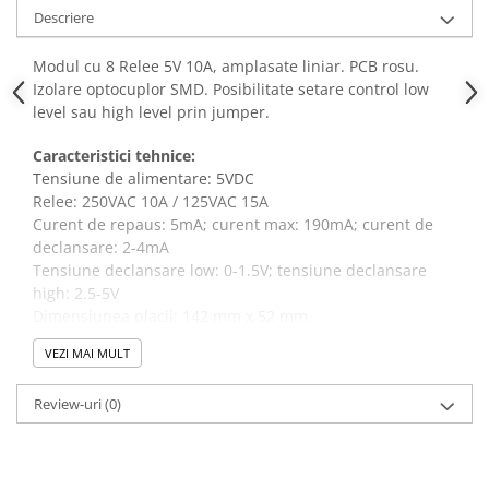
Descriere
Modul cu 8 Relee 5V 10A, amplasate liniar. PCB rosu.
Izolare optocuplor SMD. Posibilitate setare control low
level sau high level prin jumper.
Caracteristici tehnice:
Tensiune de alimentare: 5VDC
Relee: 250VAC 10A / 125VAC 15A
Curent de repaus: 5mA; curent max: 190mA; curent de
declansare: 2-4mA
Tensiune declansare low: 0-1.5V; tensiune declansare
high: 2.5-5V
Dimensiunea placii: 142 mm x 52 mm
Interfata modul:
VEZI MAI MULT
1. DC+: conectati polul pozitiv al sursei de alimentare
2. DC-: alimentare negativa
Review-uri
(0)
3. IN: high/low level relay control in functie de setare
fiecarei cai
Iesire releu: NO, COM, NC (normal open, interfata
comuna, normal closed)