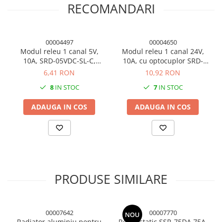
RECOMANDARI
00004497
00004650
Modul releu 1 canal 5V,
Modul releu 1 canal 24V,
10A, SRD-05VDC-SL-C,
10A, cu optocuplor SRD-
comanda high level
24VDC-SL-C
6,41 RON
10,92 RON
8
IN STOC
7
IN STOC
ADAUGA IN COS
ADAUGA IN COS
PRODUSE SIMILARE
00007642
00007770
NOU
Radiator aluminiu pentru
Releu static SSR-75DA 75A,