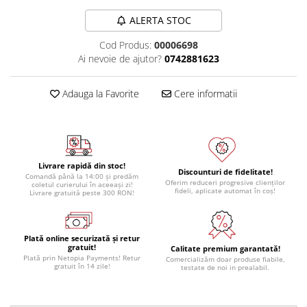
ALERTA STOC
Cod Produs:
00006698
Ai nevoie de ajutor?
0742881623
Adauga la Favorite
Cere informatii
Livrare rapidă din stoc!
Discounturi de fidelitate!
Comandă până la 14:00 și predăm
Oferim reduceri progresive clienților
coletul curierului în aceeași zi!
fideli, aplicate automat în coș!
Livrare gratuită peste 300 RON!
Plată online securizată și retur
gratuit!
Calitate premium garantată!
Plată prin Netopia Payments! Retur
Comercializăm doar produse fiabile,
gratuit în 14 zile!
testate de noi in prealabil.