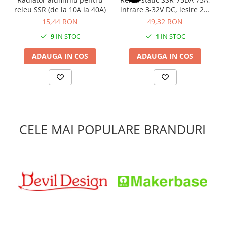
releu SSR (de la 10A la 40A)
intrare 3-32V DC, iesire 24-
380V AC
15,44 RON
49,32 RON
9
IN STOC
1
IN STOC
ADAUGA IN COS
ADAUGA IN COS
CELE MAI POPULARE BRANDURI