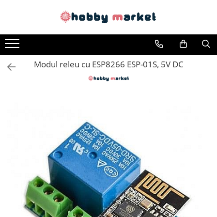
Toate Produsele
Filamente imprimante 3D
Modul releu cu ESP8266 ESP-01S, 5V DC
PET-G
PLA
ASA
ABS+
TPU
PLA SILK
PA12
Piese si componente imprimante
3D si CNC
Piese electrice si electronice
Piese mecanice