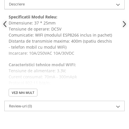
Panouri solare
Descriere
Scule si aparate de masura
Specificatii Modul Releu:
Aparate de masura si testare
Dimensiune: 37 * 25mm
Tensiune de operare: DC5V
Scule manuale si electrice
Comunicatie: WIFI (modulul ESP8266 inclus in pachet)
Lipit si accesorii lipit
Distanta de transmisie maxima: 400m (spatiu deschis
Cabluri, conectori si izolatie
- telefon mobil cu modul WiFi)
Incarcare: 10A/250VAC 10A/30VDC
Module Peltier, racire si
incalzire
Caracteristici tehnice modul WIFI:
Echipamente si accesorii banc
Tensiune de alimentare: 3.3V;
de lucru
Curent consumat: 70mA - 300mApk
Protocol 802.11 b/g/n;
Cabluri si conectori
Stivă TCP/IP;
Cabluri si adaptoare
VEZI MAI MULT
Comunicație UART la 115200 bps;
Curent consumat în modul power down: <10uA;
Conectori, mufe si blocuri
Review-uri
(0)
Memorie Flash: 1MB;
terminale
Securitate WPA sau WPA2.
Componente electronice
Rezistente si termistori