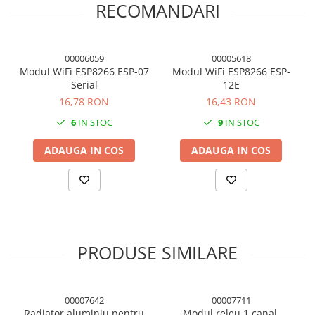
RECOMANDARI
Condensatori si rezonatoare
Diode si punti redresoare
Tranzistori si circuite integrate
00006059
00005618
Modul WiFi ESP8266 ESP-07
Modul WiFi ESP8266 ESP-
Potentiometre si semireglabile
Serial
12E
Intrerupatoare
16,78 RON
16,43 RON
Smart Home
6
IN STOC
9
IN STOC
Accesorii trotinete electrice
ADAUGA IN COS
ADAUGA IN COS
Lichidare de stoc
PRODUSE SIMILARE
00007642
00007711
Radiator aluminiu pentru
Modul releu 1 canal,