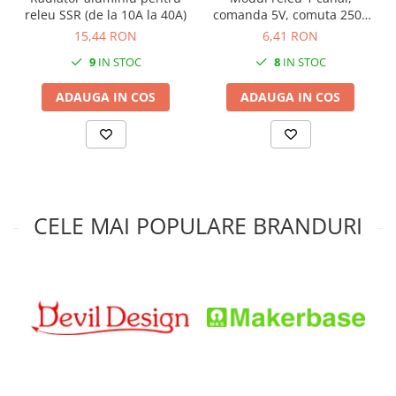
releu SSR (de la 10A la 40A)
comanda 5V, comuta 250V
10A low level
15,44 RON
6,41 RON
9
IN STOC
8
IN STOC
ADAUGA IN COS
ADAUGA IN COS
CELE MAI POPULARE BRANDURI