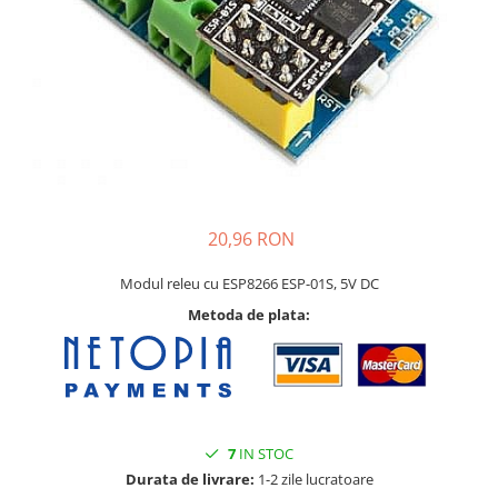
Pat printare
Cap printare
Duze
Extrudere si accesorii
Scule
Rulmenti
CNC si accesorii CNC
20,96 RON
Acumulatori, BMS si accesorii
Acumulatori
Modul releu cu ESP8266 ESP-01S, 5V DC
Metoda de plata:
BMS
Module balansare
Incarcare, descarcare si afisare
Accesorii baterii si acumulatori
7
IN STOC
Arduino si ESP32
Durata de livrare:
1-2 zile lucratoare
Placi dezvoltare