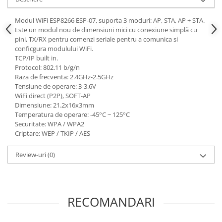
Modul WiFi ESP8266 ESP-07, suporta 3 moduri: AP, STA, AP + STA.
Este un modul nou de dimensiuni mici cu conexiune simplă cu
pini, TX/RX pentru comenzi seriale pentru a comunica si
conficgura modulului WiFi.
TCP/IP built in.
Protocol: 802.11 b/g/n
Raza de frecventa: 2.4GHz-2.5GHz
Tensiune de operare: 3-3.6V
WiFi direct (P2P), SOFT-AP
Dimensiune: 21.2x16x3mm
Temperatura de operare: -45°C ~ 125°C
Securitate: WPA / WPA2
Criptare: WEP / TKIP / AES
Review-uri
(0)
RECOMANDARI