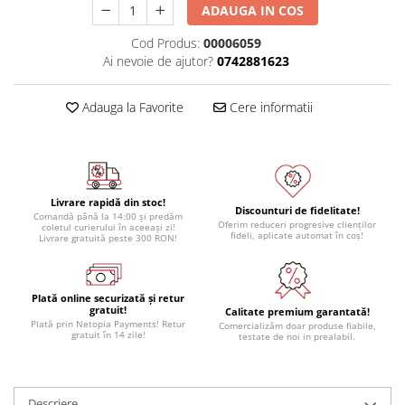
ADAUGA IN COS
Cod Produs:
00006059
Ai nevoie de ajutor?
0742881623
Adauga la Favorite
Cere informatii
Livrare rapidă din stoc!
Discounturi de fidelitate!
Comandă până la 14:00 și predăm
Oferim reduceri progresive clienților
coletul curierului în aceeași zi!
fideli, aplicate automat în coș!
Livrare gratuită peste 300 RON!
Plată online securizată și retur
gratuit!
Calitate premium garantată!
Plată prin Netopia Payments! Retur
Comercializăm doar produse fiabile,
gratuit în 14 zile!
testate de noi in prealabil.
Descriere