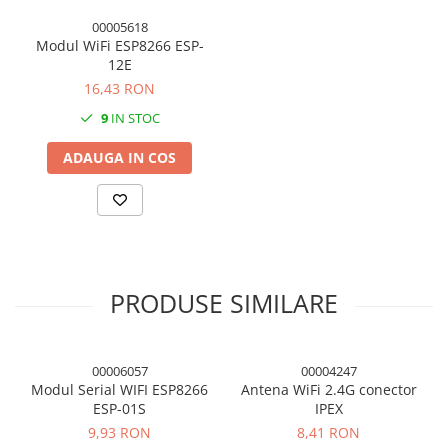
00005618
Modul WiFi ESP8266 ESP-
12E
16,43 RON
9
IN STOC
ADAUGA IN COS
PRODUSE SIMILARE
00006057
00004247
Modul Serial WIFI ESP8266
Antena WiFi 2.4G conector
ESP-01S
IPEX
9,93 RON
8,41 RON