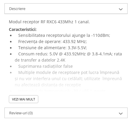
Panouri solare
Descriere
Scule si aparate de masura
Aparate de masura si testare
Modul receptor RF RXC6 433Mhz 1 canal.
Caracteristici:
Scule manuale si electrice
Sensibilitatea receptorului ajunge la -110dBm;
Lipit si accesorii lipit
Frecvența de operare: 433.92 MHz;
Tensiune de alimentare: 3.3V-5.5V;
Cabluri, conectori si izolatie
Consum redus: 5.0V @ 433.92MHz @ 3.8-4.1mA; rata
Module Peltier, racire si
de transfer a datelor 2.4K
incalzire
Suprimarea radiațiilor false
Multiple module de receptoare pot lucra împreună
Echipamente si accesorii banc
de lucru
și nu vor interfera unul cu celălalt; utilizate împreună
nu afectează distanța de recepție
Cabluri si conectori
Intervalul de temperatură: -30 / +85 °, poate
Cabluri si adaptoare
funcționa chiar și la temperaturi ambiante dure
VEZI MAI MULT
Dimensiune: 28*12.5*5.00mm.
Conectori, mufe si blocuri
terminale
Review-uri
(0)
Componente electronice
Rezistente si termistori