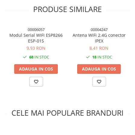
Condensatori si rezonatoare
PRODUSE SIMILARE
Diode si punti redresoare
Tranzistori si circuite integrate
00006057
00004247
Potentiometre si semireglabile
Modul Serial WIFI ESP8266
Antena WiFi 2.4G conector
ESP-01S
IPEX
Intrerupatoare
9,93 RON
8,41 RON
Smart Home
68
IN STOC
18
IN STOC
Accesorii trotinete electrice
Lichidare de stoc
ADAUGA IN COS
ADAUGA IN COS
CELE MAI POPULARE BRANDURI