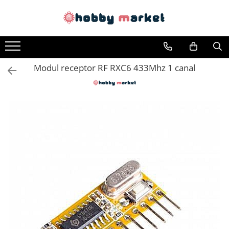
Toate Produsele
Filamente imprimante 3D
Modul receptor RF RXC6 433Mhz 1 canal
PET-G
PLA
ASA
ABS+
TPU
PLA SILK
PA12
Piese si componente imprimante
3D si CNC
Piese electrice si electronice
Piese mecanice