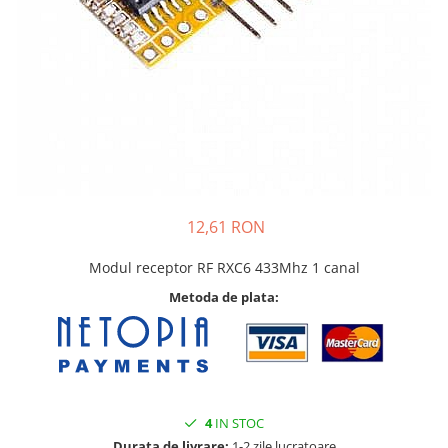
Pat printare
Cap printare
Duze
Extrudere si accesorii
Scule
Rulmenti
CNC si accesorii CNC
12,61 RON
Acumulatori, BMS si accesorii
Acumulatori
Modul receptor RF RXC6 433Mhz 1 canal
BMS
Metoda de plata:
Module balansare
Incarcare, descarcare si afisare
Accesorii baterii si acumulatori
Arduino si ESP32
4
IN STOC
Placi dezvoltare
Durata de livrare:
1-2 zile lucratoare