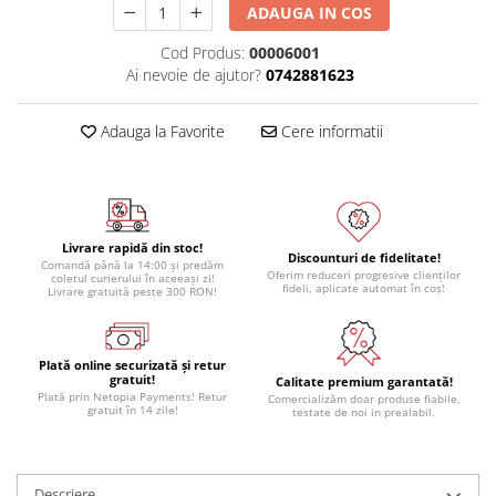
ADAUGA IN COS
Cod Produs:
00006001
Ai nevoie de ajutor?
0742881623
Adauga la Favorite
Cere informatii
Livrare rapidă din stoc!
Discounturi de fidelitate!
Comandă până la 14:00 și predăm
Oferim reduceri progresive clienților
coletul curierului în aceeași zi!
fideli, aplicate automat în coș!
Livrare gratuită peste 300 RON!
Plată online securizată și retur
gratuit!
Calitate premium garantată!
Plată prin Netopia Payments! Retur
Comercializăm doar produse fiabile,
gratuit în 14 zile!
testate de noi in prealabil.
Descriere