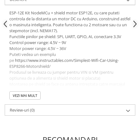
ESP-12E Kit NodeMCu + shield motor ESP12E, cu care puteti
controla de la distanta un motor DC cu Arduino, construind astfel
o masinuta inteligenta. Poate functiona cu 2 motoare sau cu un
stepmotor (incl. NEMA17).
Functiile pinilor pe shield: SPI, UART, GPIO, AI, conectare 3.3V
Control power range: 4.5V ~ 9V
Motor power range: 4.5V ~ 36V
Puteti vedea un exemplu
pe
https://www.instructables.com/Simplest-Wifi-Car-Using-
ESP8266-Motorshield/
Produsul se livreaza cu jumper pentru VIN si VM (pentru
optiunea de a alimenta si shield motor si placuta)
Montarea pe shield se face cu antena intreptata catre marcajul
corespunzator de pe shield
Se poate folosi aplicatia blynk ioT for arduino din google store.
VEZI MAI MULT
Kitul include:
1 x modul ESP-12E
Review-uri
(0)
1 x placa de expansiune pentru ESP-12E
RECOMANDARI