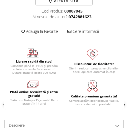
ALERTA STOC
Cod Produs:
00007045
Ai nevoie de ajutor?
0742881623
Adauga la Favorite
Cere informatii
Livrare rapidă din stoc!
Discounturi de fidelitate!
Comandă până la 14:00 și predăm
Oferim reduceri progresive clienților
coletul curierului în aceeași zi!
fideli, aplicate automat în coș!
Livrare gratuită peste 300 RON!
Plată online securizată și retur
gratuit!
Calitate premium garantată!
Plată prin Netopia Payments! Retur
Comercializăm doar produse fiabile,
gratuit în 14 zile!
testate de noi in prealabil.
Descriere