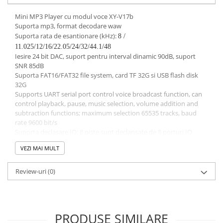
Mini MP3 Player cu modul voce XY-V17b
Suporta mp3, format decodare waw
Suporta rata de esantionare (kHz):
8 /
11.025/12/16/22.05/24/32/44.1/48
Iesire 24 bit DAC, suport pentru interval dinamic 90dB, suport
SNR 85dB
Suporta FAT16/FAT32 file system, card TF 32G si USB flash disk
32G
Supports UART serial port control voice broadcast function, can
control playback, pause, music selection, volume addition and
subtraction functions; maximum selection 65535 tracks, baud
rate 9600 bit/s
Suporta declasare IO: 8 piste sunt declansate de 8 porturi IO
individual, sau 255 piste sunt declansate de 8 porturi IO
VEZI MAI MULT
Supports one_line single bus serial port control
Supports 3 configurations IO for mode selection
Review-uri
(0)
IO0 / UART_TX: IO0 input pin in IO trip mode; TX pin in UART
control mode
IO1 / UART_RX: IO1 input pin in IO trip mode; RX pin in UART
control mode
PRODUSE SIMILARE
IO2: input pin in IO IO2 trigger mode