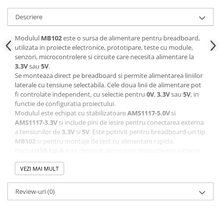
Descriere
Modulul
MB102
este o sursa de alimentare pentru breadboard,
utilizata in proiecte electronice, prototipare, teste cu module,
senzori, microcontrolere si circuite care necesita alimentare la
3.3V
sau
5V
.
Se monteaza direct pe breadboard si permite alimentarea liniilor
laterale cu tensiune selectabila. Cele doua linii de alimentare pot
fi controlate independent, cu selectie pentru
0V
,
3.3V
sau
5V
, in
functie de configuratia proiectului.
Modulul este echipat cu stabilizatoare
AMS1117-5.0V
si
AMS1117-3.3V
si include pini de iesire pentru conectarea externa
a tensiunilor de
3.3V
si
5V
. Este potrivit pentru breadboard-uri tip
MB102
si pentru montaje de test cu alimentare rapida.
Portul
USB tip A
este destinat alimentarii dispozitivelor externe,
nu alimentarii modulului.
VEZI MAI MULT
Specificatii tehnice:
Tip produs: modul alimentare breadboard
Review-uri
(0)
Model:
MB102
Tensiune intrare:
6.5V-12V DC
Tensiune iesire:
3.3V / 5V