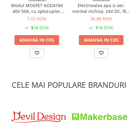
Modul MOSFET AOD4184
produsul si pot duce la pierderea garantiei.
Electrovalva apa si aer,
40V 50A, cu optocuplor,
normal inchisa, 24V DC, filet
control PWM 3V/5V
G1/2 DN15, plastic
7,02 RON
36,88 RON
5
IN STOC
7
IN STOC
ADAUGA IN COS
ADAUGA IN COS
CELE MAI POPULARE BRANDURI