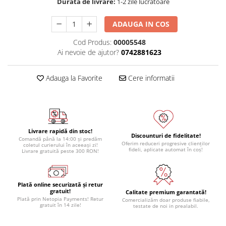
Durata de livrare:
1-2 zile lucratoare
ADAUGA IN COS
Cod Produs:
00005548
Ai nevoie de ajutor?
0742881623
Adauga la Favorite
Cere informatii
Livrare rapidă din stoc!
Discounturi de fidelitate!
Comandă până la 14:00 și predăm
Oferim reduceri progresive clienților
coletul curierului în aceeași zi!
fideli, aplicate automat în coș!
Livrare gratuită peste 300 RON!
Plată online securizată și retur
gratuit!
Calitate premium garantată!
Plată prin Netopia Payments! Retur
Comercializăm doar produse fiabile,
gratuit în 14 zile!
testate de noi in prealabil.