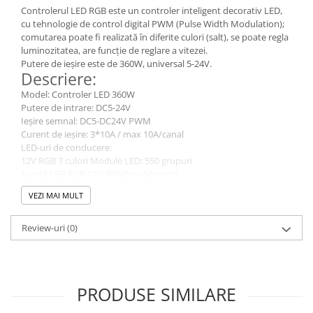
Controlerul LED RGB este un controler inteligent decorativ LED,
cu tehnologie de control digital PWM (Pulse Width Modulation);
comutarea poate fi realizată în diferite culori (salt), se poate regla
luminozitatea, are funcție de reglare a vitezei.
Putere de ieșire este de 360W, universal 5-24V.
Descriere:
Model: Controler LED 360W
Putere de intrare: DC5-24V
Ieșire semnal: DC5-DC24V PWM
Curent de ieșire: 3*10A / max 10A/canal
LED-uri de conducere:
12V RGB 7 culori Module LED: 550 grupuri
Bandă LED RGB 12V 30led/m: 50 metri
Bandă LED RGB 12V 60led/m: 25 metri
VEZI MAI MULT
Dimensiune: 110 * 90 * 25mm
Telecomanda:
- distanta maxima: 30m
Review-uri
(0)
- temperatura de operare: -20 / +55 grade Celsius
- frecventa: 4333Mhz
- functioneaza cu 2 baterii AAA neincluse
PRODUSE SIMILARE