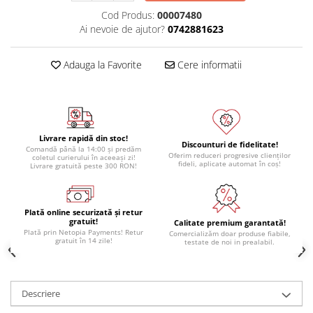
Cod Produs:
00007480
Ai nevoie de ajutor?
0742881623
Adauga la Favorite
Cere informatii
Livrare rapidă din stoc!
Discounturi de fidelitate!
Comandă până la 14:00 și predăm
Oferim reduceri progresive clienților
coletul curierului în aceeași zi!
fideli, aplicate automat în coș!
Livrare gratuită peste 300 RON!
Plată online securizată și retur
gratuit!
Calitate premium garantată!
Plată prin Netopia Payments! Retur
Comercializăm doar produse fiabile,
gratuit în 14 zile!
testate de noi in prealabil.
Descriere