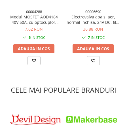
00004288
00006690
Modul MOSFET AOD4184
Electrovalva apa si aer,
40V 50A, cu optocuplor,
normal inchisa, 24V DC, filet
control PWM 3V/5V
G1/2 DN15, plastic
7,02 RON
36,88 RON
5
IN STOC
7
IN STOC
ADAUGA IN COS
ADAUGA IN COS
CELE MAI POPULARE BRANDURI