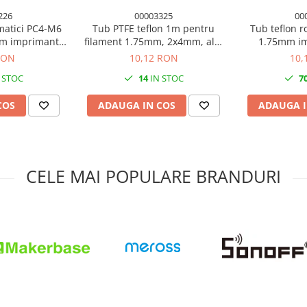
226
00003325
00
matici PC4-M6
Tub PTFE teflon 1m pentru
Tub teflon r
mm imprimanta
filament 1.75mm, 2x4mm, alb,
1.75mm im
imprimanta 3D
2*4m
RON
10,12 RON
10,
 STOC
14
IN STOC
7
COS
ADAUGA IN COS
ADAUGA I
CELE MAI POPULARE BRANDURI