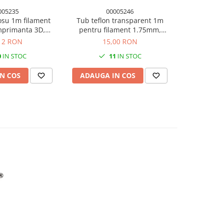
005235
00005246
osu 1m filament
Tub teflon transparent 1m
Conectori
primanta 3D,
pentru filament 1.75mm,
1.75
m (PTFE)
2*4mm (PTFE) imprimanta 3D
im
12 RON
15,00 RON
0
IN STOC
11
IN STOC
N COS
ADAUGA IN COS
ADAUG