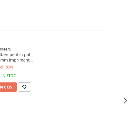
004475
alben pentru pat
25mm imprimanta
et 4 buc)
68 RON
1
IN STOC
N COS