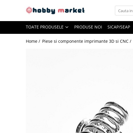
Toate Produsele
TOATE PRODUSELE
PRODUSE NOI
SICAP/SEAP
Filamente imprimante 3D
PET-G
Home /
Piese si componente imprimante 3D si CNC /
PLA
ASA
ABS+
TPU
PLA SILK
PA12
Piese si componente imprimante
3D si CNC
Piese electrice si electronice
Piese mecanice