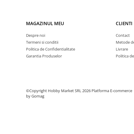
Condensatori si rezonatoare
Diode si punti redresoare
Tranzistori si circuite integrate
MAGAZINUL MEU
CLIENTI
Potentiometre si semireglabile
Despre noi
Contact
Intrerupatoare
Termeni si conditii
Metode de
Politica de Confidentialitate
Livrare
Smart Home
Garantia Produselor
Politica d
Accesorii trotinete electrice
Lichidare de stoc
©Copyright Hobby Market SRL 2026
Platforma E-commerce
by Gomag