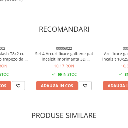
RECOMANDARI
002
00006022
00
klash T8x2 cu
Set 4 Arcuri fixare galbene pat
Arc fixare g
b trapezoidal,
incalzit imprimanta 3D,
incalzit 10x
vans 2mm
8x25mm
3D (s
 RON
10,17 RON
10,
 STOC
66
IN STOC
8
COS
ADAUGA IN COS
ADAUGA I
PRODUSE SIMILARE