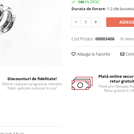
146
IN STOC
Durata de livrare:
1-2 zile lucrato
ADAUG
Cod Produs:
00003406
Ai nevo
Adauga la Favorite
Cere 
Plată online secur
Discounturi de fidelitate!
retur gratui
Oferim reduceri progresive clienților
Plată prin Netopia P
fideli, aplicate automat în coș!
Retur gratuit în 14
m (set 4 buc)