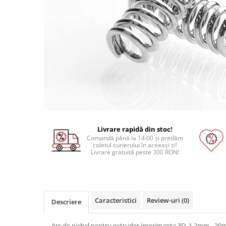
Pat printare
Cap printare
Duze
Extrudere si accesorii
Scule
Rulmenti
CNC si accesorii CNC
Acumulatori, BMS si accesorii
Acumulatori
Livrare rapidă din stoc!
Comandă până la 14:00 și predăm
BMS
coletul curierului în aceeași zi!
Livrare gratuită peste 300 RON!
Module balansare
Incarcare, descarcare si afisare
Accesorii baterii si acumulatori
Caracteristici
Review-uri
(0)
Descriere
Arduino si ESP32
Placi dezvoltare
Arc de nichel pentru extruder imprimanta 3D, 1.2mm - 20m