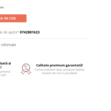
are
A IN COS
ie de ajutor?
0742881623
informatii
izată și
Calitate premium garantată!
t!
Comercializăm doar produse fiabile,
ayments!
testate de noi in prealabil.
 zile!