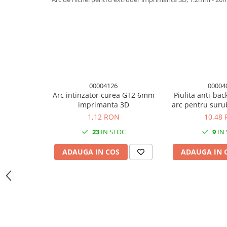
Module atasabile Arduino
Module Wireless
Senzori Arduino
Accesorii si componente
pentru Arduino
Relee
00004126
00004
Arc intinzator curea GT2 6mm
Piulita anti-bac
Termostate
imprimanta 3D
arc pentru suru
Ecrane LCD, TFT, OLED
pas 2mm, a
1,12 RON
10,48
Motoare si variatoare
23
IN STOC
9
IN
Motoare
ADAUGA IN COS
ADAUGA IN 
Variatoare turatie motoare
Surse de alimentare
Alimentatoare AC-DC
Convertoare DC-DC
Invertoare DC-AC