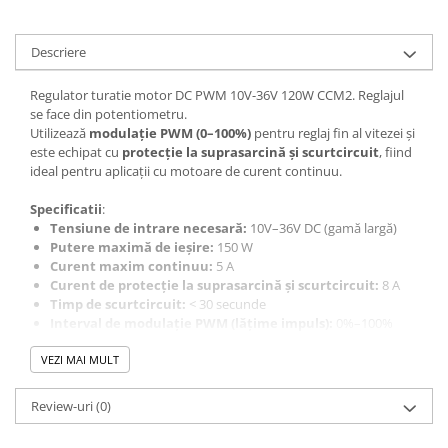
Panouri solare
Scule si aparate de masura
Descriere
Aparate de masura si testare
Regulator turatie motor DC PWM 10V-36V 120W CCM2. Reglajul
Scule manuale si electrice
se face din potentiometru.
Lipit si accesorii lipit
Utilizează
modulație PWM (0–100%)
pentru reglaj fin al vitezei și
este echipat cu
protecție la suprasarcină și scurtcircuit
, fiind
Cabluri, conectori si izolatie
ideal pentru aplicații cu motoare de curent continuu.
Module Peltier, racire si
Specificatii
:
incalzire
Tensiune de intrare necesară:
10V–36V DC (gamă largă)
Echipamente si accesorii banc
Putere maximă de ieșire:
150 W
de lucru
Curent maxim continuu:
5 A
Curent de protecție la suprasarcină și scurtcircuit:
8 A
Cabluri si conectori
Timp de scurtcircuit:
< 30 secunde
Cabluri si adaptoare
Interval de modulație PWM (lățime impuls):
0%–100%
Dimensiuni:
73,5 × 45,5 × 27 mm
Conectori, mufe si blocuri
VEZI MAI MULT
Greutate netă:
60 g
terminale
Greutate:
63,5 g (1 set)
Atentie!
Poate fi folosit un ventilator de racire daca este folosit
Componente electronice
Review-uri
(0)
la un curent mare!
Rezistente si termistori
Se poate utiliza atat pentru motoare, cat si pentru alte