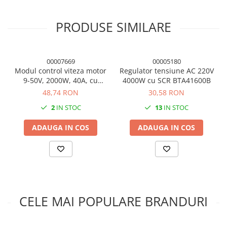
electronice alimentate la curent continuu.
Condensatori si rezonatoare
Diode si punti redresoare
PRODUSE SIMILARE
Tranzistori si circuite integrate
Potentiometre si semireglabile
00007669
00005180
Intrerupatoare
Modul control viteza motor
Regulator tensiune AC 220V
9-50V, 2000W, 40A, cu
4000W cu SCR BTA41600B
Smart Home
carcasa (regulator turatie)
48,74 RON
30,58 RON
Accesorii trotinete electrice
2
IN STOC
13
IN STOC
Lichidare de stoc
ADAUGA IN COS
ADAUGA IN COS
CELE MAI POPULARE BRANDURI