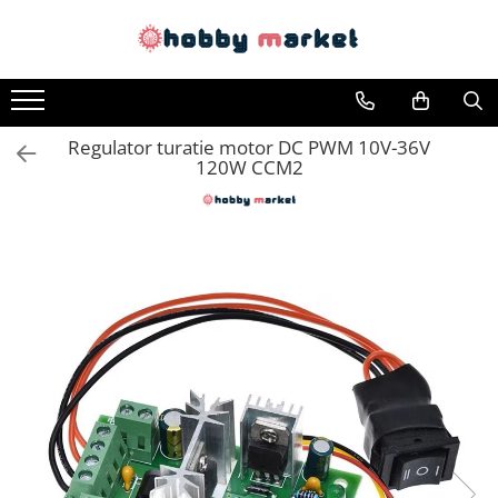
Toate Produsele
Filamente imprimante 3D
Regulator turatie motor DC PWM 10V-36V
PET-G
120W CCM2
PLA
ASA
ABS+
TPU
PLA SILK
PA12
Piese si componente imprimante
3D si CNC
Piese electrice si electronice
Piese mecanice