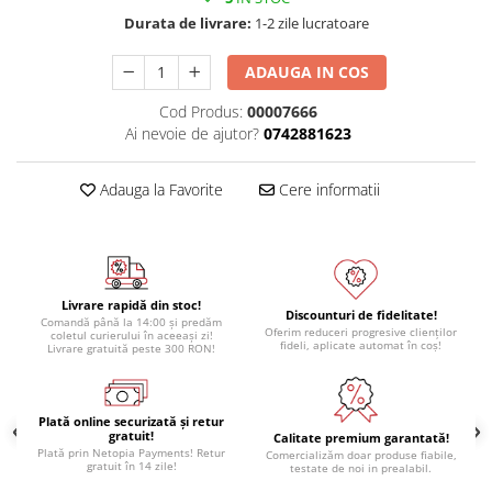
Module atasabile Arduino
Durata de livrare:
1-2 zile lucratoare
Module Wireless
ADAUGA IN COS
Senzori Arduino
Cod Produs:
00007666
Accesorii si componente
Ai nevoie de ajutor?
0742881623
pentru Arduino
Relee
Adauga la Favorite
Cere informatii
Termostate
Ecrane LCD, TFT, OLED
Motoare si variatoare
Livrare rapidă din stoc!
Motoare
Discounturi de fidelitate!
Comandă până la 14:00 și predăm
Oferim reduceri progresive clienților
coletul curierului în aceeași zi!
Variatoare turatie motoare
fideli, aplicate automat în coș!
Livrare gratuită peste 300 RON!
Surse de alimentare
Alimentatoare AC-DC
Plată online securizată și retur
gratuit!
Convertoare DC-DC
Calitate premium garantată!
Plată prin Netopia Payments! Retur
Comercializăm doar produse fiabile,
gratuit în 14 zile!
testate de noi in prealabil.
Invertoare DC-AC