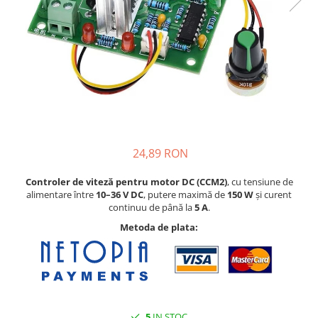
Pat printare
Cap printare
Duze
Extrudere si accesorii
Scule
Rulmenti
CNC si accesorii CNC
24,89 RON
Acumulatori, BMS si accesorii
Acumulatori
Controler de viteză pentru motor DC (CCM2)
, cu tensiune de
alimentare între
10–36 V DC
, putere maximă de
150 W
și curent
BMS
continuu de până la
5 A
.
Module balansare
Metoda de plata:
Incarcare, descarcare si afisare
Accesorii baterii si acumulatori
Arduino si ESP32
Placi dezvoltare
5
IN STOC