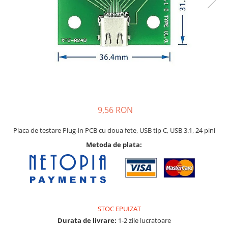
Pat printare
Cap printare
Duze
Extrudere si accesorii
Scule
Rulmenti
CNC si accesorii CNC
9,56 RON
Acumulatori, BMS si accesorii
Acumulatori
Placa de testare Plug-in PCB cu doua fete, USB tip C, USB 3.1, 24 pini
BMS
Metoda de plata:
Module balansare
Incarcare, descarcare si afisare
Accesorii baterii si acumulatori
Arduino si ESP32
STOC EPUIZAT
Durata de livrare:
1-2 zile lucratoare
Placi dezvoltare