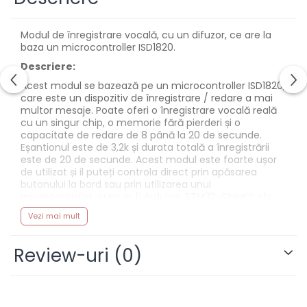
Modul de înregistrare vocală, cu un difuzor, ce are la
baza un microcontroller ISD1820.
Descriere:
Acest modul se bazează pe un microcontroller ISD1820,
care este un dispozitiv de înregistrare / redare a mai
multor mesaje. Poate oferi o înregistrare vocală reală
cu un singur chip, o memorie fără pierderi și o
capacitate de redare de 8 până la 20 de secunde.
Eșantionul este de 3,2k și durata totală a înregistrării
este de 20 de secunde. Acest modul este foarte ușor
de utilizat și il puteți controla direct prin apăsarea
butonului la bord sau prin utilizarea unui
microcontroler, cum ar fi Arduino, STM32, ChipKit etc.
De aici puteți controla cu ușurință înregistrarea,
Vezi mai mult
redarea, repetarea și așa mai departe.
Caracteristici:
Review-uri
(0)
Tensiune de alimentare: 2.4V - 5.5V
Consum curent: 30mA