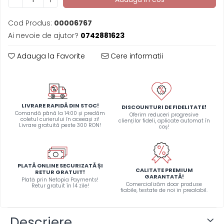
Cod Produs:
00006767
Ai nevoie de ajutor?
0742881623
Adauga la Favorite
Cere informatii
LIVRARE RAPIDĂ DIN STOC!
DISCOUNTURI DE FIDELITATE!
Comandă până la 14:00 și predăm
Oferim reduceri progresive
coletul curierului în aceeași zi!
clienților fideli, aplicate automat în
Livrare gratuită peste 300 RON!
coș!
PLATĂ ONLINE SECURIZATĂ ȘI
CALITATE PREMIUM
RETUR GRATUIT!
GARANTATĂ!
Plată prin Netopia Payments!
Comercializăm doar produse
Retur gratuit în 14 zile!
fiabile, testate de noi in prealabil.
Descriere