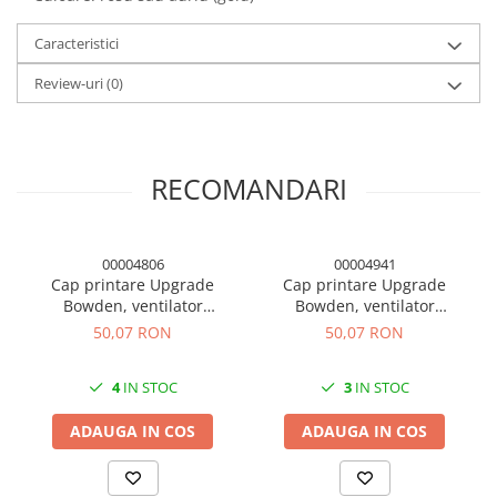
Panouri solare
Caracteristici
Scule si aparate de masura
Aparate de masura si testare
Review-uri
(0)
Scule manuale si electrice
Lipit si accesorii lipit
RECOMANDARI
Cabluri, conectori si izolatie
Module Peltier, racire si
incalzire
00004806
00004941
Echipamente si accesorii banc
Cap printare Upgrade
Cap printare Upgrade
de lucru
Bowden, ventilator
Bowden, ventilator
1.75/0.4mm, 12V
1.75/0.4mm, 24V
Cabluri si conectori
50,07 RON
50,07 RON
Cabluri si adaptoare
4
IN STOC
3
IN STOC
Conectori, mufe si blocuri
terminale
ADAUGA IN COS
ADAUGA IN COS
Componente electronice
Rezistente si termistori