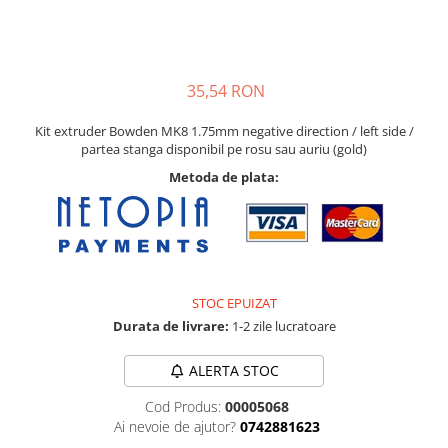
Pat printare
Cap printare
Duze
35,54 RON
Extrudere si accesorii
Kit extruder Bowden MK8 1.75mm negative direction / left side /
Scule
partea stanga disponibil pe rosu sau auriu (gold)
Rulmenti
Metoda de plata:
CNC si accesorii CNC
Acumulatori, BMS si accesorii
Acumulatori
BMS
STOC EPUIZAT
Module balansare
Durata de livrare:
1-2 zile lucratoare
Incarcare, descarcare si afisare
ALERTA STOC
Accesorii baterii si acumulatori
Cod Produs:
00005068
Arduino si ESP32
Ai nevoie de ajutor?
0742881623
Placi dezvoltare