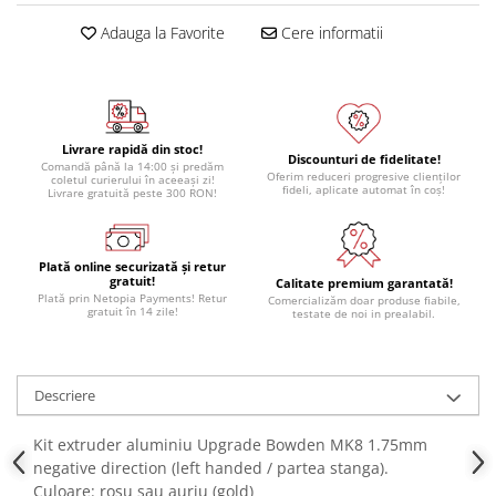
Module atasabile Arduino
Adauga la Favorite
Cere informatii
Module Wireless
Senzori Arduino
Accesorii si componente
pentru Arduino
Livrare rapidă din stoc!
Discounturi de fidelitate!
Comandă până la 14:00 și predăm
Oferim reduceri progresive clienților
Relee
coletul curierului în aceeași zi!
fideli, aplicate automat în coș!
Livrare gratuită peste 300 RON!
Termostate
Ecrane LCD, TFT, OLED
Plată online securizată și retur
Motoare si variatoare
gratuit!
Calitate premium garantată!
Plată prin Netopia Payments! Retur
Comercializăm doar produse fiabile,
Motoare
gratuit în 14 zile!
testate de noi in prealabil.
Variatoare turatie motoare
Surse de alimentare
Descriere
Alimentatoare AC-DC
Convertoare DC-DC
Kit extruder aluminiu Upgrade Bowden MK8 1.75mm
negative direction (left handed / partea stanga).
Invertoare DC-AC
Culoare: rosu sau auriu (gold)