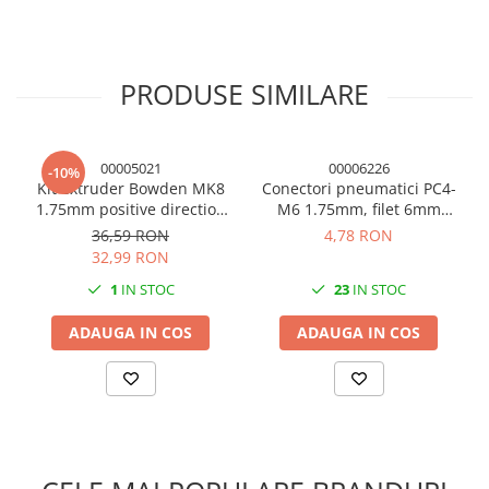
Condensatori si rezonatoare
Diode si punti redresoare
Tranzistori si circuite integrate
PRODUSE SIMILARE
Potentiometre si semireglabile
Intrerupatoare
00005021
00006226
-10%
Smart Home
Kit extruder Bowden MK8
Conectori pneumatici PC4-
1.75mm positive direction
M6 1.75mm, filet 6mm
Accesorii trotinete electrice
CR-7/CR-8/CR10 partea
imprimanta 3D
36,59 RON
4,78 RON
Lichidare de stoc
dreapta
32,99 RON
1
IN STOC
23
IN STOC
ADAUGA IN COS
ADAUGA IN COS