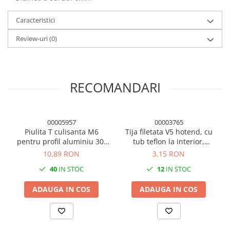
Panouri solare
Caracteristici
Scule si aparate de masura
Aparate de masura si testare
Review-uri
(0)
Scule manuale si electrice
Lipit si accesorii lipit
RECOMANDARI
Cabluri, conectori si izolatie
Module Peltier, racire si
incalzire
00005957
00003765
Echipamente si accesorii banc
Piulita T culisanta M6
Tija filetata V5 hotend, cu
de lucru
pentru profil aluminiu 30,
tub teflon la interior,
canal 6mm (set 5 buc.)
M6x30, imprimanta 3D
Cabluri si conectori
10,89 RON
3,15 RON
Cabluri si adaptoare
40
IN STOC
12
IN STOC
Conectori, mufe si blocuri
ADAUGA IN COS
ADAUGA IN COS
terminale
Componente electronice
Rezistente si termistori