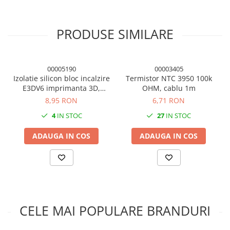
Condensatori si rezonatoare
Diode si punti redresoare
PRODUSE SIMILARE
Tranzistori si circuite integrate
Potentiometre si semireglabile
00005190
00003405
Intrerupatoare
Izolatie silicon bloc incalzire
Termistor NTC 3950 100k
Smart Home
E3DV6 imprimanta 3D,
OHM, cablu 1m
16x20x12mm
Accesorii trotinete electrice
8,95 RON
6,71 RON
Lichidare de stoc
4
IN STOC
27
IN STOC
ADAUGA IN COS
ADAUGA IN COS
CELE MAI POPULARE BRANDURI