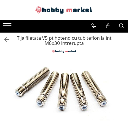
Toate Produsele
Filamente imprimante 3D
Tija filetata V5 pt hotend cu tub teflon la int
PET-G
M6x30 intrerupta
PLA
ASA
ABS+
TPU
PLA SILK
PA12
Piese si componente imprimante
3D si CNC
Piese electrice si electronice
Piese mecanice