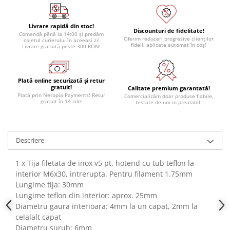
Module atasabile Arduino
Module Wireless
Livrare rapidă din stoc!
Discounturi de fidelitate!
Comandă până la 14:00 și predăm
Oferim reduceri progresive clienților
Senzori Arduino
coletul curierului în aceeași zi!
fideli, aplicate automat în coș!
Livrare gratuită peste 300 RON!
Accesorii si componente
pentru Arduino
Plată online securizată și retur
Relee
gratuit!
Calitate premium garantată!
Plată prin Netopia Payments! Retur
Comercializăm doar produse fiabile,
Termostate
gratuit în 14 zile!
testate de noi in prealabil.
Ecrane LCD, TFT, OLED
Motoare si variatoare
Descriere
Motoare
Variatoare turatie motoare
1 x Tija filetata de inox v5 pt. hotend cu tub teflon la
interior M6x30, intrerupta. Pentru filament 1.75mm
Surse de alimentare
Lungime tija: 30mm
Alimentatoare AC-DC
Lungime teflon din interior: aprox. 25mm
Convertoare DC-DC
Diametru gaura interioara: 4mm la un capat, 2mm la
celalalt capat
Invertoare DC-AC
Diametru surub: 6mm