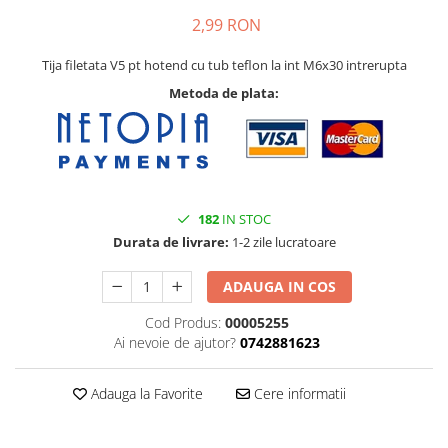
Pat printare
2,99 RON
Cap printare
Tija filetata V5 pt hotend cu tub teflon la int M6x30 intrerupta
Duze
Metoda de plata:
Extrudere si accesorii
Scule
Rulmenti
CNC si accesorii CNC
182
IN STOC
Acumulatori, BMS si accesorii
Durata de livrare:
1-2 zile lucratoare
Acumulatori
BMS
ADAUGA IN COS
Module balansare
Cod Produs:
00005255
Ai nevoie de ajutor?
0742881623
Incarcare, descarcare si afisare
Accesorii baterii si acumulatori
Adauga la Favorite
Cere informatii
Arduino si ESP32
Placi dezvoltare