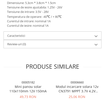
Dimensiune: 5.3cm * 3.8cm * 1.5cm
Tensiune de iesire ajustabila: 1.25V - 26V
Tensiune de intrare: 3.5V - 28V
℃
℃
Temperatura de operare: -40
/ + 80
Curentul de intrare: nominal 1A
Curentul de iesire: nominal 1A
Caracteristici
Review-uri
(0)
PRODUSE SIMILARE
00005182
00006660
Mini panou solar
Modul incarcare solara 12v
110x110mm 12V 150mA
CN3791 MPPT 3.7V 4.2V
acumulatori Litiu
49,73 RON
25,06 RON