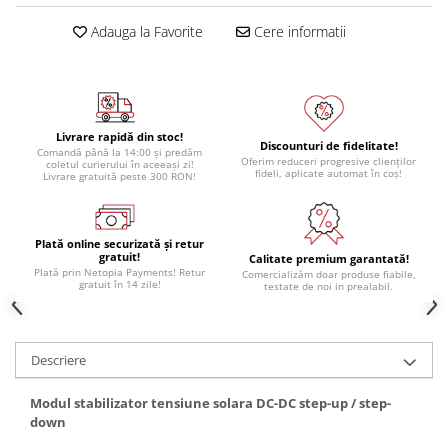
Adauga la Favorite
Cere informatii
Livrare rapidă din stoc!
Discounturi de fidelitate!
Comandă până la 14:00 și predăm
Oferim reduceri progresive clienților
coletul curierului în aceeași zi!
fideli, aplicate automat în coș!
Livrare gratuită peste 300 RON!
Plată online securizată și retur
gratuit!
Calitate premium garantată!
Plată prin Netopia Payments! Retur
Comercializăm doar produse fiabile,
gratuit în 14 zile!
testate de noi in prealabil.
Descriere
Modul stabilizator tensiune solara DC-DC step-up / step-
down