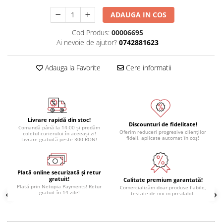
Module atasabile Arduino
ADAUGA IN COS
Module Wireless
Cod Produs:
00006695
Senzori Arduino
Ai nevoie de ajutor?
0742881623
Accesorii si componente
pentru Arduino
Adauga la Favorite
Cere informatii
Relee
Termostate
Ecrane LCD, TFT, OLED
Livrare rapidă din stoc!
Discounturi de fidelitate!
Motoare si variatoare
Comandă până la 14:00 și predăm
Oferim reduceri progresive clienților
coletul curierului în aceeași zi!
fideli, aplicate automat în coș!
Motoare
Livrare gratuită peste 300 RON!
Variatoare turatie motoare
Surse de alimentare
Plată online securizată și retur
gratuit!
Calitate premium garantată!
Alimentatoare AC-DC
Plată prin Netopia Payments! Retur
Comercializăm doar produse fiabile,
gratuit în 14 zile!
testate de noi in prealabil.
Convertoare DC-DC
Invertoare DC-AC