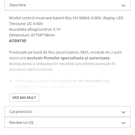
Panouri solare
Descriere
Scule si aparate de masura
Modul control incarcare baterii litiu XH-M604, 6-60V, display LED
Aparate de masura si testare
Tensiune: DC 6-60V
Acuratete afisaj/control: 0.1V
Scule manuale si electrice
Dimensiuni: 81*54*18mm
Lipit si accesorii lipit
ATENTIE!
Cabluri, conectori si izolatie
Produsele pe bază de litiu (acumulatori, BMS, module etc.) sunt
destinate
exclusiv firmelor specializate și autorizate
.
Module Peltier, racire si
Manipularea și utilizarea lor necesită cunoștințe avansate în
incalzire
domeniul electric/termic.
Echipamente si accesorii banc
de lucru
Tehnologia Li-ion/Li-Po implică
risc de incendiu sau
explozie
dacă este utilizată necorespunzător.
Cabluri si conectori
Cabluri si adaptoare
VEZI MAI MULT
Este interzisă combinarea celulelor cu
capacități sau
rezistențe interne diferite
.
Conectori, mufe si blocuri
Caracteristici
terminale
Celulele se conectează
numai prin sudură în puncte
, nu
prin cositorire.
Componente electronice
Review-uri
(0)
Rezistente si termistori
Este obligatorie utilizarea unui
BMS compatibil
și a