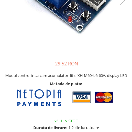
Pat printare
Cap printare
Duze
Extrudere si accesorii
Scule
Rulmenti
CNC si accesorii CNC
29,52 RON
Acumulatori, BMS si accesorii
Acumulatori
Modul control incarcare acumulatori litiu XH-M604, 6-60V, display LED
BMS
Metoda de plata:
Module balansare
Incarcare, descarcare si afisare
Accesorii baterii si acumulatori
Arduino si ESP32
1
IN STOC
Durata de livrare:
1-2 zile lucratoare
Placi dezvoltare