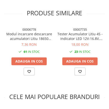
încărcătoarelor certificate.
Condensatori si rezonatoare
Diode si punti redresoare
PRODUSE SIMILARE
Modulele necesită
răcire adecvată
în funcție de curentul
utilizat.
Tranzistori si circuite integrate
Transportul și manipularea trebuie făcute cu protecție
Potentiometre si semireglabile
00006778
00007735
împotriva șocurilor și scurtcircuitelor.
Intrerupatoare
Modul incarcare descarcare
Tester Acumulator Litiu 4S -
acumulatori Litiu 18650
indicator LED 12V-16.8V,
Prin utilizarea acestor produse, utilizatorul își asumă întreaga
Smart Home
3.7V / 4.2V 5V 2A
consum redus, precizie
responsabilitate pentru montaj, configurare și operare.
7,36 RON
18,00 RON
Accesorii trotinete electrice
maxima
61
IN STOC
23
IN STOC
Lichidare de stoc
ADAUGA IN COS
ADAUGA IN COS
CELE MAI POPULARE BRANDURI