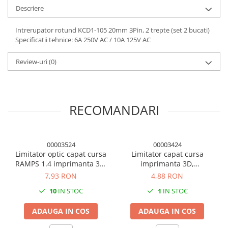
Descriere
Intrerupator rotund KCD1-105 20mm 3Pin, 2 trepte (set 2 bucati)
Specificatii tehnice: 6A 250V AC / 10A 125V AC
Review-uri
(0)
RECOMANDARI
00003524
00003424
Limitator optic capat cursa
Limitator capat cursa
RAMPS 1.4 imprimanta 3D,
imprimanta 3D,
cablu 3 pini 50cm
microswitch, cablu 2 pini
7,93 RON
4,88 RON
70cm
10
IN STOC
1
IN STOC
ADAUGA IN COS
ADAUGA IN COS