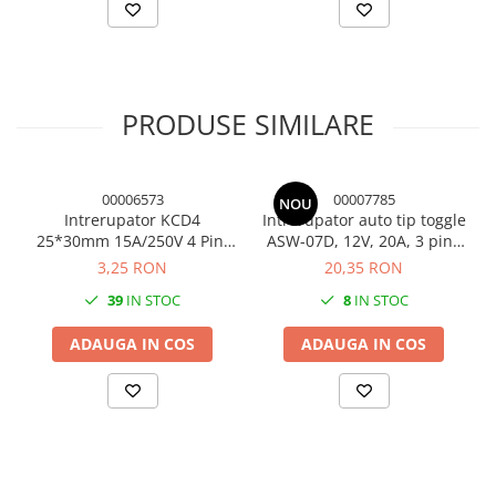
PRODUSE SIMILARE
00006573
00007785
NOU
Intrerupator KCD4
Intrerupator auto tip toggle
25*30mm 15A/250V 4 Pini
ASW-07D, 12V, 20A, 3 pini,
rosu ON / OFF
LED rosu si capac de
3,25 RON
20,35 RON
protectie
39
IN STOC
8
IN STOC
ADAUGA IN COS
ADAUGA IN COS