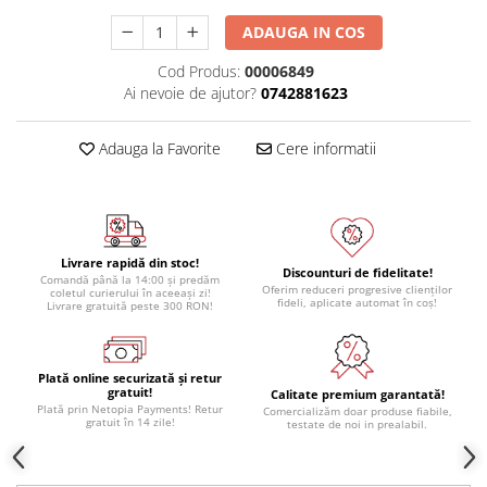
ADAUGA IN COS
Cod Produs:
00006849
Ai nevoie de ajutor?
0742881623
Adauga la Favorite
Cere informatii
Livrare rapidă din stoc!
Discounturi de fidelitate!
Comandă până la 14:00 și predăm
Oferim reduceri progresive clienților
coletul curierului în aceeași zi!
fideli, aplicate automat în coș!
Livrare gratuită peste 300 RON!
Plată online securizată și retur
gratuit!
Calitate premium garantată!
Plată prin Netopia Payments! Retur
Comercializăm doar produse fiabile,
gratuit în 14 zile!
testate de noi in prealabil.