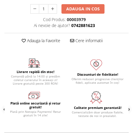
Module atasabile Arduino
ADAUGA IN COS
Module Wireless
Cod Produs:
00003979
Senzori Arduino
Ai nevoie de ajutor?
0742881623
Accesorii si componente
pentru Arduino
Adauga la Favorite
Cere informatii
Relee
Termostate
Ecrane LCD, TFT, OLED
Livrare rapidă din stoc!
Discounturi de fidelitate!
Motoare si variatoare
Comandă până la 14:00 și predăm
Oferim reduceri progresive clienților
coletul curierului în aceeași zi!
fideli, aplicate automat în coș!
Motoare
Livrare gratuită peste 300 RON!
Variatoare turatie motoare
Surse de alimentare
Plată online securizată și retur
gratuit!
Calitate premium garantată!
Alimentatoare AC-DC
Plată prin Netopia Payments! Retur
Comercializăm doar produse fiabile,
gratuit în 14 zile!
testate de noi in prealabil.
Convertoare DC-DC
Invertoare DC-AC