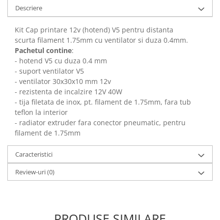
Panouri solare
Descriere
Scule si aparate de masura
Kit Cap printare 12v (hotend) V5 pentru distanta
Aparate de masura si testare
scurta filament 1.75mm cu ventilator si duza 0.4mm.
Scule manuale si electrice
Pachetul contine
:
- hotend V5 cu duza 0.4 mm
Lipit si accesorii lipit
- suport ventilator V5
Cabluri, conectori si izolatie
- ventilator 30x30x10 mm 12v
- rezistenta de incalzire 12V 40W
Module Peltier, racire si
- tija filetata de inox, pt. filament de 1.75mm, fara tub
incalzire
teflon la interior
Echipamente si accesorii banc
- radiator extruder fara conector pneumatic, pentru
de lucru
filament de 1.75mm
Cabluri si conectori
Caracteristici
Cabluri si adaptoare
Review-uri
(0)
Conectori, mufe si blocuri
terminale
Componente electronice
Rezistente si termistori
PRODUSE SIMILARE