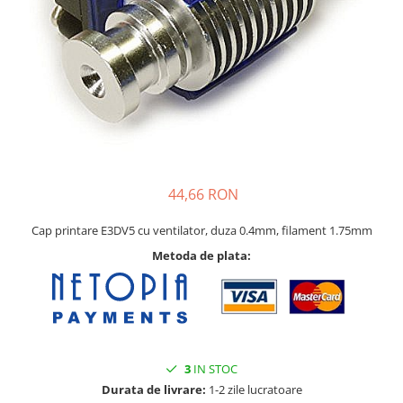
Pat printare
Cap printare
Duze
Extrudere si accesorii
Scule
Rulmenti
CNC si accesorii CNC
44,66 RON
Acumulatori, BMS si accesorii
Acumulatori
Cap printare E3DV5 cu ventilator, duza 0.4mm, filament 1.75mm
BMS
Metoda de plata:
Module balansare
Incarcare, descarcare si afisare
Accesorii baterii si acumulatori
Arduino si ESP32
3
IN STOC
Durata de livrare:
1-2 zile lucratoare
Placi dezvoltare