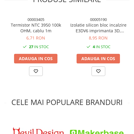
Condensatori si rezonatoare
Diode si punti redresoare
00003405
00005190
Tranzistori si circuite integrate
Termistor NTC 3950 100k
Izolatie silicon bloc incalzire
OHM, cablu 1m
E3DV6 imprimanta 3D,
Potentiometre si semireglabile
16x20x12mm
6,71 RON
8,95 RON
Intrerupatoare
27
IN STOC
4
IN STOC
Smart Home
Accesorii trotinete electrice
ADAUGA IN COS
ADAUGA IN COS
Lichidare de stoc
CELE MAI POPULARE BRANDURI