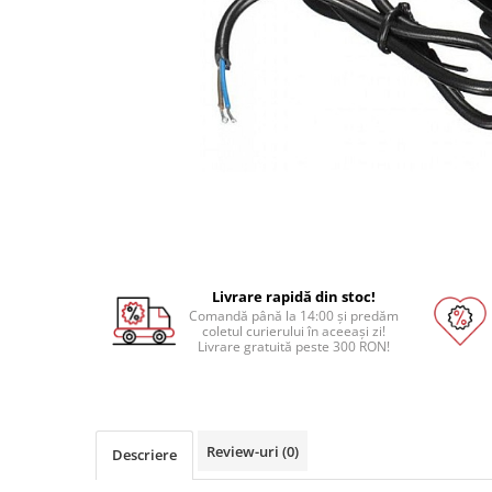
Pat printare
Cap printare
Duze
Extrudere si accesorii
Scule
Rulmenti
CNC si accesorii CNC
Acumulatori, BMS si accesorii
Acumulatori
Livrare rapidă din stoc!
BMS
Comandă până la 14:00 și predăm
coletul curierului în aceeași zi!
Module balansare
Livrare gratuită peste 300 RON!
Incarcare, descarcare si afisare
Accesorii baterii si acumulatori
Arduino si ESP32
Review-uri
(0)
Descriere
Placi dezvoltare