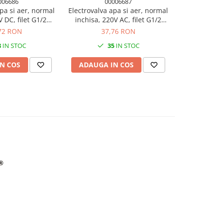
006686
00006687
apa si aer, normal
Electrovalva apa si aer, normal
Modul F
V DC, filet G1/2
inchisa, 220V AC, filet G1/2
 plastic
DN15, plastic
72 RON
37,76 RON
8
IN STOC
35
IN STOC
N COS
ADAUGA IN COS
ADAUG