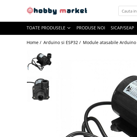
Toate Produsele
TOATE PRODUSELE
PRODUSE NOI
SICAP/SEAP
Filamente imprimante 3D
PET-G
Home /
Arduino si ESP32 /
Module atasabile Arduino
PLA
ASA
ABS+
TPU
PLA SILK
PA12
Piese si componente imprimante
3D si CNC
Piese electrice si electronice
Piese mecanice