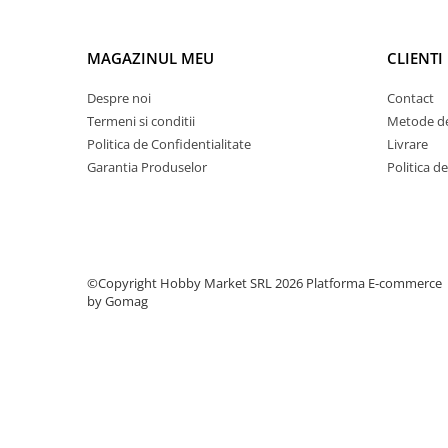
Condensatori si rezonatoare
Diode si punti redresoare
MAGAZINUL MEU
CLIENTI
Tranzistori si circuite integrate
Despre noi
Contact
Potentiometre si semireglabile
Termeni si conditii
Metode de
Intrerupatoare
Politica de Confidentialitate
Livrare
Garantia Produselor
Politica d
Smart Home
Accesorii trotinete electrice
Lichidare de stoc
©Copyright Hobby Market SRL 2026
Platforma E-commerce
by Gomag