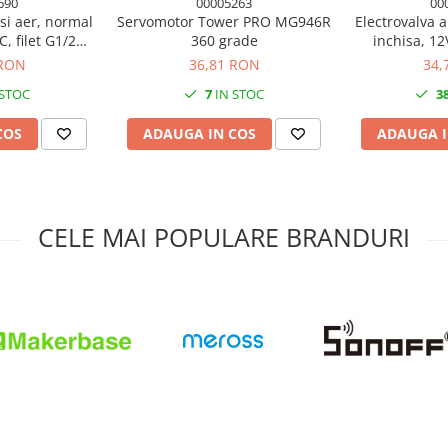
690
00005263
00
si aer, normal
Servomotor Tower PRO MG946R
Electrovalva 
, filet G1/2
360 grade
inchisa, 12
lastic
DN15,
 RON
36,81 RON
34,
 STOC
7
IN STOC
3
COS
ADAUGA IN COS
ADAUGA I
CELE MAI POPULARE BRANDURI