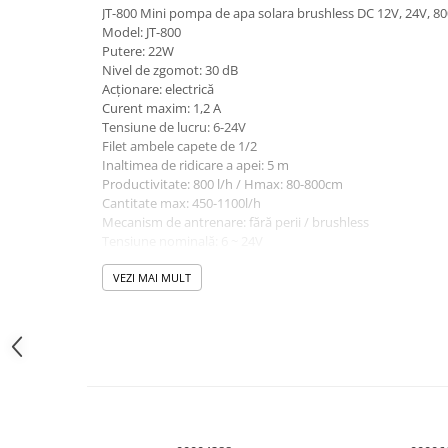
JT-800 Mini pompa de apa solara brushless DC 12V, 24V, 80
Module atasabile Arduino
Model: JT-800
Module Wireless
Putere: 22W
Nivel de zgomot: 30 dB
Senzori Arduino
Acționare: electrică
Curent maxim: 1,2 A
Accesorii si componente
Tensiune de lucru: 6-24V
pentru Arduino
Filet ambele capete de 1/2
Relee
Inaltimea de ridicare a apei: 5 m
Productivitate: 800 l/h / Hmax: 80-800cm
Termostate
Cantitate max: 450-1100l/h
Mecanism de antrenare: fără perii / brushless
Ecrane LCD, TFT, OLED
Tensiune nominală: 6 ~ 24V
Motoare si variatoare
Temperatura apei de lucru: 0 ~ 90 grade Celsius
Standard IP68
VEZI MAI MULT
Motoare
Variatoare turatie motoare
Surse de alimentare
Alimentatoare AC-DC
Convertoare DC-DC
Invertoare DC-AC