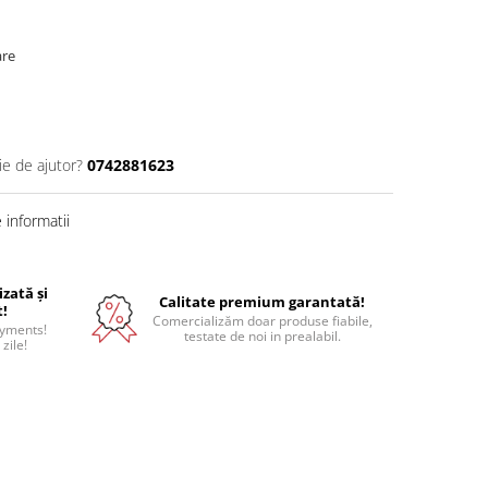
are
ie de ajutor?
0742881623
informatii
izată și
Calitate premium garantată!
t!
Comercializăm doar produse fiabile,
ayments!
testate de noi in prealabil.
 zile!