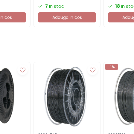
imprimanta
7
In stoc
18
In sto
in cos
Adauga in cos
Adaug
-1%