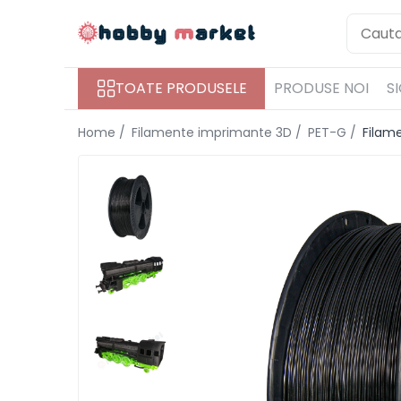
Toate Produsele
TOATE PRODUSELE
PRODUSE NOI
S
Filamente imprimante 3D
PET-G
Home /
Filamente imprimante 3D /
PET-G /
Filam
PLA
ASA
ABS+
TPU
PLA SILK
PA12
Piese si componente imprimante
3D si CNC
Piese electrice si electronice
Piese mecanice