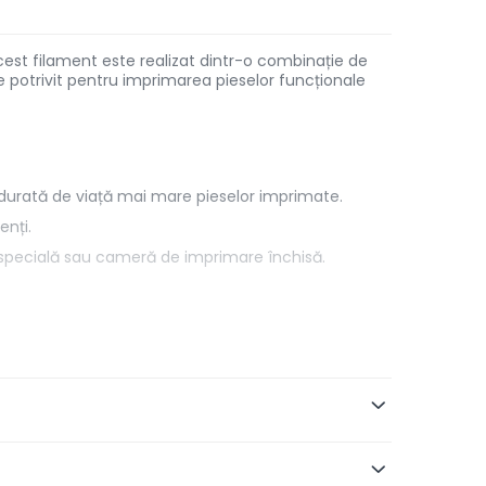
cest filament este realizat dintr-o combinație de
Este potrivit pentru imprimarea pieselor funcționale
durată de viață mai mare pieselor imprimate.
enți.
ză specială sau cameră de imprimare închisă.
ABS.