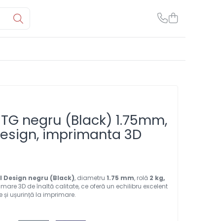
ETG negru (Black) 1.75mm,
Design, imprimanta 3D
il Design
negru (Black)
, diametru
1.75 mm
, rolă
2 kg,
mare 3D de înaltă calitate, ce oferă un echilibru excelent
ate și ușurință la imprimare.