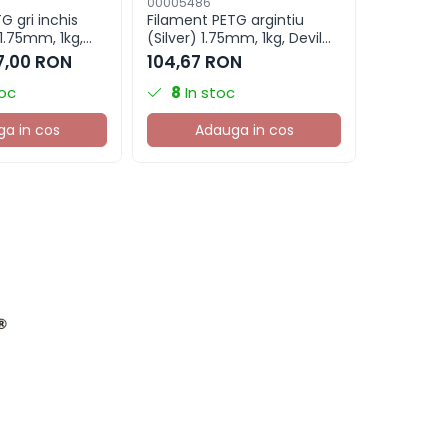
00005486
00007173
G gri inchis
Filament PETG argintiu
Filament 
1.75mm, 1kg,
(Silver) 1.75mm, 1kg, Devil
(Graphite
, imprimanta
Design, imprimanta 3D
Devil Des
7,00 RON
104,67 RON
104,67 
3D
toc
8
In stoc
3
In s
a in cos
Adauga in cos
Ad