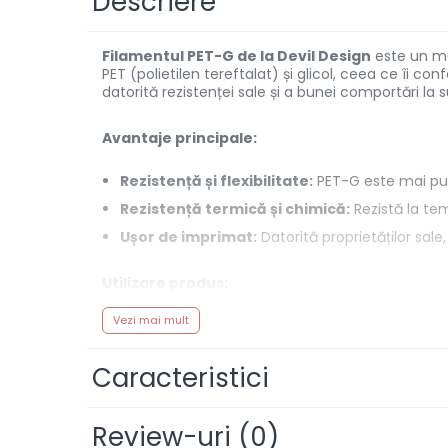
Descriere
Arduino si ESP32
Placi dezvoltare
Filamentul PET-G de la Devil Design
este un mat
Module atasabile Arduino
PET (polietilen tereftalat) și glicol, ceea ce îi con
Module Wireless
datorită rezistenței sale și a bunei comportări la
Senzori Arduino
Avantaje principale:
Accesorii si componente
pentru Arduino
Rezistență și flexibilitate:
PET-G este mai puț
Relee
Rezistență termică și chimică:
Rezistă la tem
Termostate
Ușor de imprimat:
Datorită proprietăților sal
Ecrane LCD, TFT, OLED
Utilizare produs:
Motoare si variatoare
Motoare
Vezi mai mult
Piese funcționale:
Potrivit pentru realizarea 
Variatoare turatie motoare
Utilizare universală:
Adecvat pentru o gamă lar
Caracteristici
Surse de alimentare
Specificații tehnice:
Alimentatoare AC-DC
Review-uri
(0)
Convertoare DC-DC
Diametru filament:
1,75 mm