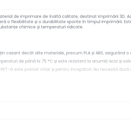
erial de imprimare de înaltă calitate, destinat imprimării 3D. A
feră o flexibilitate și o durabilitate sporite în timpul imprimării. 
 substanțe chimice și temperaturi ridicate.
in casant decât alte materiale, precum PLA și ABS, asigurând o 
peraturi de până la 75 °C și este rezistent la anumiți acizi și solv
e, PET-G este potrivit chiar și pentru începători. Nu necesită du
componentelor care necesită rezistență și durabilitate.
gă de aplicații, datorită combinației dintre proprietățile PLA și 