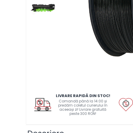
Pat printare
Cap printare
Duze
Extrudere si accesorii
Scule
Rulmenti
CNC si accesorii CNC
Acumulatori, BMS si accesorii
Acumulatori
BMS
Module balansare
LIVRARE RAPIDĂ DIN STOC!
Comandă până la 14:00 și
Incarcare, descarcare si
predăm coletul curierului în
afisare
aceeași zi! Livrare gratuită
peste 300 RON!
Accesorii baterii si
acumulatori