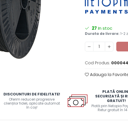
27
In stoc
Durata de livrare:
1-2 z
Cod Produs:
000044
Adauga la Favorit
PLATĂ ONLIN
DISCOUNTURI DE FIDELITATE!
SECURIZATĂ ȘI 
Oferim reduceri progresive
GRATUIT!
clienților fideli, aplicate automat
Plată prin Netopia P
în coș!
Retur gratuit în 14 