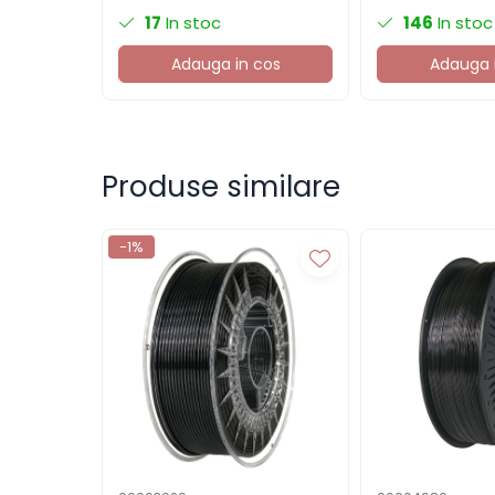
Componente electronice
17
In stoc
146
In stoc
Rezistente si termistori
Adauga in cos
Adauga 
Condensatori si
rezonatoare
Diode si punti redresoare
Tranzistori si circuite
Produse similare
integrate
Potentiometre si
-1%
semireglabile
Intrerupatoare
Smart Home
Accesorii trotinete electrice
Lichidare de stoc