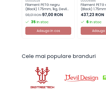
00003029
00004986
Filament PETG negru
Filament PETG 
(Black) 1.75mm, 1kg, Devil
(Black) 1.75mm,
Design, imprimanta 3D
Design, imprim
97,00 RON
437,23 RON
98,01 RON
35
In stoc
6
In stoc
Adauga in cos
Adauga 
Cele mai populare branduri