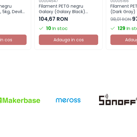
00004547
00005166
negru
Filament PETG negru
Filament PET
 5kg, Devil
Galaxy (Galaxy Black)
(Dark Gray) 
anta 3D
1.75mm, 1kg, Devil Design,
Devil Design
104,67 RON
9
98,01 RON
imprimanta 3D
3D
10
In stoc
129
In s
in cos
Adauga in cos
Adaug