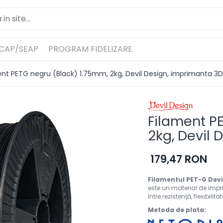
ICAP/SEAP
PROGRAM FIDELIZARE
ent PETG negru (Black) 1.75mm, 2kg, Devil Design, imprimanta 3D
Filament P
2kg, Devil 
179,47 RON
Filamentul PET-G Dev
este un material de impri
între rezistență, flexibilit
Metoda de plata: