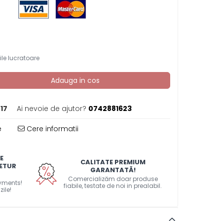
ile lucratoare
Adauga in cos
17
Ai nevoie de ajutor?
0742881623
e
Cere informatii
E
CALITATE PREMIUM
RETUR
GARANTATĂ!
Comercializăm doar produse
ayments!
fiabile, testate de noi in prealabil.
zile!